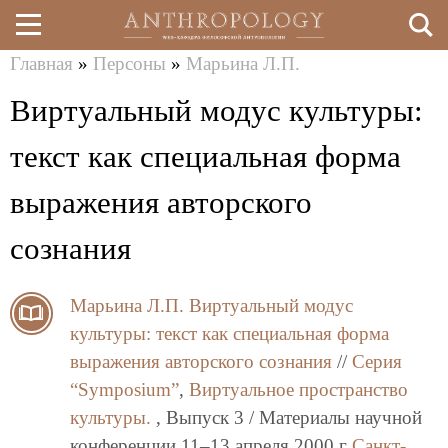
Главная
»
Персоны
»
Марьина Л.П.
Перейти
Вы
Виртуальный модус культуры:
к
здесь
основному
текст как специальная форма
содержанию
выражения авторского
сознания
Марьина Л.П.
Виртуальный модус
культуры: текст как специальная форма
выражения авторского сознания
//
Серия
“Symposium”
,
Виртуальное пространство
культуры.
, Выпуск 3 / Материалы научной
конференции 11–13 апреля 2000 г
Санкт-