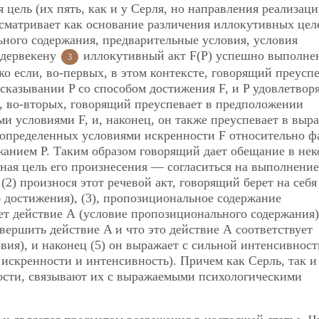
цель (их пять, как и у Серля, но направления реализац
сматривает как основание различения иллокутивных цел
ного содержания, предварительные условия, условия
ндервекену
иллокутивный акт F(P) успешно выполне
3
ко если, во-первых, в этом контексте, говорящий преуспе
казывании P со способом достижения F, и P удовлетвор
, во-вторых, говорящий преуспевает в предположении
и условиями F, и, наконец, он также преуспевает в выр
 определенных условиями искренности F относительно ф
анием P. Таким образом говорящий дает обещание в нек
вная цель его произнесения — согласиться на выполнение
(2) произнося этот речевой акт, говорящий берет на себя
б достижения), (3), пропозициональное содержание
т действие А (условие пропозиционального содержания),
вершить действие A и что это действие А соответствует
вия), и наконец (5) он выражает с сильной интенсивнос
 искренности и интенсивность). Причем как Серль, так и
ости, связывают их с выражаемыми психологическими