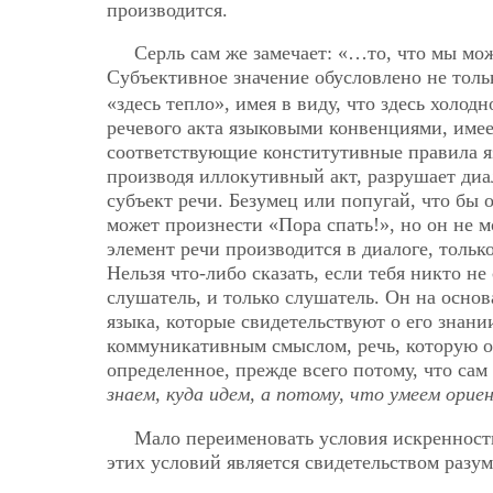
производится.
Серль сам же замечает: «…то, что мы мож
Субъективное значение обусловлено не тол
«здесь тепло», имея в виду, что здесь холо
речевого акта языковыми конвенциями, имее
соответствующие конститутивные правила я
производя иллокутивный акт, разрушает диал
субъект речи. Безумец или попугай, что бы 
может произнести «Пора спать!», но он
не м
элемент речи производится в диалоге, тольк
Нельзя что-либо сказать, если тебя никто не
слушатель, и только слушатель. Он на осно
языка, которые свидетельствуют о его знани
коммуникативным смыслом, речь, которую он
определенное, прежде всего потому, что сам
знаем, куда идем, а потому, что умеем орие
Мало переименовать условия искренност
этих условий является свидетельством разу