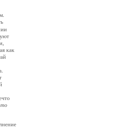
м.
ть
нии
буют
и,
ая как
гай
а.
т
й
ечто
что
олнение