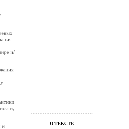
в
ю
ечевых
вания
мире и/
ржания
ду
антики
ности,
О ТЕКСТЕ
и и