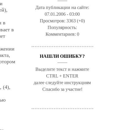
ии
Дата публикации на сайте:
ей),
07.01.2006 - 03:00
Просмотров:
3363 (+0)
н в
Популярность:
вает в
Комментариев:
0
яет
ажении
акта,
НАШЛИ ОШИБКУ?
отором
Выделите текст и нажмите
CTRL + ENTER
далее следуйте инструкциям
 (4),
Спасибо за участие!
тью