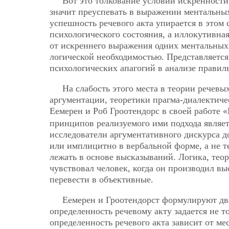
Вот это толкование условий искренности
значит преуспевать в выражении ментальны
успешность речевого акта упирается в этом
психологического состояния, а иллокутивна
от искреннего выражения одних ментальных
логической необходимостью. Представляется
психологических апагогий в анализе правил
На слабость этого места в теории речев
аргументации, теоретики прагма-диалектиче
Еемерен и Роб Гроотендорс в своей работе 
принципов реализуемого ими подхода являе
исследователи аргументативного дискурса д
или имплицитно в вербальной форме, а не т
лежать в основе высказываний. Логика, теор
чувствовал человек, когда он производил в
перевести в объективные.
Еемерен и Гроотендорст формулируют два
определенность речевому акту задается не т
определенность речевого акта зависит от мес