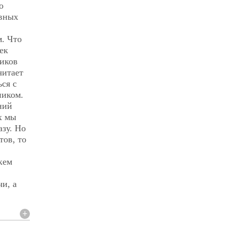
о
ивных
м. Что
ек
ников
читает
ся с
ником.
ний
х мы
азу. Но
тов, то
кем
и, а