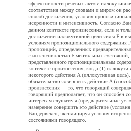
эффективности речевых актов: иллокутивная 
соответствия между словами и миром он рас
способ достижения, условия пропозициональ
искренности и интенсивность. Согласно Ва
данном контексте произнесения, если и толь
достижении иллокутивной цели силы F в выс
условиям пропозиционального содержания F
пропозиций, определенных предварительным
с интенсивностью F ментальных состояний,
представленного пропозициональным содерж
контексте произнесения, когда (1) иллокути
некоторого действия A (иллокутивная цель), 
обязательство совершить действие A (спосо
произнесения — то, что говорящий совершае
говорящий предполагает, что он способен со
интересам слушателя (предварительные усло
намерение совершить это действие (условия
Вандервекен, эксплицируя условия искренн
состояниями говорящего.