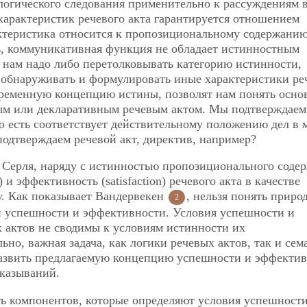
логического следования применительно к рассуждениям 
характеристик речевого акта гарантируется отношением
актеристика относится к пропозициональному содержани
сть, коммуникативная функция не обладает истинностным
 нам надо либо перетолковывать категорию истинности,
о обнаруживать и формулировать иные характеристики р
овременную концепцию истины, позволят нам понять осно
ым или декларативным речевым актом. Мы подтверждаем
о есть соответствует действительному положению дел в 
одтверждаем речевой акт, директив, например?
 Серля, наряду с истинностью пропозиционального соде
 и эффективность (satisfaction) речевого акта в качестве
. Как показывает Вандервекен
, нельзя понять приро
2
й успешности и эффективности. Условия успешности и
актов не сводимы к условиям истинности их
но, важная задача, как логики речевых актов, так и сем
 развить предлагаемую концепцию успешности и эффектив
сказываний.
сть компонентов, которые определяют условия успешност