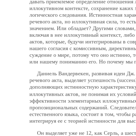
давать приемлемое определение отношения 
иллокутивном контексте, сохранение каких 
логического следования. Истинностная хар
речевого акта, но иллокутивная сила, то е
значением. Или обладает? Другими словами,
включая в нее иллокутивный контекст, либ
актов, которые, будучи интегрированы в с
нашего согласия с комиссивным, директивн
суждение о мире, потому что оно истинно, т
или нашему пониманию его. Но почему мы п
Даниель Вандервекен, развивая идеи Дж.
речевого акта, выделяет успешность (success)
дополняющих истинностную характеристику
иллокутивных актов, не понимая их услови
эффективности элементарных иллокутивных 
пропозициональных содержаний. Следователь
естественного языка, состоит в том, чтобы
интегрируя ее с теорией истинности для вы
Он выделяет уже не 12, как Серль, а ше