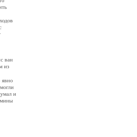
то
ить
ходов
с
т
с ван
м из
 явно
 могли
думал и
рмины