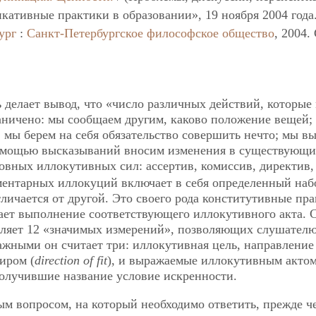
кативные практики в образовании», 19 ноября 2004 года
ург
:
Санкт-Петербургское философское общество
, 2004.
делает вывод, что «число различных действий, которые
аничено: мы сообщаем другим, каково положение вещей;
; мы берем на себя обязательство совершить нечто; мы в
 помощью высказываний вносим изменения в существующ
новных иллокутивных сил: ассертив, комиссив, директив,
ементарных иллокуций включает в себя определенный наб
личается от другой. Это своего рода конститутивные пра
чает выполнение соответствующего иллокутивного акта. 
ляет 12 «значимых измерений», позволяющих слушател
жными он считает три: иллокутивная цель, направление
иром (
direction of fit
), и выражаемые иллокутивным акто
получившие название условие искренности.
м вопросом, на который необходимо ответить, прежде ч