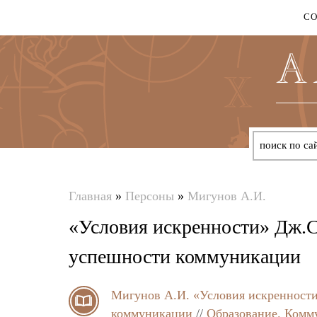
С
Главная
»
Персоны
»
Мигунов А.И.
Вы
«Условия искренности» Дж.С
здесь
успешности коммуникации
Мигунов А.И.
«Условия искренности
коммуникации
//
Образование. Комм