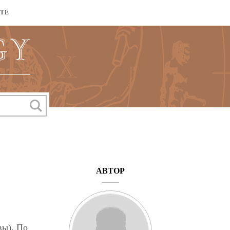
КТЕ
АВТОР
вы). По