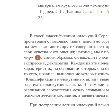
материалам круглого стола «Коммуни
Под ред. С.И. Дудника
Санкт-Петерб
33.
В своей классификации иллокуций Серль 
производим с помощью языка, довольно огр
пытаемся заставить других совершить нечто
свои чувства и отношения; наконец, мы с
мир»
. Таким образом, он выделяет 5 ос
1
экспрессив, декларатив. Каждая из этих эл
характеристик, на основании которых она от
то есть, правила, выполнение которых озна
«Классификации иллокутивных актов» выде
различать иллокутивные акты. Но самыми ва
реализации соответствия между словами и м
психологические состояния, в дальнейшем 
При построении логики иллокуций важны