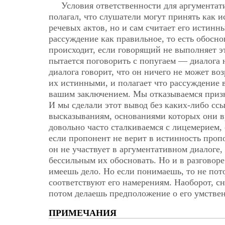
Условия ответственности для аргументат
полагал, что слушатели могут принять как 
речевых актов, но и сам считает его истинны
рассуждение как правильное, то есть обосно
происходит, если говорящий не выполняет эт
пытается поговорить с попугаем — диалога н
диалога говорит, что он ничего не может во
их истинными, и полагает что рассуждение 
вашим заключением. Мы отказываемся призна
И мы сделали этот вывод без каких-либо сс
высказываниям, основаниями которых они в
довольно часто сталкиваемся с лицемерием, 
если пропонент не верит в истинность проп
он не участвует в аргументативном диалоге,
бессильным их обосновать. Но и в разговоре
имеешь дело. Но если понимаешь, то не пото
соответствуют его намерениям. Наоборот, с
потом делаешь предположение о его умстве
ПРИМЕЧАНИЯ