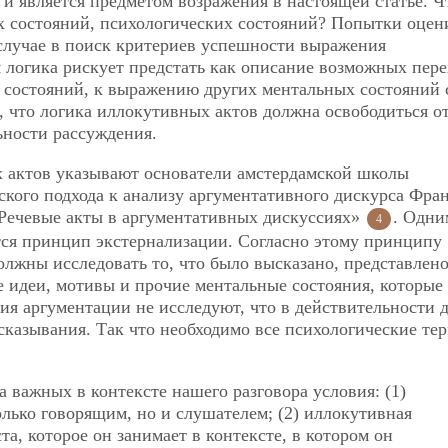
 и является предметом возражения в настоящей статье. Ч
х состояний, психологических состояний? Попытки оцен
 случае в поиск критериев успешности выражения
я логика рискует предстать как описание возможных пере
 состояний, к выражению других ментальных состояний 
, что логика иллокутивных актов должна освободиться о
ьности рассуждения.
ых актов указывают основатели амстердамской школы
ского подхода к анализу аргументативного дискурса Фран
«Речевые акты в аргументативных дискуссиях»
. Одни
4
тся принцип экстернализации. Согласно этому принципу
олжны исследовать то, что было высказано, представлено
е идеи, мотивы и прочие ментальные состояния, которые
ия аргументации не исследуют, что в действительности 
ысказывания. Так что необходимо все психологические те
 важных в контексте нашего разговора условия: (1)
олько говорящим, но и слушателем; (2) иллокутивная
та, которое он занимает в контексте, в котором он