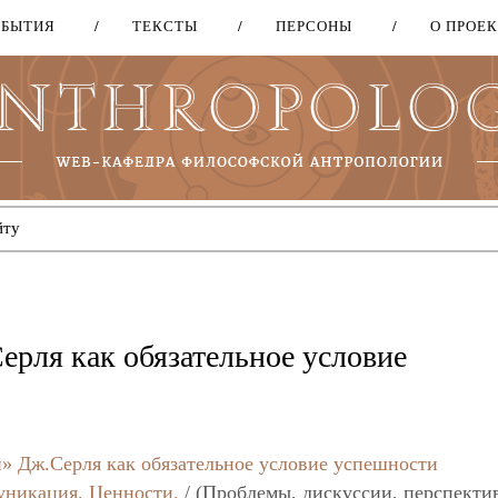
ОБЫТИЯ
ТЕКСТЫ
ПЕРСОНЫ
О ПРОЕ
Перейти
к
основному
содержанию
ерля как обязательное условие
» Дж.Серля как обязательное условие успешности
уникация. Ценности.
/ (Проблемы, дискуссии, перспекти