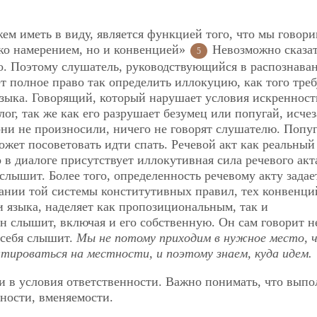
ем иметь в виду, является функцией того, что мы говори
ько намерением, но и конвенцией»
Невозможно сказа
5
дно. Поэтому слушатель, руководствующийся в распознава
т полное право так определить иллокуцию, как того тре
зыка. Говорящий, который нарушает условия искренност
ог, так же как его разрушает безумец или попугай, исчез
они не произносили, ничего не говорят слушателю. Попу
ожет посоветовать идти спать. Речевой акт как реальный
о в диалоге присутствует иллокутивная сила речевого акт
 слышит. Более того, определенность речевому акту задае
вании той системы конститутивных правил, тех конвенци
и языка, наделяет как пропозициональным, так и
 слышит, включая и его собственную. Он сам говорит н
 себя слышит.
Мы не потому приходим в нужное место, 
нтироваться на местности, и поэтому знаем, куда идем.
и в условия ответственности. Важно понимать, что вып
мности, вменяемости.