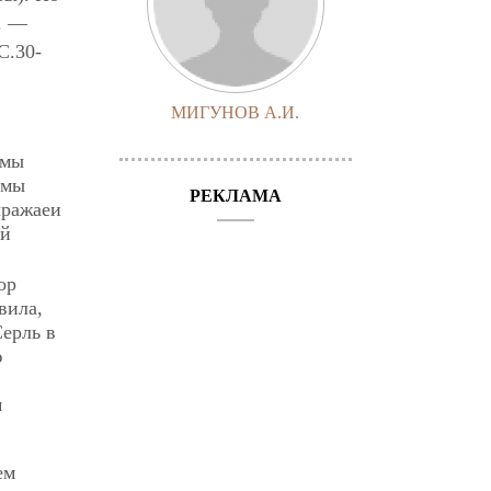
. —
 C.30-
МИГУНОВ А.И.
 мы
 мы
РЕКЛАМА
ыражаеи
ий
ор
вила,
Серль в
ю
м
ем