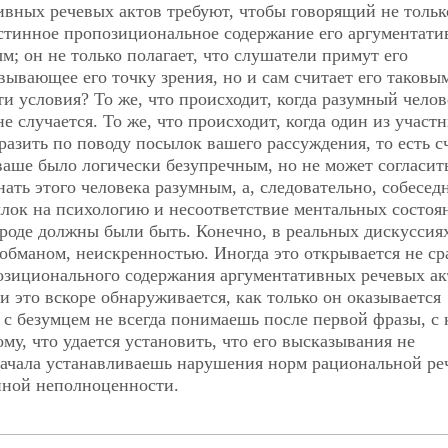
ивных речевых актов требуют, чтобы говорящий не тольк
истинное пропозициональное содержание его аргументат
м; он не только полагает, что слушатели примут его
вывающее его точку зрения, но и сам считает его таковы
и условия? То же, что происходит, когда разумный челов
е случается. То же, что происходит, когда один из участ
зразить по поводу посылок вашего рассуждения, то есть с
ваше было логически безупречным, но не может согласить
ть этого человека разумным, а, следовательно, собесед
ылок на психологию и несоответствие ментальных состоя
роде должны были быть. Конечно, в реальных дискуссия
обманом, неискренностью. Иногда это открывается не ср
озиционального содержания аргументативных речевых ак
 и это вскоре обнаруживается, как только он оказывается
 с безумцем не всегда понимаешь после первой фразы, с 
му, что удается установить, что его высказывания не
начала устанавливаешь нарушения норм рациональной реч
нной неполноценности.