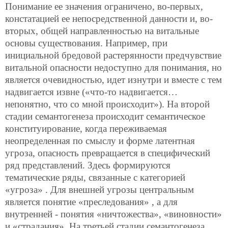
Понимание ее значения ограничено, во-первых,
констатацией ее непосредственной данности и, во-
вторых, общей направленностью на витальные
основы существования. Например, при
инициальной бредовой растерянности предчувствие
витальной опасности недоступно для понимания, но
является очевидностью, идет изнутри и вместе с тем
надвигается извне («что-то надвигается…
непонятно, что со мной происходит»). На второй
стадии семантогенеза происходит семантическое
конституирование, когда переживаемая
неопределенная по смыслу и форме латентная
угроза, опасность превращается в специфический
ряд представлений. Здесь формируются
тематические ряды, связанные с категорией
«угроза» . Для внешней угрозы центральным
является понятие «преследования» , а для
внутренней - понятия «ничтожества», «виновности»
и «страдания». На третьей стадии семантогенеза,