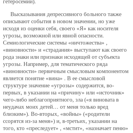
гетеросемии).
Высказывания депрессивного больного также
описывают события в новом значении, но уже
исходя из оценки себя, своего «Я» как носителя
угрозы, возможной или явной опасности.
Семиологические системы «ничтожества» ,
«виновности» и «страдания» выступают как своего
рода знаки или признаки исходящей от субъекта
угрозы. Например, для тематического ряда
«виновности» первичным смысловым компонентом
является понятие «вина» . В ее смысловой
структуре значение «угрозы» содержится, во-
первых, в указании на «причину» или «источник»
чего-либо неблагоприятного, зла («я виновата в
неудачах моих детей… от меня только вред
близким»). Во-вторых, «войны» («родители
ссорятся из-за меня») и, в-третьих, указании на
того, кто «преследует» , «мстит», «назначает пеню»