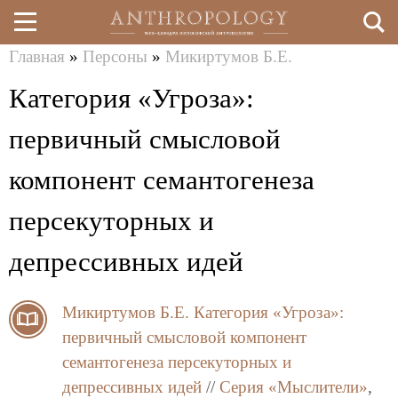
Главная
»
Персоны
»
Микиртумов Б.Е.
Перейти
Вы
Категория «Угроза»:
к
здесь
основному
первичный смысловой
содержанию
компонент семантогенеза
персекуторных и
депрессивных идей
Микиртумов Б.Е.
Категория «Угроза»:
первичный смысловой компонент
семантогенеза персекуторных и
депрессивных идей
//
Серия «Мыслители»
,