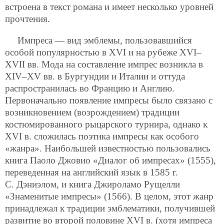
встроена в текст романа и имеет несколько уровней
прочтения.
Импреса — вид эмблемы, пользовавшийся
особой популярностью в XVI и на рубеже XVI–
XVII вв. Мода на составление импрес возникла в
XIV–XV вв. в Бургундии и Италии и оттуда
распространилась во Францию и Англию.
Первоначально появление импресы было связано с
возникновением (возрождением) традиции
костюмированного рыцарского турнира, однако к
XVI в. сложилась поэтика импресы как особого
«жанра». Наибольшей известностью пользовались
книга Паоло Джовио «Диалог об импресах» (1555),
переведенная на английский язык в 1585 г.
С. Дэниэлом, и книга Джироламо Рущелли
«Знаменитые импресы» (1566). В целом, этот жанр
принадлежал к традиции эмблематики, получившей
развитие во второй половине XVI в. (хотя импреса