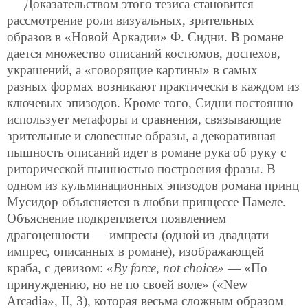
Доказательством этого тезиса становится
рассмотрение роли визуальных, зрительных
образов в «Новой Аркадии» Ф. Сидни. В романе
дается множество описаний костюмов, доспехов,
украшений, а «говорящие картины» в самых
разных формах возникают практически в каждом из
ключевых эпизодов. Кроме того, Сидни постоянно
использует метафоры и сравнения, связывающие
зрительные и словесные образы, а декоративная
пышность описаний идет в романе рука об руку с
риторической пышностью построения фразы. В
одном из кульминационных эпизодов романа принц
Мусидор объясняется в любви принцессе Памеле.
Объяснение подкрепляется появлением
драгоценности — импресы (одной из двадцати
импрес, описанных в романе), изображающей
краба, с девизом:
«By force, not choice»
— «По
принуждению, но не по своей воле» («New
Arcadia», II, 3), которая весьма сложным образом