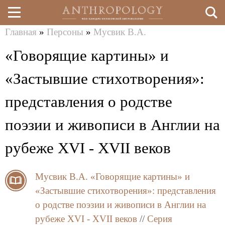
Главная
»
Персоны
»
Мусвик В.А.
Перейти
Вы
«Говорящие картины» и
к
здесь
основному
«Застывшие стихотворения»:
содержанию
представления о родстве
поэзии и живописи в Англии на
рубеже XVI - XVII веков
Мусвик В.А.
«Говорящие картины» и
«Застывшие стихотворения»: представления
о родстве поэзии и живописи в Англии на
рубеже XVI - XVII веков
//
Серия