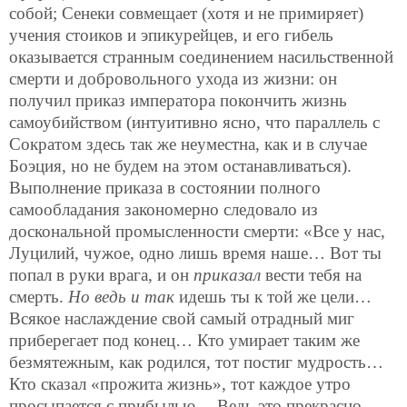
собой; Сенеки совмещает (хотя и не примиряет)
учения стоиков и эпикурейцев, и его гибель
оказывается странным соединением насильственной
смерти и добровольного ухода из жизни: он
получил приказ императора покончить жизнь
самоубийством (интуитивно ясно, что параллель с
Сократом здесь так же неуместна, как и в случае
Боэция, но не будем на этом останавливаться).
Выполнение приказа в состоянии полного
самообладания закономерно следовало из
доскональной промысленности смерти: «Все у нас,
Луцилий, чужое, одно лишь время наше… Вот ты
попал в руки врага, и он
приказал
вести тебя на
смерть.
Но ведь и так
идешь ты к той же цели…
Всякое наслаждение свой самый отрадный миг
приберегает под конец… Кто умирает таким же
безмятежным, как родился, тот постиг мудрость…
Кто сказал «прожита жизнь», тот каждое утро
просыпается с прибылью… Ведь это прекрасно —