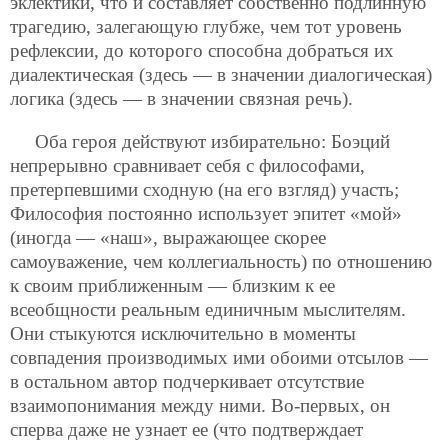
эклектики, что и составляет собственно подлинную
трагедию, залегающую глубже, чем тот уровень
рефлексии, до которого способна добраться их
диалектическая (здесь — в значении диалогическая)
логика (здесь — в значении связная речь).
Оба героя действуют избирательно: Боэций
непрерывно сравнивает себя с философами,
претерпевшими сходную (на его взгляд) участь;
Философия постоянно использует эпитет «мой»
(иногда — «наш», выражающее скорее
самоуважение, чем коллегиальность) по отношению
к своим приближенным — близким к ее
всеобщности реальным единичным мыслителям.
Они стыкуются исключительно в моменты
совпадения производимых ими обоими отсылов —
в остальном автор подчеркивает отсутствие
взаимопонимания между ними. Во-первых, он
сперва даже не узнает ее (что подтверждает