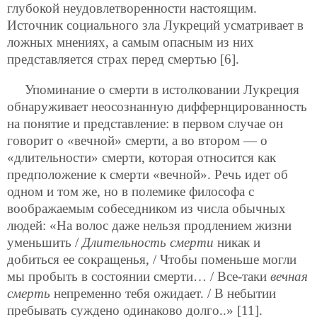
глубокой неудовлетворенности настоящим.
Источник социального зла Лукреций усматривает в
ложных мнениях, а самым опасным из них
представляется страх перед смертью [6].
Упоминание о смерти в истолковании Лукреция
обнаруживает неосознанную диффернцированность
на понятие и представление: в первом случае он
говорит о «вечной» смерти, а во втором — о
«длительности» смерти, которая относится как
предположение к смерти «вечной». Речь идет об
одном и том же, но в полемике философа с
воображаемым собеседником из числа обычных
людей: «На волос даже нельзя продлением жизни
уменьшить /
Длительность смерти
никак и
добиться ее сокращенья, / Чтобы поменьше могли
мы пробыть в состоянии смерти… / Все-таки
вечная
смерть
непременно тебя ожидает. / В небытии
пребывать суждено одинаково долго..» [11].