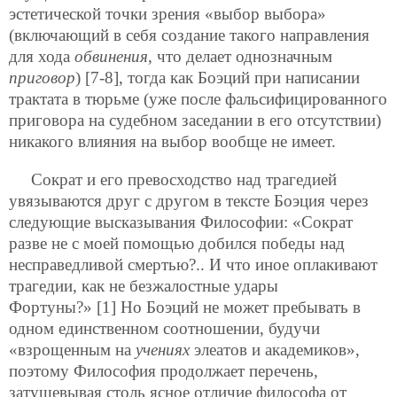
эстетической точки зрения «выбор выбора»
(включающий в себя создание такого направления
для хода
обвинения
, что делает однозначным
приговор
) [7-8], тогда как Боэций при написании
трактата в тюрьме (уже после фальсифицированного
приговора на судебном заседании в его отсутствии)
никакого влияния на выбор вообще не имеет.
Сократ и его превосходство над трагедией
увязываются друг с другом в тексте Боэция через
следующие высказывания Философии: «Сократ
разве не с моей помощью добился победы над
несправедливой смертью?.. И что иное оплакивают
трагедии, как не безжалостные удары
Фортуны?» [1] Но Боэций не может пребывать в
одном единственном соотношении, будучи
«взрощенным на
учениях
элеатов и академиков»,
поэтому Философия продолжает перечень,
затушевывая столь ясное отличие философа от