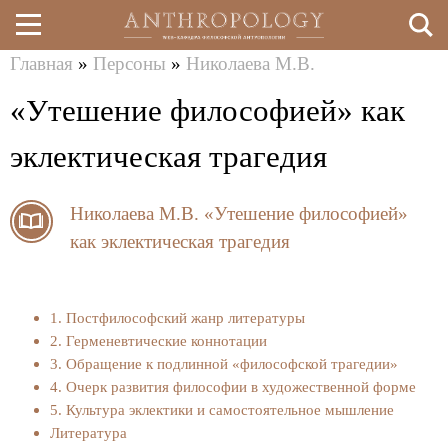
Главная
»
Персоны
»
Николаева М.В.
Перейти
Вы
«Утешение философией» как
к
здесь
основному
эклектическая трагедия
содержанию
Николаева М.В.
«Утешение философией»
как эклектическая трагедия
1. Постфилософский жанр литературы
2. Герменевтические коннотации
3. Обращение к подлинной «философской трагедии»
4. Очерк развития философии в художественной форме
5. Культура эклектики и самостоятельное мышление
Литература