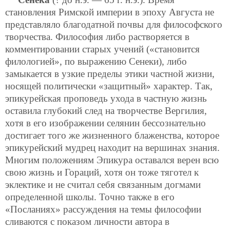
становления Римской империи в эпоху Августа не
представляло благодатной почвы для философского
творчества. Философия либо растворяется в
комментировании старых учений («становится
филологией», по выражению Сенеки), либо
замыкается в узкие пределы этики частной жизни,
носящей политически «защитный» характер. Так,
эпикурейская проповедь ухода в частную жизнь
оставила глубокий след на творчестве Вергилия,
хотя в его изображении селянин бессознательно
достигает того же жизненного блаженства, которое
эпикурейский мудрец находит на вершинах знания.
Многим положениям Эпикура оставался верен всю
свою жизнь и Гораций, хотя он тоже тяготел к
эклектике и не считал себя связанным догмами
определенной школы. Точно также в его
«Посланиях» рассуждения на темы философии
сливаются с показом личности автора в