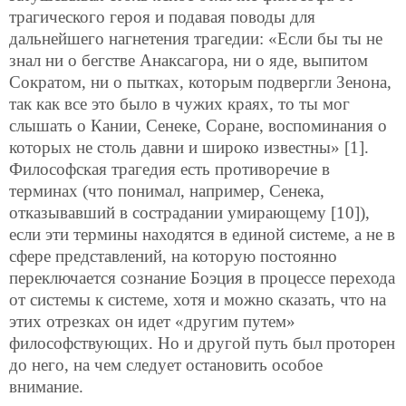
трагического героя и подавая поводы для
дальнейшего нагнетения трагедии: «Если бы ты не
знал ни о бегстве Анаксагора, ни о яде, выпитом
Сократом, ни о пытках, которым подвергли Зенона,
так как все это было в чужих краях, то ты мог
слышать о Кании, Сенеке, Соране, воспоминания о
которых не столь давни и широко известны» [1].
Философская трагедия есть противоречие в
терминах (что понимал, например, Сенека,
отказывавший в сострадании умирающему [10]),
если эти термины находятся в единой системе, а не в
сфере представлений, на которую постоянно
переключается сознание Боэция в процессе перехода
от системы к системе, хотя и можно сказать, что на
этих отрезках он идет «другим путем»
философствующих. Но и другой путь был проторен
до него, на чем следует остановить особое
внимание.