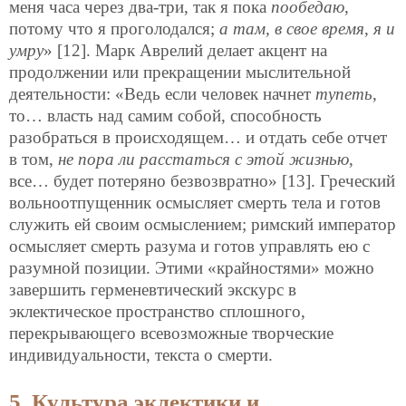
меня часа через два-три, так я пока
пообедаю
,
потому что я проголодался;
а там, в свое время, я и
умру
» [12]. Марк Аврелий делает акцент на
продолжении или прекращении мыслительной
деятельности: «Ведь если человек начнет
тупеть
,
то… власть над самим собой, способность
разобраться в происходящем… и отдать себе отчет
в том,
не пора ли расстаться с этой жизнью
,
все… будет потеряно безвозвратно» [13]. Греческий
вольноотпущенник осмысляет смерть тела и готов
служить ей своим осмыслением; римский император
осмысляет смерть разума и готов управлять ею с
разумной позиции. Этими «крайностями» можно
завершить герменевтический экскурс в
эклектическое пространство сплошного,
перекрывающего всевозможные творческие
индивидуальности, текста о смерти.
5. Культура эклектики и