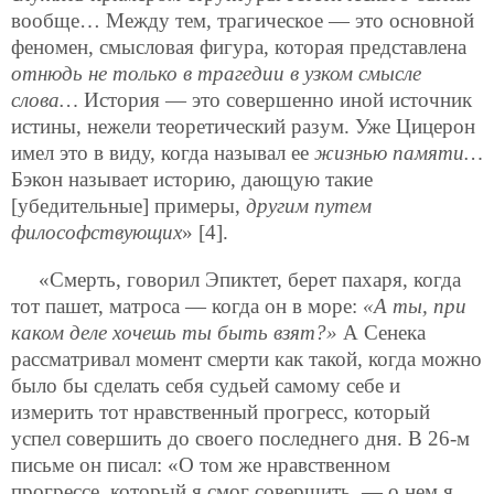
вообще… Между тем, трагическое — это основной
феномен, смысловая фигура, которая представлена
отнюдь не только в трагедии в узком смысле
слова…
История — это совершенно иной источник
истины, нежели теоретический разум. Уже Цицерон
имел это в виду, когда называл ее
жизнью памяти…
Бэкон называет историю, дающую такие
[убедительные] примеры,
другим путем
философствующих
» [4].
«Смерть, говорил Эпиктет, берет пахаря, когда
тот пашет, матроса — когда он в море:
«А ты, при
каком деле хочешь ты быть взят?»
А Сенека
рассматривал момент смерти как такой, когда можно
было бы сделать себя судьей самому себе и
измерить тот нравственный прогресс, который
успел совершить до своего последнего дня. В 26-м
письме он писал: «О том же нравственном
прогрессе, который я смог совершить, — о нем я