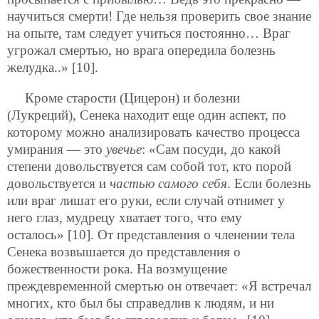
научиться смерти! Где нельзя проверить свое знание
на опыте, там следует учиться постоянно… Враг
угрожал смертью, но врага опередила болезнь
желудка..» [10].
Кроме старости (Цицерон) и болезни
(Лукреций), Сенека находит еще один аспект, по
которому можно анализировать качество процесса
умирания — это
увечье
: «Сам посуди, до какой
степени довольствуется сам собой тот, кто порой
довольствуется и
частью самого себя
. Если болезнь
или враг лишат его руки, если случай отнимет у
него глаз, мудрецу хватает того, что ему
осталось» [10]. От представления о членении тела
Сенека возвышается до представления о
божественности рока. На возмущение
преждевременной смертью он отвечает: «Я встречал
многих, кто был бы справедлив к людям, и ни