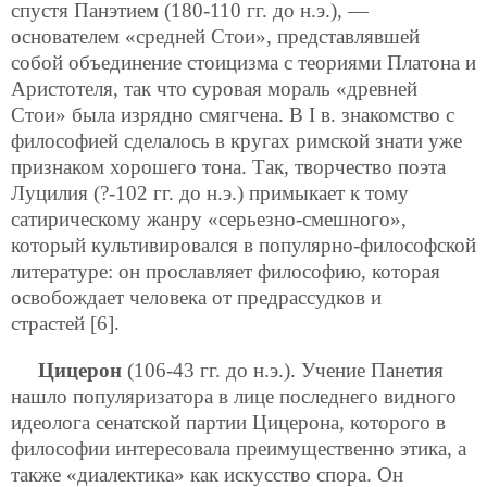
спустя Панэтием (180-110 гг. до н.э.), —
основателем «средней Стои», представлявшей
собой объединение стоицизма с теориями Платона и
Аристотеля, так что суровая мораль «древней
Стои» была изрядно смягчена. В I в. знакомство с
философией сделалось в кругах римской знати уже
признаком хорошего тона. Так, творчество поэта
Луцилия (?-102 гг. до н.э.) примыкает к тому
сатирическому жанру «серьезно-смешного»,
который культивировался в популярно-философской
литературе: он прославляет философию, которая
освобождает человека от предрассудков и
страстей [6].
Цицерон
(106-43 гг. до н.э.). Учение Панетия
нашло популяризатора в лице последнего видного
идеолога сенатской партии Цицерона, которого в
философии интересовала преимущественно этика, а
также «диалектика» как искусство спора. Он