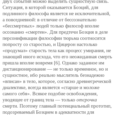
двух событий можно выделить сущностную связь.
Ситуация, в которой оказывается Боэций, для
подлинного философа является не исключительной,
а повседневной: в отличие от бессознательно
«бессмертных» людей только философ вполне
осознанно «смертен». Для предтечи Боэция в деле
персонификации философии тюрьма соотносится
попросту со старостью, и Цицерон настолько
«продумал» старость тела как процесс умирания, не
знающий иного исхода, что его неожиданная смерть
пришла вполне вовремя [6]. Однако заданное им
дистанционирование — не только временное, но и
сущностное, ибо реально мыслитель безнадежно
«вписан» в тело, которое, согласно древнегреческой
диалектике, всегда является «старше и моложе
самого себя». Всякое подобие освобождения,
уводящее от границ тела — только
отсрочка
смерти. Поэтому главный потенциальный прототип,
подозреваемый Боэцием в адекватности для