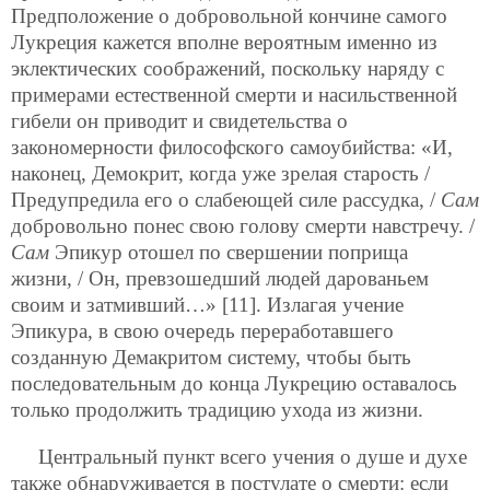
Предположение о добровольной кончине самого
Лукреция кажется вполне вероятным именно из
эклектических соображений, поскольку наряду с
примерами естественной смерти и насильственной
гибели он приводит и свидетельства о
закономерности философского самоубийства: «И,
наконец, Демокрит, когда уже зрелая старость /
Предупредила его о слабеющей силе рассудка, /
Сам
добровольно понес свою голову смерти навстречу. /
Сам
Эпикур отошел по свершении поприща
жизни, / Он, превзошедший людей дарованьем
своим и затмивший…» [11]. Излагая учение
Эпикура, в свою очередь переработавшего
созданную Демакритом систему, чтобы быть
последовательным до конца Лукрецию оставалось
только продолжить традицию ухода из жизни.
Центральный пункт всего учения о душе и духе
также обнаруживается в постулате о смерти: если