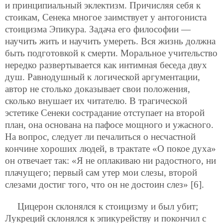
и принципиальный эклектизм. Причисляя себя к
стоикам, Сенека многое заимствует у антогониста
стоицизма Эпикура. Задача его философии —
научить жить и научить умереть. Вся жизнь должна
быть подготовкой к смерти. Моральное учительство
нередко развертывается как интимная беседа двух
душ. Равнодушный к логической аргументации,
автор не столько доказывает свои положения,
сколько внушает их читателю. В трагической
эстетике Сенеки сострадание отступает на второй
план, она основана на пафосе мощного и ужасного.
На вопрос, следует ли печалиться о несчастной
кончине хороших людей, в трактате «О покое духа»
он отвечает так: «Я не оплакиваю ни радостного, ни
плачущего; первый сам утер мои слезы, второй
слезами достиг того, что он не достоин слез» [6].
Цицерон склонялся к стоицизму и был убит;
Лукреций склонялся к эпикурейству и покончил с