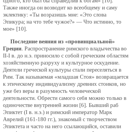
одного, кто был бы справедлив к богам» [10].
Также иногда он возводит ко всеобщему и саму
эклектику: «Ты возразишь мне: «Это слова
Эпикура; на что тебе чужое?» — Что истинно, то
мое» [10].
Последние веяния из «провинциальной»
Греции
. Распространение римского владычества во
II-I в. до н.э. приносило с собой греческим областям
хозяйственную разруху и культурное оскудение.
Деятели греческой культуры стали переселяться в
Рим. Так называемая «младшая Стоя» возвращается
к этическому индивидуализму древних стоиков, но
уже без веры в разумность человеческой
деятельности. Обрести самого себя можно только в
одиночестве внутренней жизни [6]. Бывший раб
Эпиктет (I в. н.э.) и римский император Марк
Аврелий (161-180 гг.), знакомый с творчеством
Эпиктета и часто на него ссылающийся, оставили