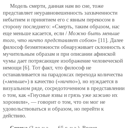
Модель смерти, данная нам во сне, тоже
представляет неуравновешенность захваченности
небытием и принятием его с явным перекосом в
сторону последнего: «Смерть, таким образом, нас
еще меньше касается, если /
Можно быть меньше
того, что ничто представляет собою
» [11]. Далее
философ безмятежности обнаруживает склонность к
мучительным образам и при описании афинской
чумы дает потрясающее изображение человеческой
немощи [6]. Тот факт, что философ не
останавливается на парадоксах перехода количества
(«
меньше
») в качество («
ничто
»), но нуждается в
визуальном ряде, сосредоточенном в представлении
о том, как «Гнусные язвы и грязь уже
заживо
их
хоронили», — говорит о том, что он мог не
удовольствоваться и образом, но перейти к
действию.
Сенека
(? до н.э. — 65 г. н.э.). Время