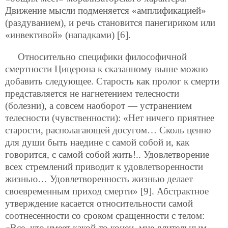
Движение мысли подменяется «амплификацией»
(раздуванием), и речь становится панегириком или
«инвективой» (нападками) [6].
Относительно специфики философичной
смертности Цицерона к сказанному выше можно
добавить следующее. Старость как пролог к смерти
представляется не нагнетением телесности
(болезни), а совсем наоборот — устранением
телесности (чувственности): «Нет ничего приятнее
старости, располагающей досугом… Сколь ценно
для души быть наедине с самой собой и, как
говорится, с самой собой жить!.. Удовлетворение
всех стремлений приводит к удовлетворенности
жизнью… Удовлетворенность жизнью делает
своевременным приход смерти» [9]. Абстрактное
утверждение касается относительности самой
соотнесенности со сроком сращенности с телом:
«Все, что имеет какой-то конец, мне длительным