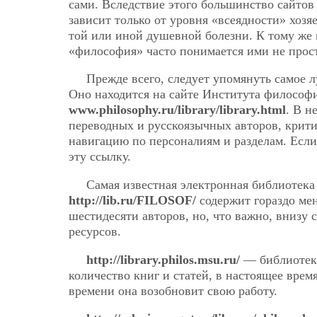
сами. Вследствие этого большинство сайтов
зависит только от уровня «всеядности» хоз
той или иной душевной болезни. К тому же
«философия» часто понимается ими не прост
Прежде всего, следует упомянуть самое 
Оно находится на сайте Института философи
www.philosophy.ru/library/library.html
. В н
переводных и русскоязычных авторов, крити
навигацию по персоналиям и разделам. Если
эту ссылку.
Самая известная электронная библиотек
http://lib.ru/FILOSOF/
содержит гораздо мен
шестидесяти авторов, но, что важно, внизу
ресурсов.
http://library.philos.msu.ru/
— библиотека
количество книг и статей, в настоящее врем
времени она возобновит свою работу.