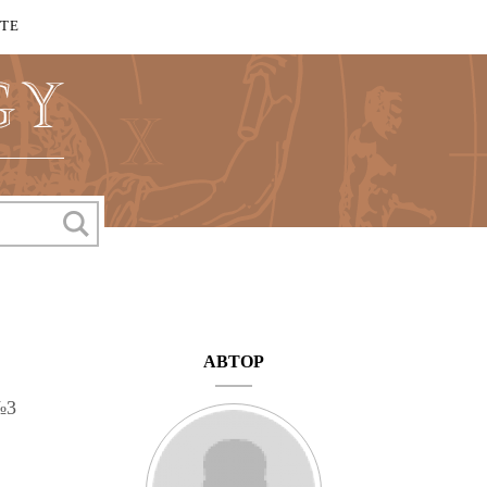
КТЕ
АВТОР
№3