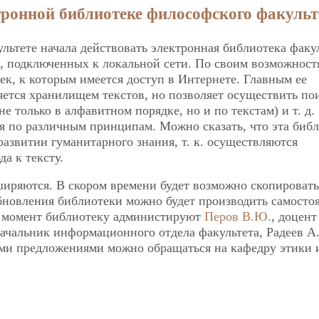
ктронной библиотеке философского факульт
льтете начала действовать электронная библиотека факул
в, подключенных к локальной сети. По своим возможност
ек, к которым имеется доступ в Интернете. Главным ее
ляется хранилищем текстов,
но позволяет осуществить по
е только в алфавитном порядке, но и по текстам) и т. д.
ся по различным принципам. Можно сказать, что эта биб
азвитии гуманитарного знания, т. к. осуществляются
а к тексту.
иряются. В скором времени будет возможно скопировать
бновления библиотеки можно будет производить самосто
 момент библиотеку администируют
Перов В.Ю.
, доцент
начальник информационного отдела факультета, Радеев А.
еми предложениями можно обращаться на кафедру этики 