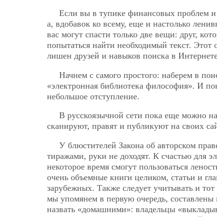
Если вы в тупике финансовых проблем и 
а, вдобавок ко всему, еще и настолько ленив
вас могут спасти только две вещи: друг, ко
попытаться найти необходимый текст. Этот 
лишен друзей и навыков поиска в Интернете
Начнем с самого простого: наберем в по
«электронная библиотека философия». И пок
небольшое отступление.
В русскоязычной сети пока еще можно н
сканируют, правят и публикуют на своих са
У блюстителей Закона об авторском пра
тиражами, руки не доходят. К счастью для э
некоторое время смогут пользоваться ленос
очень объемные книги целиком, статьи и гла
зарубежных. Также следует учитывать и тот 
мы упомянем в первую очередь, составлены 
назвать «домашними»: владельцы «выкладыва