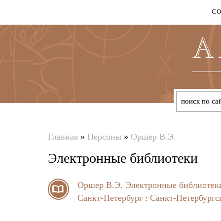
С
Главная
»
Персоны
»
Оршер В.Э.
Вы
Электронные библиотеки
здесь
Оршер В.Э.
Электронные библиотек
Санкт-Петербург
:
Санкт-Петербургс