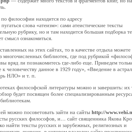
y.php
— содержит много текстов и фрагментов книг, но на
ль.
 по философии находится по адресу
т пугаться слова «атеизм»: сами атеистические тексты
ельную рубрику, но и там находится большая подборка т
ет смысл ознакомиться.
дставленных на этих сайтах, то в качестве отдыха можете
 многочисленных библиотек, где под рубрикой «филосо
 вы вряд ли познакомитесь где-либо еще. Приведем тольк
 к человечеству данное в 1929 году», «Введение в астра
рь НЛО» и т. п.
отеках философской литературы можно и завершить: их 
обзор будет посвящен более специализированным ресурс
библиотекам.
ей можно посоветовать зайти на сайты
http://www.vehi.n
сты русских философов, и… сайт священника Якова Кро
ко найти тексты русских и зарубежных, религиозных и
почитать дневник, в котором владелец сайта практическ