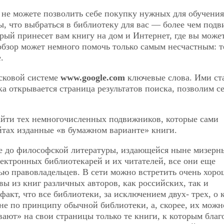
не можете позволить себе покупку нужных для обучения
ы, что выбраться в библиотеку для вас — более чем подви
торый принесет вам книгу на дом и Интернет, где вы може
обзор может немного помочь только самым несчастным: т
.
исковой системе
www.google.com
ключевые слова. Ими ст
а открывается страница результатов поиска, позволим с
айти тех немногочисленных подвижников, которые сами
йтах изданные «в бумажном варианте» книги.
ве до философской литературы, издающейся ныне мизер
лектронных библиотекарей и их читателей, все они еще
тью правовладельцев. В сети можно встретить очень хоро
вы из книг различных авторов, как российских, так и
факт, что все библиотеки, за исключением двух-
трех, о
не по принципу обычной библиотеки, а, скорее, их можн
ют» на свои страницы только те книги, к которым благ