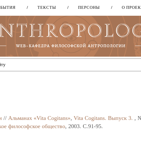
ОБЫТИЯ
ТЕКСТЫ
ПЕРСОНЫ
О ПРОЕ
Перейти
к
основному
содержанию
и
//
Альманах «Vita Cogitans»
,
Vita Cogitans. Выпуск 3.
, 
кое философское общество
, 2003. C.91-95.