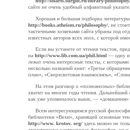
http://solaris.surgut.ru/library/philosoph
сайте не очень удобный алфавитный указате
Хорошая и большая подборка литературы
http://books.atheism.ru/philosophy/
, не стои
тактичными хозяевами сайта убраны под отд
известных авторов всех эпох, с которой име
Если вы устанете от чтения текстов, пре
на
http://www.lib.com.ua/phil.html
— одну из
лежат очень интересные тексты, с которыми
несколько названий книг: «Третье обращение
план», «Сверхсветовая взаимосвязь», «Слова
На этом разговор о «полновесных» библи
хватит на многие годы чтения. Дальнейший 
как уже упоминалось выше, — «домашним» 
Всем интересующимся русской философи
библиотеки «Вехи», хранящей основные тек
http://www. krotov. org/
здесь можно не толь
атеистически настроенных философов, но и 