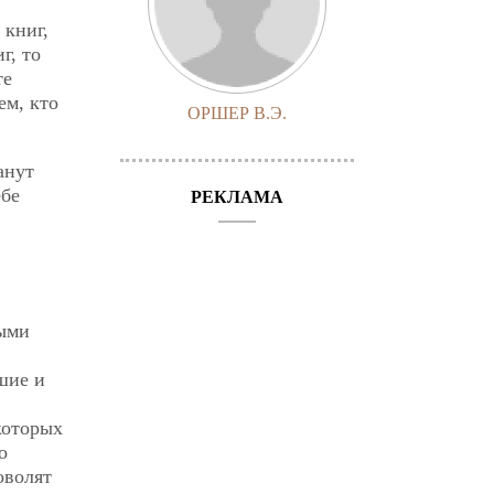
 книг,
г, то
те
ем, кто
ОРШЕР В.Э.
анут
ебе
РЕКЛАМА
ными
шие и
 которых
о
оволят