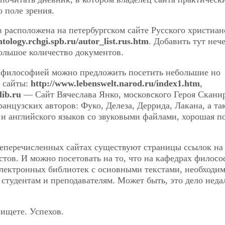
о поле зрения.
 расположена на петербургском сайте Русского христиан
ntology.rchgi.spb.ru/autor_list.rus.htm
. Добавить тут нече
ольшое количество документов.
философией можно предложить посетить небольшие но
, сайты:
http://www.lebenswelt.narod.ru/index1.htm
,
lib.ru
— Сайт Вячеслава Янко, московского Героя Скани
анцузских авторов: Фуко, Делеза, Деррида, Лакана, а та
и английского языков со звуковыми файлами, хорошая п
шеперечисленных сайтах существуют страницы ссылок на
стов. И можно посетовать на то, что на кафедрах филосо
электронных библиотек с основными текстами, необходи
 студентам и преподавателям. Может быть, это дело неда
 ищете. Успехов.