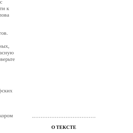
с
ти к
лова
тов.
ных,
расную
верьте
фских
скором
О ТЕКСТЕ