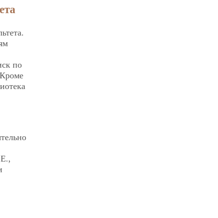
ета
ьтета.
ям
иск по
 Кроме
лиотека
ятельно
Е.,
и