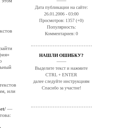
 этом
Дата публикации на сайте:
26.01.2006 - 03:00
Просмотров:
1357 (+0)
Популярность:
екстов
Комментариев:
0
 зайти
фия»
НАШЛИ ОШИБКУ?
о
льный
Выделите текст и нажмите
CTRL + ENTER
далее следуйте инструкциям
текстов
Спасибо за участие!
ам, или
et/
—
това:
и