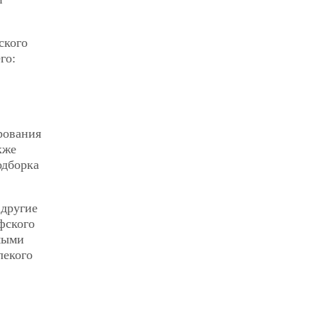
ского
го:
рования
кже
одборка
 другие
фского
мыми
лекого