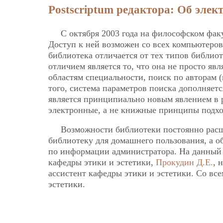
Postscriptum редактора: Об эле
С октября 2003 года на философском факу
Доступ к ней возможен со всех компьютеро
библиотека отличается от тех типов библиот
отличием является то, что она не просто яв
областям специальности, поиск по авторам (н
того, система параметров поиска дополняет
является принципиально новым явлением в р
электронные, а не книжные принципы подход
Возможности библиотеки постоянно расш
библиотеку для домашнего пользования, а о
по информации администратора. На данный
кафедры этики и эстетики,
Прокудин Д.Е.
, 
ассистент кафедры этики и эстетики. Со вс
эстетики.