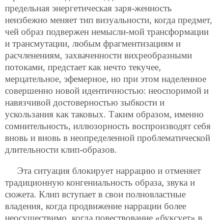
предельная энергетическая заря-женность
неизбежно меняет тип визуальности, когда предмет,
чей образ подвержен немысли-мой трансформации
и трансмутации, любым фрагментизациям и
расчленениям, захваченности вихреобразными
потоками, предстает как нечто текучее,
мерцательное, эфемерное, но при этом наделенное
совершенно новой идентичностью: неоспоримой и
навязчивой достоверностью зыбкости и
ускользания как таковых. Таким образом, именно
сомнительность, иллюзорность воспроизводят себя
вновь и вновь в неопределенной проблематической
длительности клип-образов.
Эта ситуация блокирует наррацию и отменяет
традиционную конгениальность образа, звука и
сюжета. Клип вступает в свои полновластные
владения, когда продвижение наррации более
неосуществимо, когда повествование «буксует» в