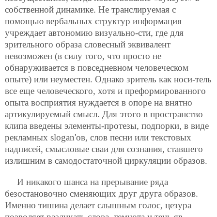
собственной динамике. Не транслируемая с
помощью вербальных структур информация
учреждает автономию визуально-сти, где для
зрительного образа словесный эквивалент
невозможен (в силу того, что просто не
обнаруживается в повседневном человеческом
опыте) или неуместен. Однако зритель как носи-тель
все еще человеческого, хотя и преформированного
опыта восприятия нуждается в опоре на внятно
артикулируемый смысл. Для этого в пространство
клипа введены элементы-протезы, подпорки, в виде
рекламных slogan'ов, слов песни или текстовых
надписей, смысловые сваи для сознания, ставшего
излишним в самодостаточной циркуляции образов.
И никакого шанса на прерывание ряда
безостановочно сменяющих друг друга образов.
Именно тишина делает слышным голос, цезура
позволяет различать слова, темнота и тень яв-