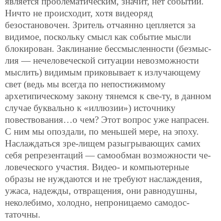
является проблематическим, значит, нет событий.
Ничто не происходит, хотя видеоряд
безостановочен. Зритель отчаянно цепляется за
видимое, поскольку смысл как событие мысли
блокирован. Заклинание бессмысленности (безмыс-
лия — нечеловеческой ситуации невозможности
мыслить) видимым приковывает к излучающему
свет (ведь мы всегда по непостижимому
архетипическому закону тянемся к све-ту, в данном
случае буквально к «иллюзии») источнику
повествования…о чем? Этот вопрос уже напрасен.
С ним мы опоздали, по меньшей мере, на эпоху.
Наслаждаться зре-лищем разыгрывающих самих
себя репрезентаций — самообман возможности че-
ловеческого участия. Видео- и компьютерные
образы не нуждаются и не требуют наслаждения,
ужаса, надежды, отвращения, они равнодушны,
неколебимо, холодно, непроницаемо самодос-
таточны.