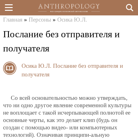
Главная
»
Персоны
»
Осика Ю.Л.
Перейти
Вы
Послание без отправителя и
к
здесь
основному
получателя
содержанию
Осика Ю.Л.
Послание без отправителя и
получателя
Со всей основательностью можно утверждать,
что ни одно другое явление современной культуры
не воплощает с такой исчерпывающей полнотой ее
основные черты, как это делает клип (будь он
создан с помощью видео- или компьютерных
технологий). Означивая принципи-альную