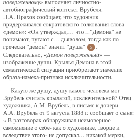
поверженному
» выполняет личностно-
автобиографический контекст Врубеля.
Н.А. Прахов сообщает, что художник
придерживался сократовского толкования слова
«демон»: «Он утверждал,… что…“Демона” не
понимают, путают с… дьяволом, тогда как по-
гречески “демон” значит “душа”
.
5
Следовательно, «
Демон поверженный
» —
изображение души. Крылья Демона в этой
семантической ситуации приобретают значение
образа-намека-признака исключительности.
Какую же душу, душу какого человека мог
Врубель считать крылатой, исключительной? Отец
художника, А.М. Врубель, в письме к дочери
А.А. Врубель от 9 августа 1888 г. сообщает о сыне:
« В разговорах обнаруживал неимоверное
самомнение о себе- как о художнике, творце и
вследствие этого- не допускал… никакой мерки,