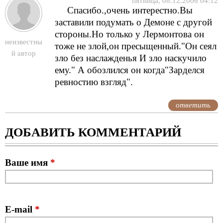
пятница, 08.12.2006 04:12
Спасибо.,очень интерестно.Вы
заставили подумать о Демоне с другой
стороны.Но только у Лермонтова он
неизвестны
тоже не злой,он пресыщенный."Он сеял
й автор
зло без наслажденья И зло наскучило
ему." А обозлился он когда"Зарделся
ревностию взгляд".
ответить
ДОБАВИТЬ КОММЕНТАРИЙ
Ваше имя
*
E-mail
*