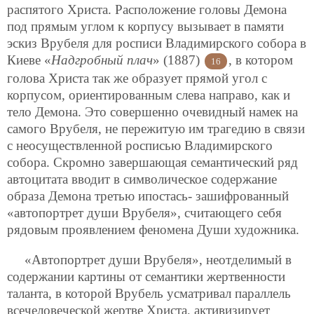
распятого Христа. Расположение головы Демона
под прямым углом к корпусу вызывает в памяти
эскиз Врубеля для росписи Владимирского собора в
Киеве «
Надгробный плач
» (1887)
, в котором
16
голова Христа так же образует прямой угол с
корпусом, ориентированным слева направо, как и
тело Демона. Это совершенно очевидный намек на
самого Врубеля, не пережитую им трагедию в связи
с неосуществленной росписью Владимирского
собора. Скромно завершающая семантический ряд
автоцитата вводит в символическое содержание
образа Демона третью ипостась- зашифрованный
«автопортрет души Врубеля», считающего себя
рядовым проявлением феномена Души художника.
«Автопортрет души Врубеля», неотделимый в
содержании картины от семантики жертвенности
таланта, в которой Врубель усматривал параллель
всечеловеческой жертве Христа, активизирует