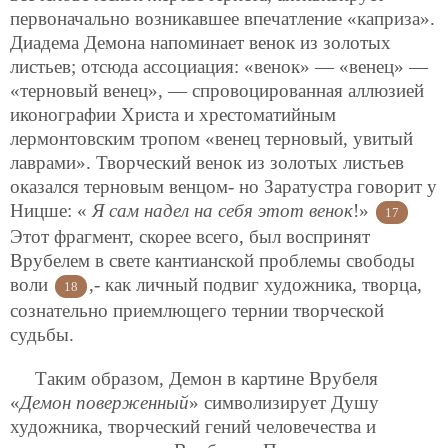
первоначально возникавшее впечатление «каприза».
Диадема Демона напоминает венок из золотых
листьев; отсюда ассоциация: «венок» — «венец» —
«терновый венец», — спровоцированная аллюзией
иконографии Христа и хрестоматийным
лермонтовским тропом «венец терновый, увитый
лаврами». Творческий венок из золотых листьев
оказался терновым венцом- но Заратустра говорит у
Ницше: «
Я сам надел на себя этот венок
!»
17
Этот фрагмент, скорее всего, был воспринят
Врубелем в свете кантианской проблемы свободы
воли
,- как личный подвиг художника, творца,
18
сознательно приемлющего тернии творческой
судьбы.
Таким образом, Демон в картине Врубеля
«
Демон поверженный
» символизирует Душу
художника, творческий гений человечества и