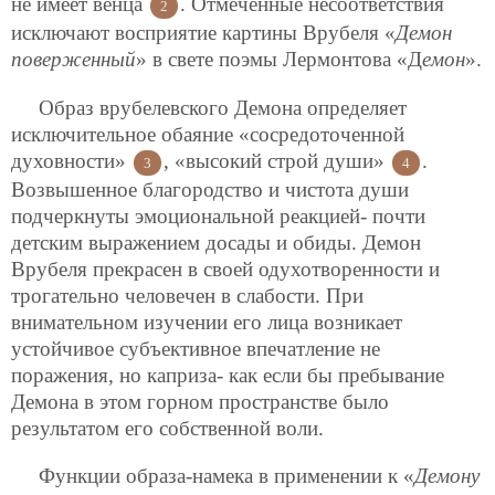
не имеет венца
. Отмеченные несоответствия
2
исключают восприятие картины Врубеля «
Демон
поверженный
» в свете поэмы Лермонтова «Д
емон
».
Образ врубелевского Демона определяет
исключительное обаяние «сосредоточенной
духовности»
, «высокий строй души»
.
3
4
Возвышенное благородство и чистота души
подчеркнуты эмоциональной реакцией- почти
детским выражением досады и обиды. Демон
Врубеля прекрасен в своей одухотворенности и
трогательно человечен в слабости. При
внимательном изучении его лица возникает
устойчивое субъективное впечатление не
поражения, но каприза- как если бы пребывание
Демона в этом горном пространстве было
результатом его собственной воли.
Функции образа-намека в применении к «
Демону