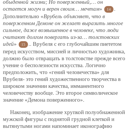
обыденной жизни; Но поверженный,… он
остается могуч и верен своим… мечтам
»
.
14
Дополнительно «
Врубель объясняет, что в
поверженном Демоне он желает выразить многое
сильное, даже возвышенное в человеке, что люди
считают долгом повергать из-за… толстовских
идей
»
.. Врубеля с его глубочайшим пиететом
15
перед искусством, миссией и личностью художника,
должно было отвращать в толстовстве прежде всего
учение о бесполезности искусства. Логично
предположить, что «гений человечества» для
Врубеля- это гений художественного творчества в
широком значении качества, имманентного
человечеству вообще. Это второе символическое
значение «Демона поверженного».
Наконец, изображение хрупкой полуобнаженной
мужской фигуры с поднятой грудной клеткой и
вытянутыми ногами напоминает иконографию