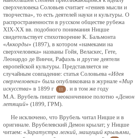
сверхчеловека Соловьев считает «гениев мысли и
творчества», то есть деятелей науки и культуры. О
распространенности в русском обществе рубежа
XIX-XX вв. подобного понимания Ницше
свидетельствует стихотворение К. Бальмонта
«
Аккорды
» (1897), в котором «намеками на
сверхчеловека» названы Гойя, Веласкес, Гете,
Леонардо де Винчи, Рафаэль и другие деятели
европейской культуры. Представляется не
случайным совпадение: статья Соловьева «
Идея
сверхчеловека
» была опубликована в журнале «
Мир
искусства
» в 1899 г
. и в том же году
11
М.А. Врубель пишет неоконченное полотно «
Демон
летящий
» (1899, ГРМ).
Не исключено, что Врубель читал Ницше и в
оригинале. Врубелевский Демон крылат; у Ницше
читаем: «
Заратустра легкий, машущий крыльями,