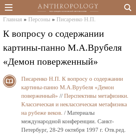
Главная
»
Персоны
»
Писаренко Н.П.
Перейти
Вы
К вопросу о содержании
к
здесь
основному
картины-панно М.А.Врубеля
содержанию
«Демон поверженный»
Писаренко Н.П.
К вопросу о содержании
картины-панно М.А.Врубеля «Демон
поверженный»
//
Перспективы метафизики.
Классическая и неклассическая метафизика
на рубеже веков.
/ Материалы
международной конференции. Санкт-
Петербург, 28-29 октября 1997 г. Отв.ред.