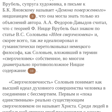
Врубель, супруга художника, в письме к
Б.К. Яновскому называет «
Демона поверженного
»
ницшеанцем
, что она могла знать только из
9
объяснений автора. А.А. Федоров-Давыдов считал,
что с теорией Ф. Ницце Врубель был знаком по
статье В.С. Соловьева «
Идея сверхчеловека
» и,
скорее всего, так же идеализировал и
гуманистически перетолковывал немецкого
философа, как Соловьев, вложивший в термин
«сверхчеловек» собственное, во многом
диаметрально противоположное Ницше
содержание
.
10
«Сверхчеловечность» Соловьев понимает как
высший идеал духовного совершенства человека в
соединении с бессмертием. Первым и «пока
единственным» реально существующим
сверхчеловеком он называет Христа. Среди людей в
наибольшей степени приближающимся к идеалу