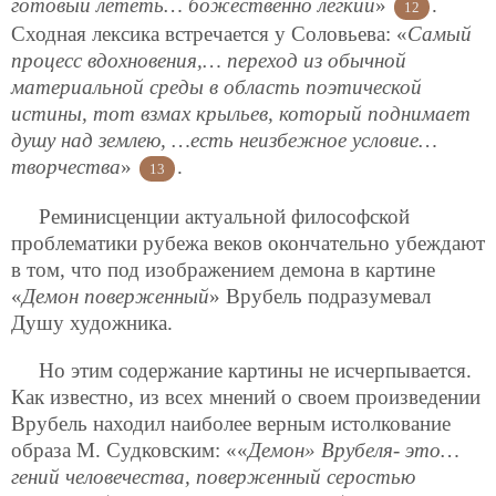
готовый лететь… божественно легкий
»
.
12
Сходная лексика встречается у Соловьева: «
Самый
процесс вдохновения,… переход из обычной
материальной среды в область поэтической
истины, тот взмах крыльев, который поднимает
душу над землею, …есть неизбежное условие…
творчества
»
.
13
Реминисценции актуальной философской
проблематики рубежа веков окончательно убеждают
в том, что под изображением демона в картине
«
Демон поверженный
» Врубель подразумевал
Душу художника.
Но этим содержание картины не исчерпывается.
Как известно, из всех мнений о своем произведении
Врубель находил наиболее верным истолкование
образа М. Судковским: ««
Демон» Врубеля- это…
гений человечества, поверженный серостью