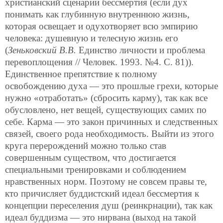
христианский сценарии бессмертия (если дух
понимать как глубинную внутреннюю жизнь,
которая освещает и одухотворяет всю эмпирию
человека: душевную и телесную жизнь его
(
Зеньковский В.В.
Единство личности и проблема
перевоплощения // Человек. 1993. №4. С. 81)).
Единственное препятствие к полному
освобождению духа — это прошлые грехи, которые
нужно «отработать» (сбросить карму), так как все
обусловлено, нет вещей, существующих самих по
себе. Карма — это закон причинных и следственных
связей, своего рода необходимость. Выйти из этого
круга перерождений можно только став
совершенным существом, что достигается
специальными тренировками и соблюдением
нравственных норм. Поэтому не совсем правы те,
кто причисляет буддистский идеал бессмертия к
концепции переселения душ (реинкрнации), так как
идеал буддизма — это нирвана (выход на такой