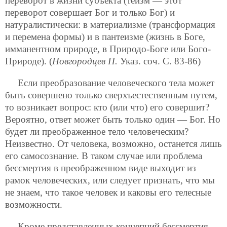
переворот в жизни субъекта (теизм — этот
переворот совершает Бог и только Бог) и
натуралистически: в материализме (трансформация
и перемена формы) и в пантеизме (жизнь в Боге,
имманентном природе, в Природо-Боге или Бого-
Природе). (
Новгородцев П.
Указ. соч. С. 83-86)
Если преобразование человеческого тела может
быть совершено только сверхъестественным путем,
то возникает вопрос: кто (или что) его совершит?
Вероятно, ответ может быть только один — Бог. Но
будет ли преображенное тело человеческим?
Неизвестно. От человека, возможно, останется лишь
его самосознание. В таком случае или проблема
бессмертия в преображенном виде выходит из
рамок человеческих, или следует признать, что мы
не знаем, что такое человек и каковы его телесные
возможности.
Кроме представленных концепций бессмертия