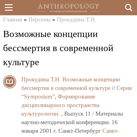
Главная
»
Персоны
»
Прокудина Т.Н.
Перейти
Вы
Возможные концепции
к
здесь
основному
бессмертия в современной
содержанию
культуре
Прокудина Т.Н.
Возможные концепции
бессмертия в современной культуре
//
Серия
“Symposium”
,
Формирование
дисциплинарного пространства
культурологии.
, Выпуск 11 / Материалы
научно-методической конференции. 16
января 2001 г. Санкт-Петербург
Санкт-