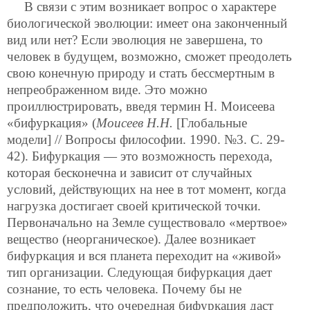
В связи с этим возникает вопрос о характере
биологической эволюции: имеет она законченный
вид или нет? Если эволюция не завершена, то
человек в будущем, возможно, сможет преодолеть
свою конечную природу и стать бессмертным в
непреображенном виде. Это можно
проиллюстрировать, введя термин Н. Моисеева
«бифуркация» (
Моисеев Н.Н.
[Глобальные
модели] // Вопросы философии. 1990. №3. С. 29-
42). Бифуркация — это возможность перехода,
которая бесконечна и зависит от случайных
условий, действующих на нее в тот момент, когда
нагрузка достигает своей критической точки.
Первоначально на Земле существовало «мертвое»
вещество (неорганическое). Далее возникает
бифуркация и вся планета переходит на «живой»
тип организации. Следующая бифуркация дает
сознание, то есть человека. Почему бы не
предположить, что очередная бифуркация даст