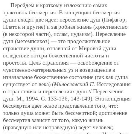
Перейдем к краткому изложению самих
трактовок бессмертия. В концепцию бессмертия
души входят две идеи: переселение душ (Пифагор,
Платон и другие) и загробная жизнь (христианство
(в некоторой части), ислам, иудаизм). Переселение
душ (метемпсихоз) — это продолжительное
странствие души, отпавшей от Мировой души
вследствие потери божественной чистоты и
простоты. Цель странствия — освобождение от
чувственно-материальных уз и возвращение в
изначальное божественное состояние (так как душа
существует от века) (
Милославский П.
Исследования
о странствиях и переселениях душ // Переселение
душ. М., 1994. С. 133-136, 143-149). Эта концепция
бессмертия дает ясное представление того, что:
только душа может быть бессмертной; достижение
бессмертия зависит от того, какую жизнь
(праведную или неправедную) ведет человек;