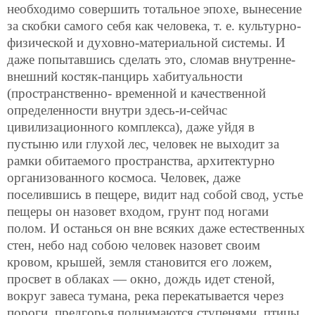
необходимо совершить тотальное эпохе, вынесение
за скобки самого себя как человека, т. е. культурно-
физической и духовно-материальной системы. И
даже попытавшись сделать это, сломав внутренне-
внешний костяк-панцирь хабитуальности
(пространственно-
временной и качественной
определенности внутри здесь-и-сейчас
цивилизационного комплекса), даже уйдя в
пустыню или глухой лес, человек не выходит за
рамки обитаемого пространства, архитектурно
организованного космоса. Человек, даже
поселившись в пещере, видит над собой свод, устье
пещеры он назовет входом, грунт под ногами
полом. И останься он вне всяких даже естественных
стен, небо над собою человек назовет своим
кровом, крышей, земля становится его ложем,
просвет в облаках — окно, дождь идет стеной,
вокруг завеса тумана, река перекатывается через
пороги, предгорья поднимаются ступенями, птицы