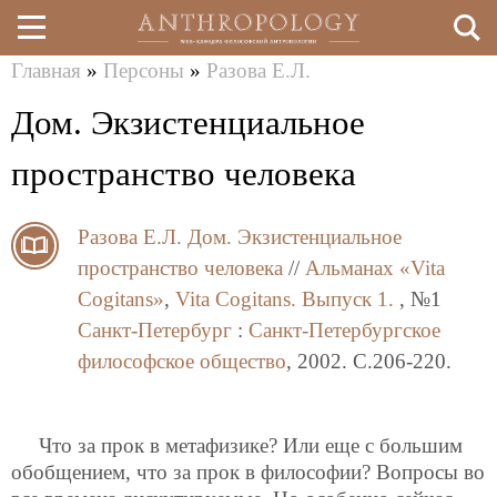
Главная
»
Персоны
»
Разова Е.Л.
Перейти
Вы
Дом. Экзистенциальное
к
здесь
основному
пространство человека
содержанию
Разова Е.Л.
Дом. Экзистенциальное
пространство человека
//
Альманах «Vita
Cogitans»
,
Vita Cogitans. Выпуск 1.
, №1
Санкт-Петербург
:
Санкт-Петербургское
философское общество
, 2002. C.206-220.
Что за прок в метафизике? Или еще с большим
обобщением, что за прок в философии? Вопросы во