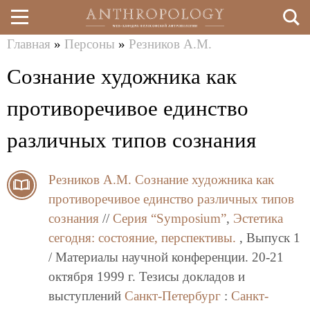
Главная
»
Персоны
»
Резников А.М.
Перейти
Вы
Сознание художника как
к
здесь
основному
противоречивое единство
содержанию
различных типов сознания
Резников А.М.
Сознание художника как
противоречивое единство различных типов
сознания
//
Серия “Symposium”
,
Эстетика
сегодня: состояние, перспективы.
, Выпуск 1
/ Материалы научной конференции. 20-21
октября 1999 г. Тезисы докладов и
выступлений
Санкт-Петербург
:
Санкт-