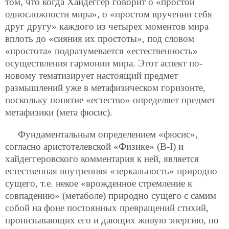
том, что когда Хайдеггер говорит о «простой
односложности мира», о «простом вручении себя
друг другу» каждого из четырех моментов мира
вплоть до «сияния их простоты», под словом
«простота» подразумевается «естественность»
осуществления гармонии мира. Этот аспект по-
новому тематизирует настоящий предмет
размышлений уже в метафизическом горизонте,
поскольку понятие «естество» определяет предмет
метафизики (мета фюсис).
Фундаментальным определением «фюсис»,
согласно аристотелевской «Физике» (B-I) и
хайдеггеровского комментария к ней, является
естественная внутренняя «зеркальность» природно
сущего, т.е. некое «врожденное стремление к
совпадению» (метаболе) природно сущего с самим
собой на фоне постоянных превращений стихий,
пронизывающих его и дающих живую энергию, но