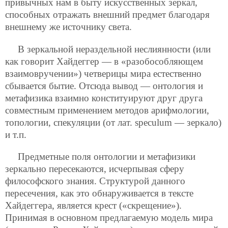
привычных нам в быту искусственных зеркал,
способных отражать внешний предмет благодаря
внешнему же источнику света.
В зеркальной нераздельной неслиянности (или
как говорит Хайдеггер — в «разобособляющем
взаимовручении») четверицы мира естественно
сбывается бытие. Отсюда вывод — онтология и
метафизика взаимно конституируют друг друга
совместным применением методов арифмологии,
топологии, спекуляции (от лат. speculum — зеркало)
и т.п.
Предметные поля онтологии и метафизики
зеркально пересекаются, исчерпывая сферу
философского знания. Структурой данного
пересечения, как это обнаруживается в тексте
Хайдеггера, является крест («скрещение»).
Принимая в основном предлагаемую модель мира