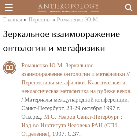
Главная
»
Персоны
»
Романенко Ю.М.
Перейти
Вы
Зеркальное взаимооражение
к
здесь
основному
онтологии и метафизики
содержанию
Романенко Ю.М.
Зеркальное
взаимооражение онтологии и метафизики
//
Перспективы метафизики. Классическая и
неклассическая метафизика на рубеже веков.
/ Материалы международной конференции.
Санкт-Петербург, 28-29 октября 1997 г.
Отв.ред.
М.С. Уваров
Санкт-Петербург
:
Изд-во Института Человека РАН (СПб
Отделение)
, 1997. C.37.