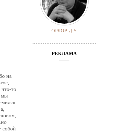
ОРЛОВ Д.У.
РЕКЛАМА
бо на
гос,
 что-то
к мы
ремился
а,
словом,
вно
у собой