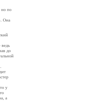
 но по
». Она
екий
 ведь
нав до
уальной
.
дит
астер
то у
то
а, а