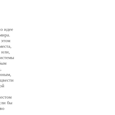
о идее
мира.
 этом
места,
 или,
системы
бым
,
енным,
 цвести
ой
местом
сли бы
 во