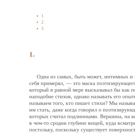
1.
2.
3.
1.
Одна из самых, быть может, интимных и з
себя примерял, — это маска поэтизирующего
который в равной мере высказывал бы как п
наподобие стихов, однако называть его опыт
называем того, кто пишет стихи? Мы называе
им стать, даже когда говорил о поэтизирую
которых считал подлинными. Вершина, на к
в чем-то сродни глубине вещей, куда всмат
постольку, поскольку существует поверхност