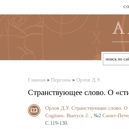
С
Главная
»
Персоны
»
Орлов Д.У.
Вы
Странствующее слово. О «ст
здесь
Орлов Д.У.
Странствующее слово. О
Cogitans. Выпуск 2.
, №2
Санкт-Пете
C.119-130.