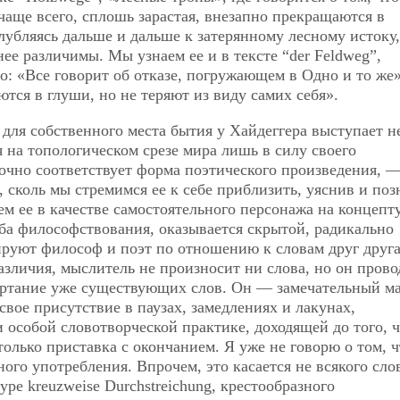
чаще всего, сплошь зарастая, внезапно прекращаются в
лубляясь дальше и дальше к затерянному лесному истоку,
ее различимы. Мы узнаем ее и в тексте “der Feldweg”,
о: «Все говорит об отказе, погружающем в Одно и то же
ются в глуши, но не теряют из виду самих себя».
для собственного места бытия у Хайдеггера выступает н
 на топологическом срезе мира лишь в силу своего
очно соответствует форма поэтического произведения, —
, сколь мы стремимся ее к себе приблизить, уяснив и поз
ем ее в качестве самостоятельного персонажа на концепт
ба философствования, оказывается скрытой, радикально
рируют философ и поэт по отношению к словам друг друга
азличия, мыслитель не произносит ни слова, но он прово
чертание уже существующих слов. Он — замечательный м
вое присутствие в паузах, замедлениях и лакунах,
особой словотворческой практике, доходящей до того, ч
только приставка с окончанием. Я уже не говорю о том, ч
ого употребления. Впрочем, это касается не всякого слов
ре kreuzweise Durchstreichung, крестообразного