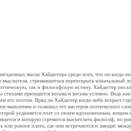
агадочных масок Хайдеггера среди всех, что он когда-ли
 мыслителя, стремившегося переоткрыть изначальный ло
оэтическую, так и философскую истину. Хайдеггер писал
ы стихами приходится весьма и весьма условно. Ведь ка
м его поэтом. Вряд ли Хайдеггер когда-либо всерьез ст
щем мышлении и толковал тех мастеров поэтического слов
оторой уединяется поэт со своим вдохновенным, вещим 
ривается и которую стремится высветлить философ, но ро
ь или ровное плато, где они встречаются и заводят межд