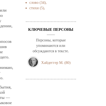
слово
(34),
стихи
(5),
 или
по
у
ждении,
КЛЮЧЕВЫЕ ПЕРСОНЫ
Персоны, которые
опосов
упоминаются или
ишив
обсуждаются в тексте.
не
щего.
Хайдеггер М.
(80)
онимаю,
у
о.
бытия,
кой
оты —
зыковое