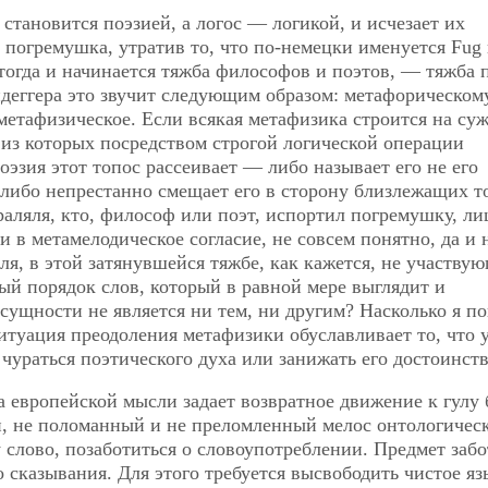
 становится поэзией, а логос — логикой, и исчезает их
и погремушка, утратив то, что по-немецки именуется Fug
 тогда и начинается тяжба философов и поэтов, — тяжба 
деггера это звучит следующим образом: метафорическом
 метафизическое. Если всякая метафизика строится на су
 из которых посредством строгой логической операции
эзия этот топос рассеивает — либо называет его не его
 либо непрестанно смещает его в сторону близлежащих т
Траляля, кто, философ или поэт, испортил погремушку, л
 в метамелодическое согласие, не совсем понятно, да и 
я, в этой затянувшейся тяжбе, как кажется, не
участвую
бый порядок слов, который в равной мере выглядит и
 сущности не является ни тем, ни другим? Насколько я п
итуация преодоления метафизики обуславливает то, что 
чураться поэтического духа или занижать его достоинств
 европейской мысли задает возвратное движение к гулу 
й, не поломанный и не преломленный мелос онтологичес
 слово, позаботиться о словоупотреблении. Предмет заб
 сказывания. Для этого требуется высвободить чистое я