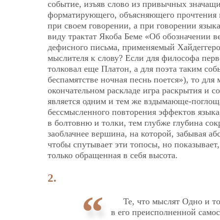
событие, изъяв слово из привычных значащи
форматирующего, объясняющего прочтения 
при своем говорении, а при говорении язык
виду трактат Якоба Беме «Об обозначении в
дефисного письма, применяемый Хайдеггеро
мыслителя к слову? Если для философа пер
толковал еще Платон, а для поэта таким со
беспамятстве ночная песнь поется»), то дл
окончательном раскладе игра раскрытия и с
является одним и тем же вздымающе-погло
бессмысленного повторения эффектов языка,
в болтовню и толки, тем глубже глубина со
заоблачнее вершина, на которой, забывая а
чтобы спутывает эти топосы, но показывает
только обращенная в себя высота.
2.
Те, что мыслят Одно и т
в его преисполненной самос