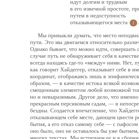
идут долгим и трудным
в его извечной простоте, п
путем в недоступность
отказывающегося места
2
Мы привыкли думать, что место неподви
пути. Это мы двигаемся относительно разл
Однако бывает, что можно идти, совершать 
случае путь не обнаруживает себя в качеств
всегда находясь где-то «между» ними. Нет, п
как говорит Хайдеггер, отказывает себе в и
координат, отображаясь лишь в эпифаничес
образом, — в качестве истока всякой возмо
смещенным элементом любой возможной топи
но и невыразимым. Другое дело, что именно
прекрасным персиковым садам, — в непосре
бездны. Создается впечатление, что Хайдегг
отказывающем себе месте, дающем цвести
р
бытия, а его отказ самому себе — с пафосо
оно было, оно не оставалось бы уже бытием,
многих текстах. Мы встречаем ее и в сборни