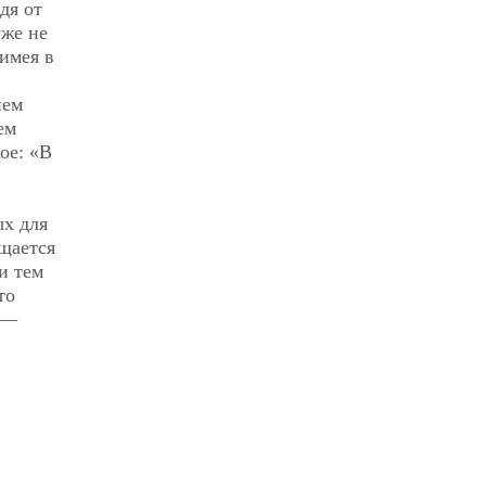
дя от
же не
имея в
ием
ем
ое: «В
х для
ащается
и тем
то
 —