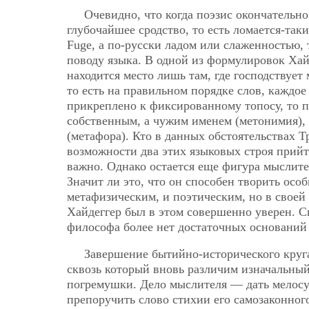
Очевидно, что когда поэзис окончательно
глубочайшее сродство, то есть ломается-так
Fuge, а по-русски ладом или слаженностью,
поводу языка. В одной из формулировок Хай
находится место лишь там, где господствует
то есть на правильном порядке слов, каждое
прикреплено к фиксированному топосу, то по
собственным, а чужим именем (метонимия),
(метафора). Кто в данных обстоятельствах 
возможности два этих языковых строя прийти
важно. Однако остается еще фигура мыслител
Значит ли это, что он способен творить осо
метафизическим, и поэтическим, но в своей
Хайдеггер был в этом совершенно уверен. С
философа более нет достаточных оснований 
Завершение бытийно-исторического круга
сквозь который вновь различим изначальны
погремушки. Дело мыслителя — дать мелосу
препоручить слово стихии его самозаконного