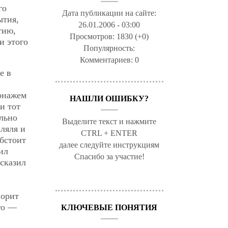
го
Дата публикации на сайте:
ытия,
26.01.2006 - 03:00
тию,
Просмотров:
1830 (+0)
и этого
Популярность:
Комментариев:
0
е в
сонажем
НАШЛИ ОШИБКУ?
и тот
льно
Выделите текст и нажмите
ляля и
CTRL + ENTER
обстоит
далее следуйте инструкциям
ил
Спасибо за участие!
исказил
ворит
го —
КЛЮЧЕВЫЕ ПОНЯТИЯ