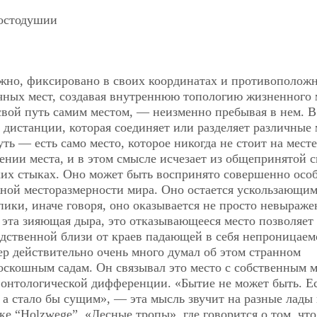
ростодушии
.
жно, фиксировано в своих координатах и противоположн
ичных мест, создавая внутреннюю топологию жизненного 
свой путь самим местом, — неизменно пребывая в нем. В
е дистанции, которая соединяет или разделяет различные 
уть — есть само место, которое никогда не стоит на месте
мении места, и в этом смысле исчезает из общепринятой 
ких стыках. Оно может быть воспринято совершенно осо
жной месторазмерности мира. Оно остается ускользающим
ки, иначе говоря, оно оказывается не просто невыраж
 эта зияющая дыра, это отказывающееся место позволяет
дственной близи от краев падающей в себя непроницаем
ер действительно очень много думал об этом странном
оскошным садам. Он связывал это место с собственным 
м онтологической дифференции. «Бытие не может быть. Е
 а стало бы сущим», — эта мысль звучит на разные лады
ке “Holzwege”, «Лесные тропы», где говорится о том, что