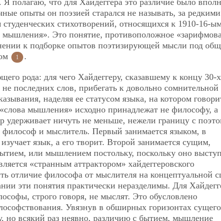
. Я полагаю, что для Хайдеггера это различие было впол
ные опыты он поэзией старался не называть, за редкими
 студенческих стихотворений, относящихся к 1910-16-ым
и мышления». Это понятие, противоположное «зарифмов
снении к подборке опытов поэтизирующей мысли под об
дом
.
1
щего рода: для чего Хайдеггеру, сказавшему к концу 30-х
 не последних слов, прибегать к довольно сомнительной 
азывания, наделяя ее статусом языка, на котором говори
о «слова мышления» исходно принадлежат не философу, а
 удерживает ничуть не меньше, нежели границу с поэто
т, философ и мыслитель. Первый занимается языком, в
изучает язык, а его творит. Второй занимается сущим,
бытием, или мышлением постольку, поскольку оно высту
ляется «странным аттрактором» хайдеггеровского
ть отличие философа от мыслителя на концептуальной с
ании эти понятия практически неразделимы. Для Хайдегг
ософы, строго говоря, не мыслят. Это обусловлено
лософствования. Увязнув в обширных горизонтах сущего
, но всякий раз неявно, различию с бытием, мышление