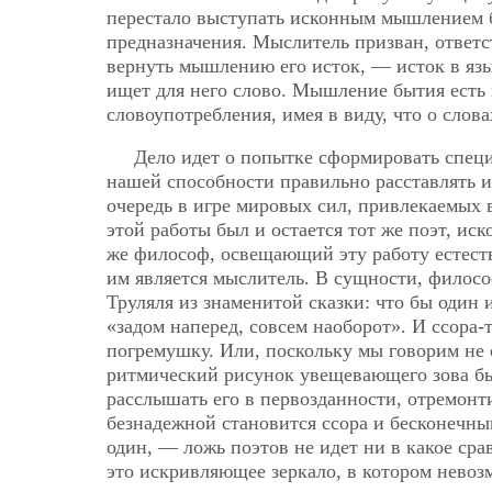
перестало выступать исконным мышлением б
предназначения. Мыслитель призван, ответ
вернуть мышлению его исток, — исток в яз
ищет для него слово. Мышление бытия есть 
словоупотребления, имея в виду, что о слов
Дело идет о попытке сформировать специ
нашей способности правильно расставлять и 
очередь в игре мировых сил, привлекаемых
этой работы был и остается
тот же поэт, ис
же философ, освещающий эту работу естест
им является мыслитель. В сущности, филосо
Труляля из знаменитой сказки: что бы один 
«задом наперед, совсем наоборот». И ссора-т
погремушку. Или, поскольку мы говорим не о
ритмический рисунок увещевающего зова быт
расслышать его в первозданности, отремон
безнадежной становится ссора и бесконечн
один, — ложь поэтов не идет ни в какое сра
это искривляющее зеркало, в котором невоз