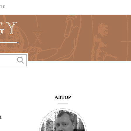
КТЕ
АВТОР
3.