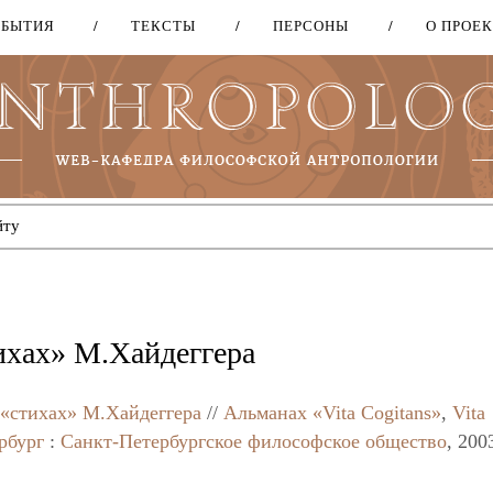
ОБЫТИЯ
ТЕКСТЫ
ПЕРСОНЫ
О ПРОЕ
Перейти
к
основному
содержанию
ихах» М.Хайдеггера
 «стихах» М.Хайдеггера
//
Альманах «Vita Cogitans»
,
Vita
рбург
:
Санкт-Петербургское философское общество
, 200