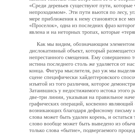
«Среди деревьев существуют пути, которые 
непроходимом». Эти пути вьются по лесу, уг
мере приближения к нему становятся все мен
«Проселок», одна из последних фраз которог
явлена и на неторных тропах, которые «теря
Как мы видим, обозначающим элементом 
дислокативный объект, который размещается
непрестанного смещения. Ему совершенно т
истина последнего столь же удаляется от нас
конца. Фигура мыслителя, раз уж мы выделя
сцене специфически хайдеггеровского спосо
изъятой из того различия, которое демонст
Затаившись у недостижимого истока этого р
две-три линии, указывая на правильное на
графических операций, косвенно являющий с
возникающих благодаря дефисному письму и 
слова может быть удален корень, и остаться 
слово вообще может быть
выведено из обычн
только слова «бытие», подвергаемого процеду