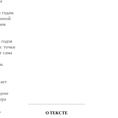
не
 годам.
анной
щим
 годов
с точки
т сама
м.
пает
цене
ера
,
О ТЕКСТЕ