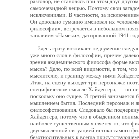
разговор, не становясь при этом друг другом
самоочевидной вещью. Поэтому свои загадоч
исключениями. В частности, за исключением
Он довольно туманно именовал их «словам
философии», встречается в небольшом поя
заглавием «Намеки», датированной 1941 го
Здесь сразу возникает недоумение следую
уже много слов в философии, причем далеко
зрения академического философа форме выск
мысль? Дело, по всей видимости, в том, чт
мыслителю, и границу между ними Хайдеггер
Итак, на сцену выходят три персонажа: поэ
специфическом смысле Хайдеггера, — он не 
поскольку оно сущее. И третий занимается 
мышлением бытия. Последний персонаж и яв
философствования. Следовало бы подчеркну
Хайдеггера, потому что в обыденном поним
наиболее существенным является то, что фил
двусмысленной ситуацией истока самого фи
безотносительных к всегда присутствующему