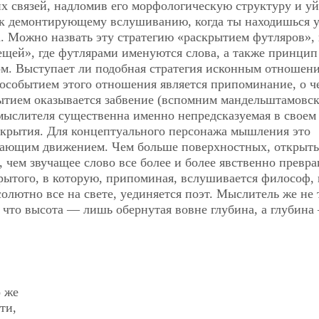
х связей, надломив его морфологическую структуру и уй
к демонтирующему вслушиванию, когда ты находишься у
а. Можно назвать эту стратегию «раскрытием футляров», 
ещей», где футлярами именуются слова, а также принцип
м. Выступает ли подобная стратегия исконным отношен
вособытием этого отношения является припоминание, о ч
бытием оказывается забвение (вспомним мандельштамовск
я мыслителя существенна именно непредсказуемая в своем
окрытия. Для концептуального персонажа мышления это
щающим движением. Чем больше поверхностных, открыты
 чем звучащее слово все более и более явственно превр
крытого, в которую, припоминая, вслушивается философ, 
бсолютно все на
свете, уединяется поэт. Мыслитель же не 
, что высота — лишь обернутая вовне глубина, а глубина
о же
ти,