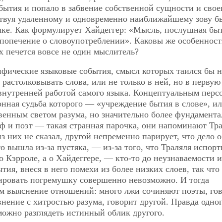
ытия и попало в забвение собственной сущности и свое
ствуя удаленному и одновременно наиближайшему зову б
ыке. Как формулирует Хайдеггер: «Мысль, послушная бы
попечение о словоупотреблении». Каковы же особенност
ах печется вовсе не один мыслитель?
фические языковые события, смысл которых таился бы н
растолковывать слова, или не только в ней, но в первую
 внутренней работой самого языка. Концептуальным пер
конная судьба которого — «учреждение бытия в слове», ил
венным светом разума, но значительно более фундамента
ф и поэт — такая странная парочка, они напоминают Тра
из них не сказал, другой непременно парирует, что дело 
о вышла из-за пустяка, — из-за того, что Траляля испорт
 Кэрроле, а о Хайдеггере, — кто-то до неузнаваемости 
ия, внеся в него помехи из более низких слоев, так что
тировать погремушку совершенно невозможно. И тогда
ым выяснение отношений: много лжи сочиняют поэты, го
внение с хитростью разума, говорит другой. Правда одно
можно разглядеть истинный облик другого.