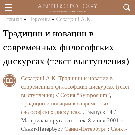
Главная
»
Персоны
»
Секацкий А.К.
Перейти
Вы
Традиции и новации в
к
здесь
основному
современных философских
содержанию
дискурсах (текст выступления)
Секацкий А.К.
Традиции и новации в
современных философских дискурсах (текст
выступления)
//
Серия “Symposium”
,
Традиции и новации в современных
философских дискурсах.
, Выпуск 14 /
Материалы круглого стола 8 июня 2001 г.
Санкт-Петербург
Санкт-Петербург
:
Санкт-