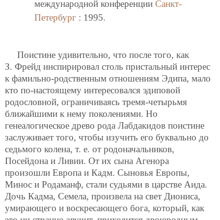
международной конференции
Санкт-
Петербург
: 1995.
Поистине удивительно, что после того, как
З. Фрейд инспирировал столь пристальный интерес
к фамильно-родственным отношениям Эдипа, мало
кто по-настоящему интересовался эдиповой
родословной, ограничиваясь тремя-четырьмя
ближайшими к нему поколениями. Но
генеалогическое древо рода Лабдакидов поистине
заслуживает того, чтобы изучить его буквально до
седьмого колена, т. е. от родоначальников,
Посейдона и Ливии. От их сына Агенора
произошли Европа и Кадм. Сыновья Европы,
Минос и Родаманф, стали судьями в царстве Аида.
Дочь Кадма, Семела, произвела на свет Диониса,
умирающего и воскресающего бога, который, как
это ни странно звучит, приходится двоюродным