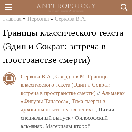
Главная
»
Персоны
»
Серкова В.А.
Перейти
Вы
Границы классического текста
к
здесь
основному
(Эдип и Сократ: встреча в
содержанию
пространстве смерти)
Серкова В.А.
,
Свердлов М.
Границы
классического текста (Эдип и Сократ:
встреча в пространстве смерти)
//
Альманах
«Фигуры Танатоса»
,
Тема смерти в
духовном опыте человечества.
, Пятый
специальный выпуск / Философский
альманах. Материалы второй