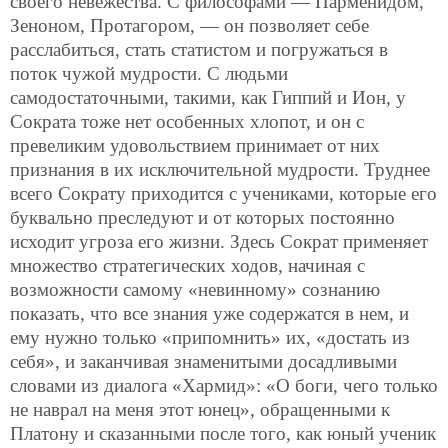
своего невежества. С философами — Парменидом,
Зеноном, Протагором, — он позволяет себе
расслабиться, стать статистом и погружаться в
поток чужой мудрости. С людьми
самодостаточными, такими, как Гиппий и Ион, у
Сократа тоже нет особенных хлопот, и он с
превеликим удовольствием принимает от них
признания в их исключительной мудрости. Труднее
всего Сократу приходится с учениками, которые его
буквально преследуют и от которых постоянно
исходит угроза его жизни. Здесь Сократ применяет
множество стратегических ходов, начиная с
возможности самому «невинному» сознанию
показать, что все знания уже содержатся в нем, и
ему нужно только «припомнить» их, «достать из
себя», и заканчивая знаменитыми досадливыми
словами из диалога «Хармид»: «О боги, чего только
не наврал на меня этот юнец», обращенными к
Платону и сказанными после того, как юный ученик