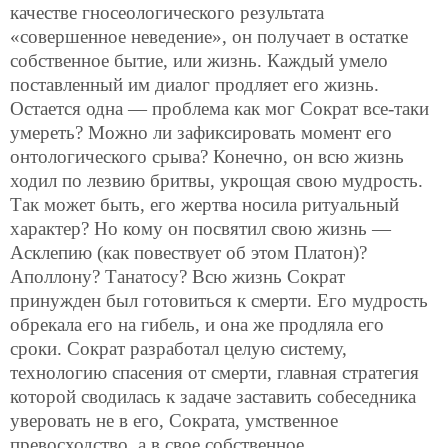
качестве гносеологического результата
«совершенное неведение», он получает в остатке
собственное бытие, или жизнь. Каждый умело
поставленный им диалог продляет его жизнь.
Остается одна — проблема как мог Сократ все-таки
умереть? Можно ли зафиксировать момент его
онтологического срыва? Конечно, он всю жизнь
ходил по лезвию бритвы, укрощая свою мудрость.
Так может быть, его жертва носила ритуальный
характер? Но кому он посвятил свою жизнь —
Асклепию (как повествует об этом Платон)?
Аполлону? Танатосу? Всю жизнь Сократ
принужден был готовиться к смерти. Его мудрость
обрекала его на гибель, и она же продляла его
сроки. Сократ разработал целую систему,
технологию спасения от смерти, главная стратегия
которой сводилась к задаче заставить собеседника
уверовать не в его, Сократа, умственное
превосходство, а в свое собственное.