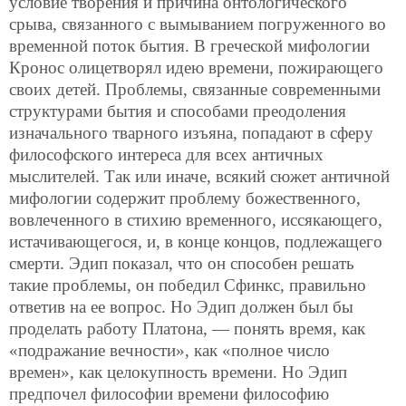
условие творения и причина онтологического
срыва, связанного с вымыванием погруженного во
временной поток бытия. В греческой мифологии
Кронос олицетворял идею времени, пожирающего
своих детей. Проблемы, связанные современными
структурами бытия и способами преодоления
изначального тварного изъяна, попадают в сферу
философского интереса для всех античных
мыслителей. Так или иначе, всякий сюжет античной
мифологии содержит проблему божественного,
вовлеченного в стихию временного, иссякающего,
истачивающегося, и, в конце концов, подлежащего
смерти. Эдип показал, что он способен решать
такие проблемы, он победил Сфинкс, правильно
ответив на ее вопрос. Но Эдип должен был бы
проделать работу Платона, — понять время, как
«подражание вечности», как «полное число
времен», как целокупность времени. Но Эдип
предпочел философии времени философию