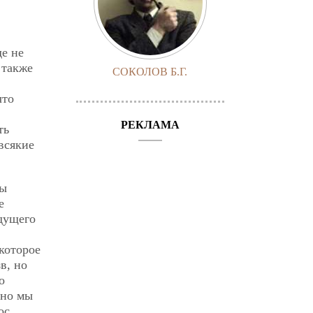
де не
 также
СОКОЛОВ Б.Г.
что
РЕКЛАМА
ть
всякие
ды
е
дущего
 которое
в, но
о
 но мы
ос.