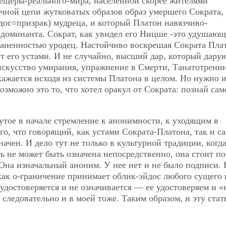
пещеры-реального-мира, населенной скорее жителями
ечной цепи жутковатых образов образ умершего Сократа,
йдос=призрак) мудреца, и который Платон навязчиво-
 доминанта. Сократ, как увидел его Ницше -это удушаю
аненностью уродец. Настойчиво воскрешая Сократа Пла
т его устами. И не случайно, высший дар, который дару
скусство умирания, упражнение в Смерти, Танатотренин
ажается исходя из системы Платона в целом. Но нужно 
озможно это то, что хотел оракул от Сократа: познай сам
утое в начале стремление к анонимности, к уходящим в
го, что говорящий, как устами Сократа-Платона, так и с
ачен. И дело тут не только в культурной традиции, когд
ь не может быть означена непосредственно, она стоит по
Она изначальный аноним. У нее нет и не было подписи. 
 как о-граничение принимает облик-эйдос любого сущего 
 удостоверяется и не означивается — ее удостоверяем и 
 следовательно и в моей тоже. Таким образом, и эту стат