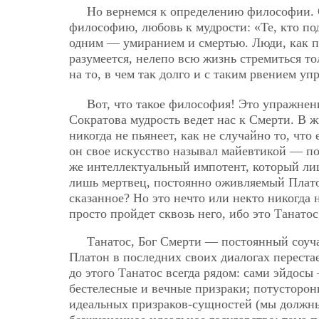
Но вернемся к определению философии. С
философию, любовь к мудрости: «Те, кто по
одним — умиранием и смертью. Люди, как пра
разумеется, нелепо всю жизнь стремиться тол
на то, в чем так долго и с таким рвением у
Вот, что такое философия! Это упражнен
Сократова мудрость ведет нас к Смерти. В 
никогда не пьянеет, как не случайно то, что
он свое искусство называл майевтикой — п
же интеллектуальный импотент, который ли
лишь мертвец, постоянно оживляемый Платон
сказанное? Но это нечто или некто никогда н
просто пройдет сквозь него, ибо это Танатос
Танатос, Бог Смерти — постоянный соуч
Платон в последних своих диалогах перестает
до этого Танатос всегда рядом: сами эйдосы
бестелесные и вечные призраки; потустор
идеальных призраков-сущностей (мы должны 