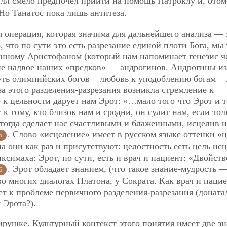
лл смело предпочел прийти на помощь Патроклу и, отом
 Но Танатос пока лишь антитеза.
 операция, которая значима для дальнейшего анализа — 
, что по сути это есть разрезание единой плоти Бога, мы
анному Аристофаном (который нам напоминает генезис ч
ие надвое наших «предков» — андрогинов. Андрогины из
уть олимпийских богов = любовь к уподоблению богам =
за этого разделения-разрезания возникла стремление к
 к цельности дарует нам Эрот: «…мало того что Эрот и 
к тому, кто близок нам и сродни, он сулит нам, если то
 тогда сделает нас счастливыми и блаженными, исцелив и
. Слово «исцеление» имеет в русском языке оттенки «
5
а они как раз и присутствуют: целостность есть цель ис
ксимаха: Эрот, по сути, есть и врач и пациент: «Двойст
. Эрот обладает знанием, (что такое знание-мудрость 
6
во многих диалогах Платона, у Сократа. Как врач и пацие
ет к проблеме первичного разделения-разрезания (доната
 Эрота?).
ирушке. Культурный контекст этого понятия имеет две з