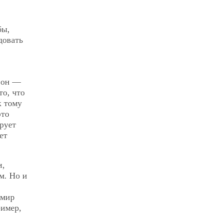
бы,
довать
, он —
то, что
к тому
это
рует
ет
и,
м. Но и
 мир
ример,