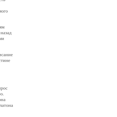
мого
ям
 назад
ми
исание
стине
прос
ю.
она
латона