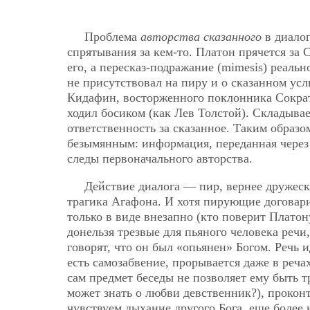
Проблема
авторства сказанного
в диалог
спрятывания за кем-то. Платон прячется за 
его, а пересказ-подражание (mimesis) реаль
не присутствовал на пиру и о сказанном усл
Кидафин, восторженного поклонника Сократа
ходил босиком (как Лев Толстой). Складывает
ответственность за сказанное. Таким образо
безымянным: информация, переданная через 
следы первоначального авторства.
Действие диалога — пир, вернее дружеск
трагика Агафона. И хотя пирующие договари
только в виде внезапно (кто поверит Плато
донельзя трезвые для пьяного человека речи
говорят, что он был «опьянен» Богом. Речь 
есть самозабвение, прорывается даже в реча
сам предмет беседы не позволяет ему быть т
может знать о любви девственник?), проконт
чувствуем дыхание другого Бога, еще более 