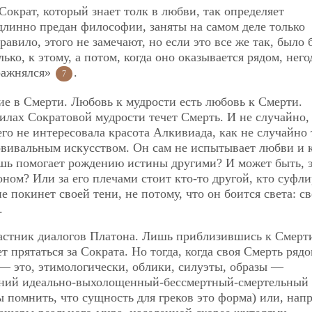
ократ, который знает толк в любви, так определяет
длинно предан философии, заняты на самом деле только
вило, этого не замечают, но если это все же так, было 
ько, к этому, а потом, когда оно оказывается рядом, него
пражнялся»
.
7
ие в Смерти. Любовь к мудрости есть любовь к Смерти.
жилах Сократовой мудрости течет Смерть. И не случайно
 его не интересовала красота Алкивиада, как не случайно 
овивальным искусством. Он сам не испытывает любви и 
шь помогает рождению истины другими? И может быть, 
ом? Или за его плечами стоит кто-то другой, кто суфли
е покинет своей тени, не потому, что он боится света: св
.
астник диалогов Платона. Лишь приблизившись к Смерт
 прятаться за Сократа. Но тогда, когда своя Смерть рядо
 — это, этимологически, облики, силуэты, образы —
онний идеально-выхолощенный-бессмертный-смертельный
помнить, что сущность для греков это форма) или, нап