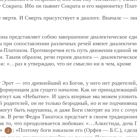
 Сократа. Ибо он пьянит Сократа и его марионетку Плат
 мертв. И Смерть присутствует в диалоге. Вначале — л
тона представляет собою завершенное диалектическое еди
ы при сопоставлении различных речей имеют диалектич
ом-Платоном. Противоречия есть путь движения единой м
и. Таким образом, речи героев диалога — диалектическо
ви: «…раз я утверждаю, что не смыслю ни в чем, кроме
Эрот — это древнейший из Богов, у него нет родителей, 
м формующим для сущего началом. Как не принадлежащий
игнут как «Небытие». И здесь впервые мы можем уловить
й родителей, он не только безродный, но и не подчиняю
могут быть нарушены, и даже Боги смотрят на это с сочу
в. В речи Федра Танатоса предстает в своем традицион
ак то, что преодолевается любовью: «…Алкестида, дочь 
…»
; «Поэтому боги наказали его (Орфея — Б.С.), сдела
2