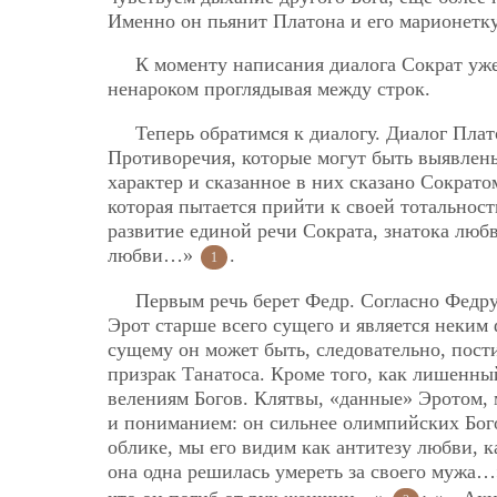
Именно он пьянит Платона и его марионетку
К моменту написания диалога Сократ уже
ненароком проглядывая между строк.
Теперь обратимся к диалогу. Диалог Пла
Противоречия, которые могут быть выявлен
характер и сказанное в них сказано Сократ
которая пытается прийти к своей тотальност
развитие единой речи Сократа, знатока люб
любви…»
.
1
Первым речь берет Федр. Согласно Федру 
Эрот старше всего сущего и является неки
сущему он может быть, следовательно, пост
призрак Танатоса. Кроме того, как лишенны
велениям Богов. Клятвы, «данные» Эротом, 
и пониманием: он сильнее олимпийских Бого
облике, мы его видим как антитезу любви, к
она одна решилась умереть за своего мужа