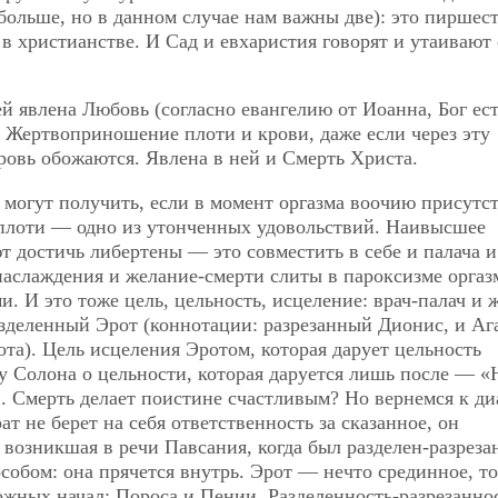
больше, но в данном случае нам важны две): это пиршест
 в христианстве. И Сад и евхаристия говорят и утаивают
й явлена Любовь (согласно евангелию от Иоанна, Бог ес
 Жертвоприношение плоти и крови, даже если через эту
овь обожаются. Явлена в ней и Смерть Христа.
огут получить, если в момент оргазма воочию присутст
плоти — одно из утонченных удовольствий. Наивысшее
т достичь либертены — это совместить в себе и палача и
наслаждения и желание-смерти слиты в пароксизме оргаз
 И это тоже цель, цельность, исцеление: врач-палач и 
разделенный Эрот (коннотации: разрезанный Дионис, и Аг
а). Цель исцеления Эротом, которая дарует цельность
 Солона о цельности, которая даруется лишь после — «
. Смерть делает поистине счастливым? Но вернемся к ди
ат не берет на себя ответственность за сказанное, он
возникшая в речи Павсания, когда был разделен-разреза
обом: она прячется внутрь. Эрот — нечто срединное, то
жных начал: Пороса и Пении. Разделенность-разрезанно