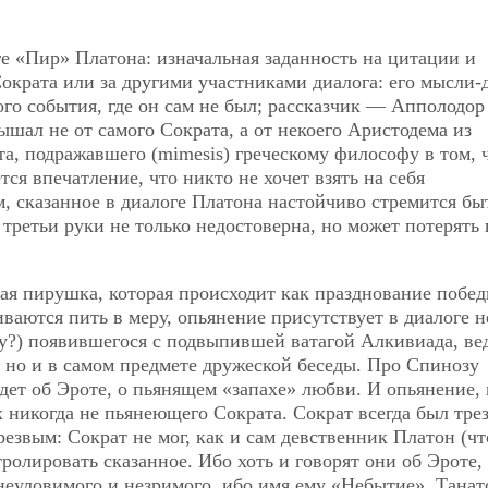
е «Пир» Платона: изначальная заданность на цитации и
Сократа или за другими участниками диалога: его мысли-
ного события, где он сам не был; рассказчик — Апполодор
ышал не от самого Сократа, а от некоего Аристодема из
, подражавшего (mimesis) греческому философу в том, 
ся впечатление, что никто не хочет взять на себя
м, сказанное в диалоге Платона настойчиво стремится бы
третьи руки не только недостоверна, но может потерять 
ая пирушка, которая происходит как празднование побе
ваются пить в меру, опьянение присутствует в диалоге н
ну?) появившегося с подвыпившей ватагой Алкивиада, ве
, но и в самом предмете дружеской беседы. Про Спинозу
идет об Эроте, о пьянящем «запахе» любви. И опьянение,
х никогда не пьянеющего Сократа. Сократ всегда был трез
резвым: Сократ не мог, как и сам девственник Платон (чт
ролировать сказанное. Ибо хоть и говорят они об Эроте,
неуловимого и незримого, ибо имя ему «Небытие», Танат