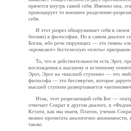
прячется внутрь самой себя. Именно она, эт
провоцирует то внешнее разделение-разрезан
себя.
И этот разрез обнаруживает себя в свое
богами) в философии. Но в самом диалоге с
Богам, ибо речи пирующих — это гимны ол
«кромсают» бестелесную «плоть» призраков-
То, что в действительности есть Эрот, п
восхождения к высшему и истинному поняти
Эрот, Эрот на «высшей ступени» — это люб
философа — это бессмертие, которое дарует
высшей ступени развертывается «антиномичн
Итак, этот разрезающий себя Бог — «пат
отвечает Сократ в другом диалоге, в «Федо
Кстати, как мы знаем, Платон, ученик Сокра
можно прочитать аналогично анонимности, к
также.