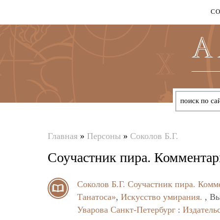
С
Главная
»
Персоны
»
Соколов Б.Г.
Вы
Соучастник пира. Комментар
здесь
Соколов Б.Г.
Соучастник пира. Комм
Танатоса»
,
Искусство умирания.
, Вы
Уварова
Санкт-Петербург
:
Издатель