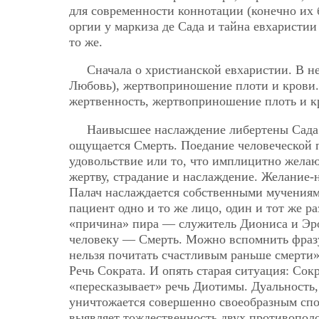
для современности коннотации (конечно их 
оргии у маркиза де Сада и тайна евхаристии
то же.
Сначала о христианской евхаристии. В не
Любовь), жертвоприношение плоти и крови.
жертвенность, жертвоприношение плоть и кр
Наивысшее наслаждение либертены Сада м
ощущается Смерть. Поедание человеческой 
удовольствие или то, что имплицитно желаю
жертву, страдание и наслаждение. Желание-
Палач наслаждается собственными мучениями.
пациент одно и то же лицо, один и тот же 
«причина» пира — служитель Диониса и Эрот
человеку — Смерть. Можно вспомнить фразу
нельзя почитать счастливым раньше смерти»
Речь Сократа. И опять старая ситуация: Сокр
«пересказывает» речь Диотимы. Дуальность, 
уничтожается совершенно своеобразным спос
выявляет тождественность двух противополо