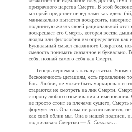
безжизненное идеальное государство; тема 
призрачного царства Смерти. В этой бескон
который предстает перед нами как идеал (э
маниакально пытается воскресить, наверное
подлинную жизнь своей рациональной отстр
воскрешает его Смерть, которая всегда дыши
людям или философия им определяется как и
Буквальный смысл сказанного Сократом, иск
смелость понимать сказанное и буквально. В
себя, познай самого себя как Смерть.
Теперь вернемся к началу статьи. Упомян
бесконечность цитациям, есть проявление то
Бога Любви, не может быть маркирован и озн
стараются не смотреть на лик Смерти. Смерт
сторону любого означивания и именования. 
не просто стоит за плечами сущего, Смерть
формует его. Она сама не расписывается, не
как свой облик мы. Она в нашей подписи, и,
подписываю Смертью —
Б. Соколов
…