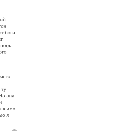
щий
тон
ют боги
г.
иногда
ого
амого
а
 ту
Но она
и
«носим»
ью я