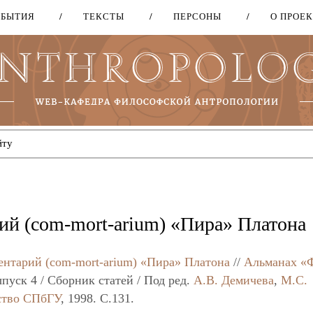
ОБЫТИЯ
ТЕКСТЫ
ПЕРСОНЫ
О ПРОЕ
Перейти
к
основному
содержанию
ий (com-mort-arium) «Пира» Платона
ентарий (com-mort-arium) «Пира» Платона
//
Альманах «
пуск 4 / Сборник статей / Под ред.
А.В. Демичева
,
М.С.
ство СПбГУ
, 1998. C.131.