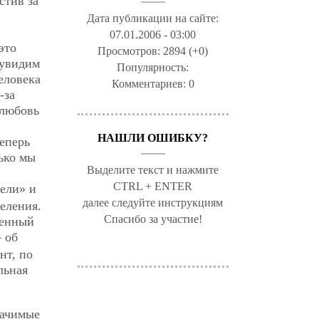
стив за
Дата публикации на сайте:
07.01.2006 - 03:00
это
Просмотров:
2894 (+0)
 увидим
Популярность:
еловека
Комментариев:
0
-за
 любовь
НАШЛИ ОШИБКУ?
теперь
лько мы
Выделите текст и нажмите
CTRL + ENTER
цели» и
далее следуйте инструкциям
целения.
Спасибо за участие!
венный
— об
нт, по
льная
начимые