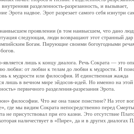
а внутренняя разделенность-разрезанность, и вызывает,
ие Эрота надвое. Эрот разрезает самого себя изнутри са
м наивысшем проявлении (в том наивысшем, что дано люд
итуация следующая, люди возвращают этот странный дар
импийским Богам. Пирующие своими богоугодными реча
богов.
ро-является лишь к концу диалога. Речь Сократа — это оп
ю любви: от любви к телам до любви к мудрости. И пои
овь к мудрости или философия. И единственная жажда
ся лишь в вечном мире эйдосов-идей. Но именно на этой
ость» первичного разделения-разрезания Эрота.
рон» философии. Что же она такое поистине? На этот во
не», где мы видим Сократа непосредственно перед Смерть
та не присутствовал при его казни. Это отсутствие Плат
оторая наличествует в «Пире», да и в других диалогах П