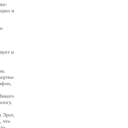
ва-
 одно и
ть
вует и
ма.
жертва-
афон,
Никого
алогу.
н Эрот,
, что
сть