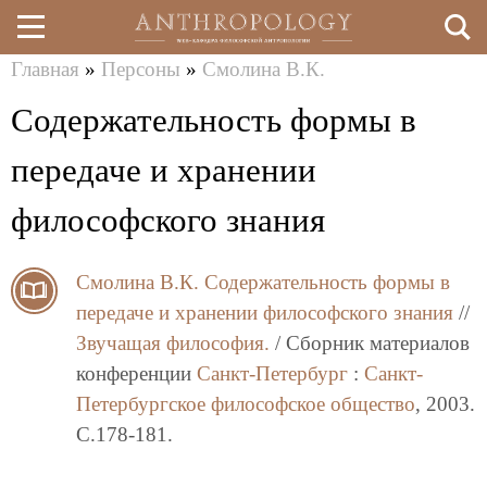
Главная
»
Персоны
»
Смолина В.К.
Перейти
Вы
Содержательность формы в
к
здесь
основному
передаче и хранении
содержанию
философского знания
Смолина В.К.
Содержательность формы в
передаче и хранении философского знания
//
Звучащая философия.
/ Сборник материалов
конференции
Санкт-Петербург
:
Санкт-
Петербургское философское общество
, 2003.
C.178-181.