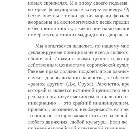
новых скрижалях. И в эпоху своего подъема
которые формулировал к «сверхчеловеку» 
бесчеловечны с точки зрения морали феодал
аморальны на аксиологических весах предше
и беспринципность, с какой они навязывали
померкнуть и «тайны мадридского двора», и
Мы попытаемся выделить по нашему мнен
декларируемые принципы не всегда являются
оболочкой. Иными словами, ценности, кото
действенным ценностями европейской культу
Равные права должны подкрепляться равным
служит для реализации равенства, не обеспе
«равнее других» (Дж. Оруэл). Равенство, 
который и является истинной ценностью евр
реально организует механизм социального и
инкарнацию — это крайний индивидуализм. 
произвол, осознанную необходимость или эк
то понятие, которое может стать из-за свое
любого движения, любой культуры. Если же 
примере европейской культурной традиции, 