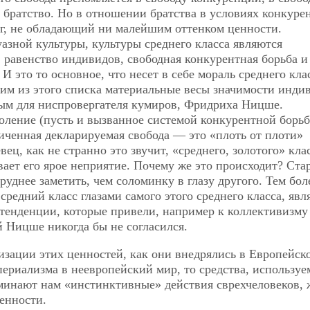
, братство. Но в отношении братства в условиях конкуре
нг, не обладающий ни малейшим оттенком ценности.
зной культуры, культуры среднего класса являются
 равенство индивидов, свободная конкурентная борьба и т
И это то основное, что несет в себе мораль среднего кла
им из этого списка материальные весы значимости индив
ым для ниспровергателя кумиров, Фридриха Ницше.
оление (пусть и вызванное
системой конкурентной борьб
иченная декларируемая свобода — это «плоть от плоти»
, как не странно это звучит, «среднего, золотого» клас
вает его ярое неприятие. Почему же это происходит? Ста
труднее заметить, чем соломинку в глазу другого. Тем бол
редний класс глазами самого этого среднего класса, явля
тенденции, которые привели, например к коллективизму
 Ницше никогда бы не согласился.
изации этих ценностей, как они внедрялись в Европейск
периализма в неевропейский мир, то средства, используе
минают нам «инстинктивные» действия сврехчеловеков, 
енности.