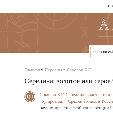
С
Главная
»
Персоны
»
Соколов Б.Г.
Вы
Середина: золотое или серое
здесь
Соколов Б.Г.
Середина: золотое или 
“Symposium”
,
Средний класс в Росси
научно-практической конференции 9-1