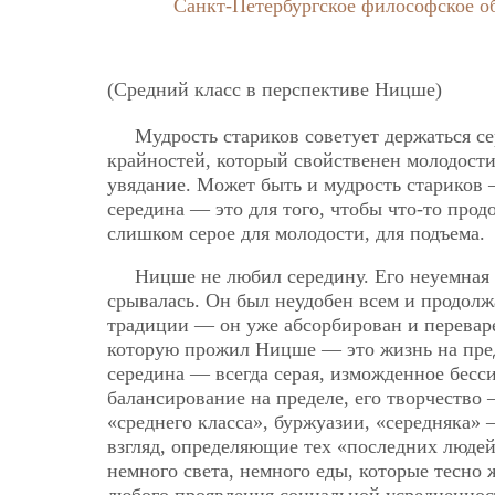
Санкт-Петербургское философское о
(Средний класс в перспективе Ницше)
Мудрость стариков советует держаться се
крайностей, который свойственен молодости.
увядание. Может быть и мудрость стариков
середина — это для того, чтобы что-то прод
слишком серое для молодости, для подъема.
Ницше не любил середину. Его неуемная 
срывалась. Он был неудобен всем и продолж
традиции — он уже абсорбирован и переваре
которую прожил Ницше — это жизнь на преде
середина — всегда серая, изможденное бес
балансирование на пределе, его творчество 
«среднего класса», буржуазии, «середняка»
взгляд, определяющие тех «последних людей
немного света, немного еды, которые тесно 