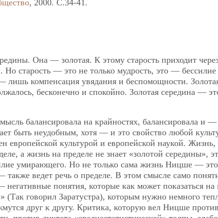
бщество
, 2000. C.34-41.
редины. Она — золотая. К этому старость приходит чере
 Но старость — это не только мудрость, это — бессилие
 —
лишь компенсация увядания и беспомощности. Золота
олжалось, бесконечно и спокойно. Золотая середина — эт
мысль балансировала на крайностях, балансировала и —
ает быть неудобным, хотя — и это свойство любой культ
н европейской культурой и европейской наукой. Жизнь,
ле, а жизнь на пределе не знает «золотой середины», э
силие умирающего. Но не только сама жизнь Ницше — это
— также ведет речь о пределе. В этом смысле само понят
 — негативные понятия, которые как может показаться на
» (Так говорил Заратустра), которым нужно немного тепл
жмутся друг к другу. Критика, которую вел Ницше проти