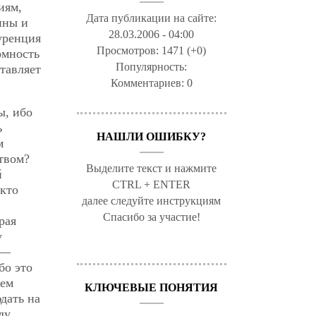
иям,
Дата публикации на сайте:
пны и
28.03.2006 - 04:00
уренция
Просмотров:
1471 (+0)
омность
Популярность:
тавляет
Комментариев:
0
ы, ибо
ь
НАШЛИ ОШИБКУ?
м
твом?
Выделите текст и нажмите
й
CTRL + ENTER
 кто
далее следуйте инструкциям
Спасибо за участие!
рая
у
 —
бо это
нем
КЛЮЧЕВЫЕ ПОНЯТИЯ
дать на
ду