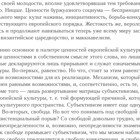
, своей молодости, вполне удовлетворявшая тем требован
Фр. Ницше. Ценности буржуазного социума — беспринци
ьного мира: культ наживы, инициативность, борьба-конк
ствующего европейского порядка. Жестокость же, верол
сь и продолжают навязываться теперь уже всему миру зас
 византийское царедворство, и маккиавелизм.
ию основное в палитре ценностей европейской культур
 ценностями в собственном смысле этого слова, но лиш
рые декларируются лишь прирывают и служат означаемы
ры. Во-первых, равенство. Но что, стоит за этим равенс
и возможностями для их реализации. Механизм, которы
чен равными возможностями, и, соответственно, есть те,
кроме того — лишь развертывание матрицы
субъективизма,
опейской культуры, т. е. той формующей причиной, кото
 культурного пространства. Субъективизм имеет еще одн
Во-вторых, свобода. Но вот что понимать под свободой
зистенциальный порыв? Со свободой довольно трудно, и
й неопределенности и, возможно, неопределимости знаме
к свободе примыкает субъективизм, что мы можем наблю
то свобода преломляется в свободу конкуренции, в свобо