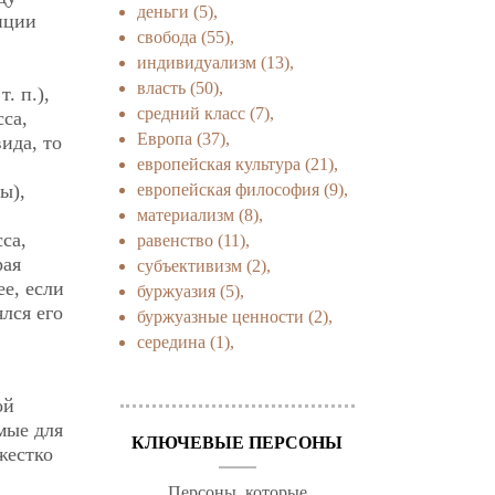
деньги
(5),
нции
свобода
(55),
индивидуализм
(13),
власть
(50),
. п.),
средний класс
(7),
сса,
Европа
(37),
ида, то
европейская культура
(21),
европейская философия
(9),
ы),
материализм
(8),
са,
равенство
(11),
рая
субъективизм
(2),
ее, если
буржуазия
(5),
лся его
буржуазные ценности
(2),
середина
(1),
ой
мые для
КЛЮЧЕВЫЕ ПЕРСОНЫ
жестко
Персоны, которые