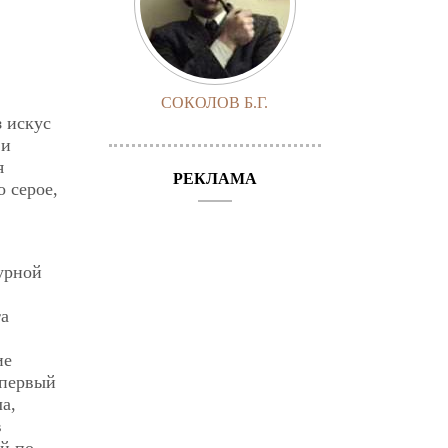
СОКОЛОВ Б.Г.
з искус
 и
я
РЕКЛАМА
о серое,
урной
та
ие
 первый
а,
в