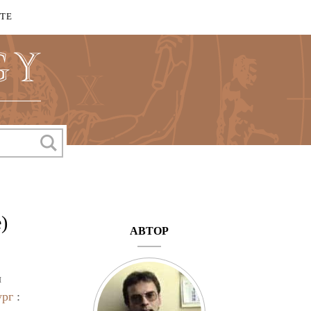
КТЕ
)
АВТОР
ы
ург
: