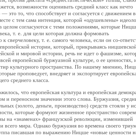
и, против диктата «среднестатистической» толпы, слабо
ажется, возможности оценивать средний класс как нечто
— это то, что способствует и согласуется с движением в
месте с тем сама интенция, которой
«одушевлены» идеоло
 в целом согласуются с теми положениями, которые Ницш
ека, т. е. для цели которая должна формовать
 сверчеловеку, т. е. самого человека, если он со-ответс
е европейской истории, который, прикрываясь ницшевско
йской и мировой истории, речь не идет о фашизме, кото
всей европейской буржуазной культуре, о ее ценностях, 
ентир культурного пространства. По нашему мнению, Ни
оторые проповедует, внедряет и экспортирует европейск
его среднего класса.
ожилось, что европейская культура и европейская демокр
м и переносном значении этого слова. Буржуазия, средн
льных (золото, деньги, производство) средств стояли у и
ности, которые формуют жизненное пространство соврем
ны на «знаменах» французской революции, изменившей
 и всего мира. Однако буржуазия во времена своего три
руппа писавшая по выражению Ницше «новые ценности н