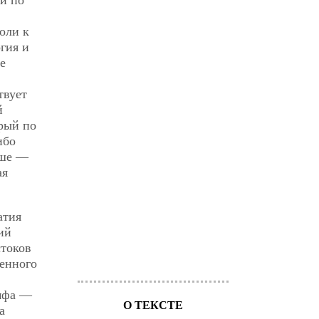
й по
оли к
гия и
е
твует
й
рый по
ибо
цше —
ая
атия
ий
стоков
енного
умфа —
О ТЕКСТЕ
а