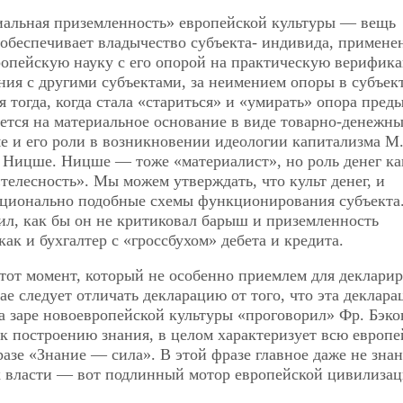
риальная приземленность» европейской культуры — вещь
 обеспечивает владычество субъекта- индивида, примене
опейскую науку с его опорой на практическую верифик
ния с другими субъектами, за неимением опоры в субъек
 тогда, когда стала «стариться» и «умирать» опора пре
ается на материальное основание в виде товарно-денежн
ме и его роли в возникновении идеологии капитализма М.
о Ницше. Ницше — тоже «материалист», но роль денег ка
телесность». Мы можем утверждать, что культ денег, и
ционально подобные схемы функционирования субъекта.
ил, как бы он не критиковал барыш и приземленность
как и бухгалтер с «гроссбухом» дебета и кредита.
 тот момент, который не особенно приемлем для деклари
ае следует отличать декларацию от того, что эта деклара
а заре новоевропейской культуры «проговорил» Фр. Бэко
д к построению знания, в целом характеризует всю европ
разе «Знание — сила». В этой фразе главное даже не зна
я к власти — вот подлинный мотор европейской цивилизац