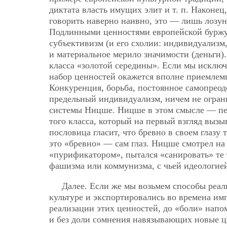
диктата власть имущих элит и т. п. Наконец
говорить наверно наивно, это — лишь лозу
Подлинными ценностями европейской буржуа
субъективизм (и его схолии: индивидуализм,
и материальное мерило значимости (деньги). 
класса «золотой середины». Если мы исключ
набор ценностей окажется вполне приемлем
Конкуренция, борьба, постоянное самопреод
предельный индивидуализм, ничем не огран
системы Ницше. Ницше в этом смысле — певец
того класса, который на первый взгляд вызы
пословица гласит, что бревно в своем глазу 
это «бревно» — сам глаз. Ницше смотрел на с
«пурификатором», пытался «санировать» те 
фашизма или коммунизма, с чьей идеологией
Далее. Если же мы возьмем способы реал
культуре и экспортировались во времена им
реализации этих ценностей, до «боли» напо
и без доли сомнения навязывающих новые ц