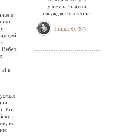
упоминаются или
обсуждаются в тексте.
нная в
ацию.
те
Ницше Ф.
(57)
дыдущей
ых
 Вебер,
к
 И в
руемых
ция
н. Его
ейскую
ние,
но
ии.