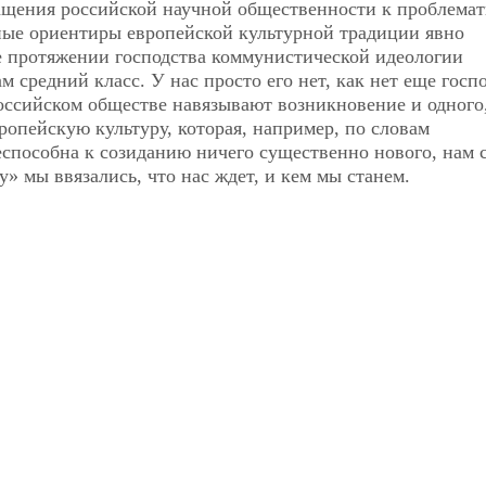
ащения российской научной общественности к проблемат
ные ориентиры европейской культурной традиции явно
е протяжении господства коммунистической идеологии
м средний класс. У нас просто его нет, как нет еще госп
оссийском обществе навязывают возникновение и одного
ропейскую культуру, которая, например, по словам
еспособна к созиданию ничего существенно нового, нам 
у» мы ввязались, что нас ждет, и кем мы станем.