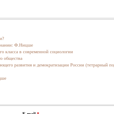
и?
знании: Ф.Ницше
го класса в современной социологии
го общества
ающего развития и демократизации России (тетрарный по
цше
E-mail
*