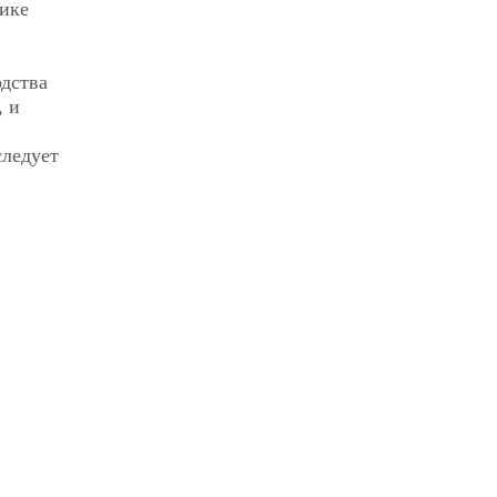
ике
одства
, и
следует