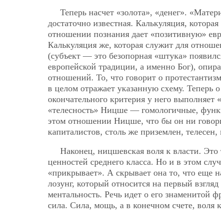
Теперь насчет «золота», «денег». «Мате
достаточно известная. Калькуляция, которая
отношении познания дает «позитивную» евр
Калькуляция же, которая служит
для отноше
(субъект — это безопорная «штука» появился
европейской традиции, а именно Бог), опир
отношений. То, что говорит о протестантиз
в целом отражает указанную схему. Теперь 
окончательного критерия у него выполняет «
«телесность» Ницше — гомологичные, функ
этом отношении Ницше, что бы он ни говор
капиталистов, столь же приземлен, телесен, 
Наконец, ницшевская воля к власти. Это
ценностей среднего класса. Но и в этом случ
«прикрывает». А скрывает она то, что еще н
лозунг, который относится на первый взгля
ментальность. Речь идет о его знаменитой ф
сила. Сила, мощь, а в конечном счете, вол