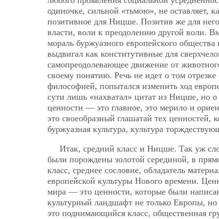
любого проявления социальной усредненност
одиночке, сильной «тьмою», не оставляет, к
позитивное для Ницше. Позитив же для него 
власти, воли к преодолению другой воли. В
мораль буржуазного европейского общества
выдвигал как конститутивные для сверхчелов
самопреодолевающее движение от животного к
своему понятию. Речь не идет о том отрезк
философией, попытался изменить ход европе
сути лишь «нахватал» цитат из Ницше, но о 
ценности — это главное, это мерило и ори
это своеобразный глашатай тех ценностей, к
буржуазная культура, культура торждествующ
Итак, средний класс и Ницше. Так уж сл
были порождены золотой серединой, в прямо
класс, среднее сословие, обладатель материа
европейской культуры Нового времени. Цен
мира — это ценности, которые были написа
культурный ландшафт не только Европы,
но
это поднимающийся класс, общественная г