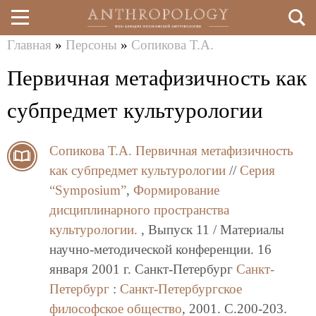
Главная
»
Персоны
»
Сопикова Т.А.
Перейти
Вы
Первичная метафизичность как
к
здесь
основному
субпредмет культурологии
содержанию
Сопикова Т.А.
Первичная метафизичность
как субпредмет культурологии
//
Серия
“Symposium”
,
Формирование
дисциплинарного пространства
культурологии.
, Выпуск 11 / Материалы
научно-методической конференции. 16
января 2001 г. Санкт-Петербург
Санкт-
Петербург
:
Санкт-Петербургское
философское общество
, 2001. C.200-203.