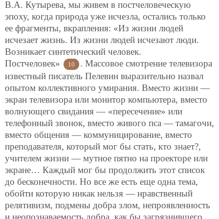
В.А. Кутырева, мы живем в постчеловеческую
эпоху, когда природа уже исчезла, остались только
ее фрагменты, вкрапления: «Из жизни людей
исчезает жизнь. Из жизни людей исчезают люди.
Возникает синтетический человек.
Постчеловек»
. Массовое смотрение телевизора
10
известный писатель Пелевин выразительно назвал
опытом коллективного умирания. Вместо жизни —
экран телевизора или монитор компьютера, вместо
волнующего свидания — «пересечение» или
телефонный звонок, вместо живого пса — тамагочи,
вместо общения — коммуницирование, вместо
преподавателя, который мог бы стать, кто знает?,
учителем жизни — мутное пятно на проекторе или
экране… Каждый мог бы продолжить этот список
до бесконечности. Но все же есть еще одна тема,
обойти которую никак нельзя — нравственный
релятивизм, подмены добра злом, непроявленность
и неопознаваемость добра, как бы загрязнившего,