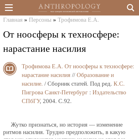
Главная
»
Персоны
»
Трофимова Е.А.
Перейти
Вы
От ноосферы к техносфере:
к
здесь
основному
нарастание насилия
содержанию
Трофимова Е.А.
От ноосферы к техносфере:
нарастание насилия
//
Образование и
насилие.
/ Сборник статей. Под ред.
К.С.
Пигрова
Санкт-Петербург
:
Издательство
СПбГУ
, 2004. C.92.
Жутко признаться, но история — изменение
ритмов насилия. Трудно предположить, в какую