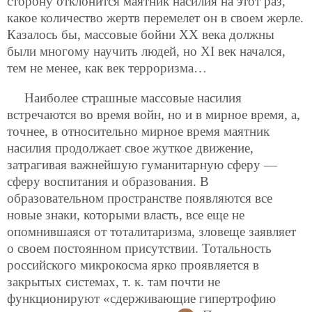
сторону отклонится маятник насилия на этот раз,
какое количество жертв перемелет он в своем жерле.
Казалось бы, массовые бойни XX века должны
были многому научить людей, но XI век начался,
тем не менее, как век терроризма…
Наиболее страшные массовые насилия
встречаются во время войн, но и в мирное время, а,
точнее, в относительно мирное время маятник
насилия продолжает свое жуткое движение,
затрагивая важнейшую гуманитарную сферу —
сферу воспитания и образования. В
образовательном пространстве появляются все
новые знаки, которыми власть, все еще не
опомнившаяся от тоталитаризма, зловеще заявляет
о своем постоянном присутствии. Тотальность
российского микрокосма ярко проявляется в
закрытых системах, т. к. там почти не
функционируют
«сдерживающие гипертрофию