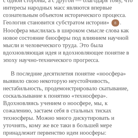
с одной стороны, а с другой — благодаря тому, что
интересы народных масс являются впервые
сознательным объектом исторического процесса.
Геология становится субстратом истории»
.
8
Ноосфера мыслилась в широком смысле слова как
новое состояние биосферы под влиянием научной
мысли и человеческого труда. Это была
вдохновляющая идея и вдохновляющее понятие в
эпоху научно-технического прогресса.
В последние десятилетия понятие «ноосфера»
выявило свою некоторую неустойчивость,
нестабильность, продемонстрировало скатывание,
соскальзывание к понятию «техносфера».
Вдохновляясь учением о ноосфере, мы, к
сожалению, застаем себя в стальных тисках
техносферы. Можно много дискутировать и
уточнять, кому же все таки в большей мере
принадлежит первенство идеи ноосферы: