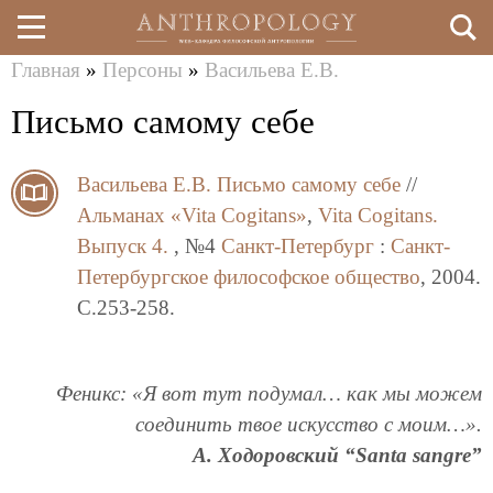
Главная
»
Персоны
»
Васильева Е.В.
Перейти
Вы
Письмо самому себе
к
здесь
основному
Васильева Е.В.
Письмо самому себе
//
содержанию
Альманах «Vita Cogitans»
,
Vita Cogitans.
Выпуск 4.
, №4
Санкт-Петербург
:
Санкт-
Петербургское философское общество
, 2004.
C.253-258.
Феникс: «Я вот тут подумал… как мы можем
соединить твое искусство с моим…».
А. Ходоровский “Santa sangre”