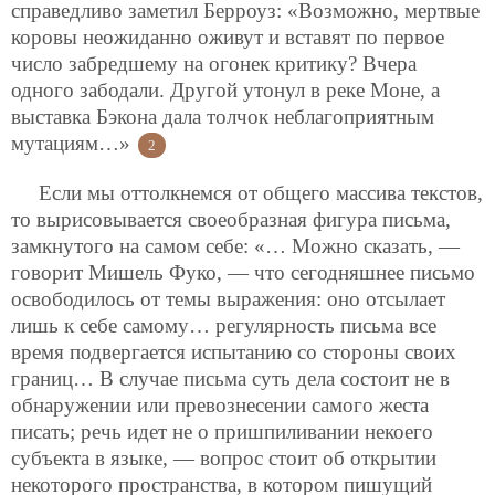
справедливо заметил Берроуз:
«Возможно, мертвые
коровы неожиданно оживут и вставят по первое
число забредшему на огонек критику? Вчера
одного забодали. Другой утонул в реке Моне, а
выставка Бэкона дала толчок неблагоприятным
мутациям…»
2
Если мы оттолкнемся от общего массива текстов,
то вырисовывается своеобразная фигура письма,
замкнутого на самом себе: «… Можно сказать, —
говорит Мишель Фуко, — что сегодняшнее письмо
освободилось от темы выражения: оно отсылает
лишь к себе самому… регулярность письма все
время подвергается испытанию со стороны своих
границ… В случае письма суть дела состоит не в
обнаружении или превознесении самого жеста
писать; речь идет не о пришпиливании некоего
субъекта в языке, — вопрос стоит об открытии
некоторого пространства, в котором пишущий