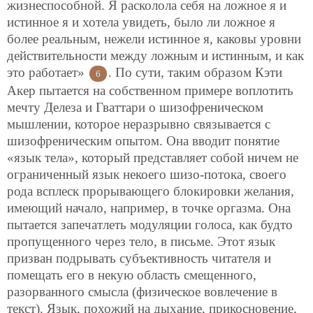
жизнеспособной. Я расколола себя на ложное я и
истинное я и хотела увидеть, было ли ложное я
более реальным, нежели истинное я, каковы уровни
действительности между ложным и истинным, и как
это работает»
. По сути, таким образом Кэти
6
Акер пытается на собственном примере воплотить
мечту Делеза и Гваттари о шизофреническом
мышлении, которое неразрывно связывается с
шизофреническим опытом. Она вводит понятие
«язык тела», который представляет собой ничем не
ограниченный язык некоего шизо-потока, своего
рода всплеск прорывающего блокировки желания,
имеющий начало, например, в точке оргазма. Она
пытается запечатлеть модуляции голоса, как будто
пропущенного через тело, в письме. Этот язык
призван подрывать субъективность читателя и
помещать его в некую область смещенного,
разорванного смысла (физическое вовлечение в
текст). Язык, похожий на дыхание, прикосновение,