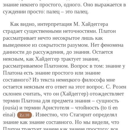
знание некоего простого, одного. Оно выражается в
суждении просто: палец – это палец.
Как видно, интерпретация М. Хайдеггера
страдает существенными неточностями. Платон
рассматривает нечто несокрытое лишь как
выведенное из сокрытости разумом. Нет феномена
данности до рассуждения, до знания. Остается
неясным, как Хайдеггер трактует знание,
рассматриваемое Платоном. Вопрос в том: знание у
Платона есть знание простого или знание
составного? Из текста немецкого философа мне
остается неясным его ответ на этот вопрос. С. Розен
склонен считать, что он (Хайдеггер) отождествляет
термин Платона для предмета знания – сущность
(ousia) и термин Аристотеля – чтойность (to ti en
einai)
. Известно, что Стагирит определял
2
,c.10
знание как знание составного. Но мы видели, что
Платон трактует знание как знание простого; все