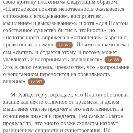
свою критику платонизма следующим образом:
«Платоновски понятая непотаенность оказывается
сопряжена с вглядыванием, восприятием,
мышлением и высказыванием» и хотя «для Платона
собственное существо бытия в чтойности», но
«непотаенность впряжена в «отношение» к зрению,
«релятивна» к нему»
. Иными словами «глаз
1
,c.361
сам «светит» и отдается этому, и потому может
улавливать и воспринимать являющееся»
.
1
,c.355
Это, в свою очередь, чревато тем, что «вопрошание
о непотаенном переносится на правильность
видения»
.
1
,c.357
М. Хайдеггер утверждает, что Платон обосновал
знание как нечто отличное от предмета, и делом
мышления стал не предмет в его непотаенности, а
отношение знания и предмета. Тем самым Платон
проделал то, что много позже схоласты назовут
различением сущности и существования. Но