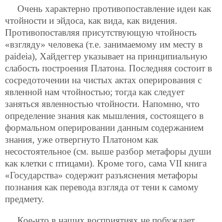
Очень характерно противопоставление идеи как
чтойности и эйдоса, как вида, как видения.
Противопоставляя присутствующую чтойность
«взгляду» человека (т.е. занимаемому им месту в
paideia), Хайдеггер указывает на принципиальную
слабость построения Платона. Последняя состоит в
сосредоточении на чистых актах оперирования с
явленной нам чтойностью; тогда как следует
заняться явленностью чтойности. Напомню, что
определение знания как мышления, состоящего в
формальном оперировании данным содержанием
знания, уже отвергнуто Платоном как
несостоятельное (см. выше разбор метафоры души
как клетки с птицами). Кроме того, сама VII книга
«Государства» содержит разъяснения метафоры
познания как перевода взгляда от тени к самому
предмету.
Кое-что в наших восприятиях не побуждает