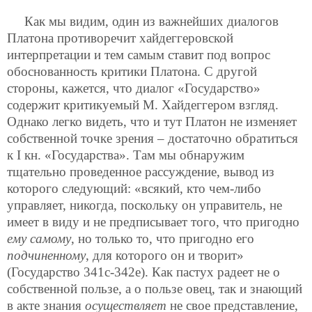
Как мы видим, один из важнейших диалогов
Платона противоречит хайдеггеровской
интерпретации и тем самым ставит под вопрос
обоснованность критики Платона. С другой
стороны, кажется, что диалог «Государство»
содержит критикуемый М. Хайдеггером взгляд.
Однако легко видеть, что и тут Платон не изменяет
собственной точке зрения – достаточно обратиться
к I кн. «Государства». Там мы обнаружим
тщательно проведенное рассуждение, вывод из
которого следующий: «всякий, кто чем-либо
управляет, никогда, поскольку он управитель, не
имеет в виду и не предписывает того, что пригодно
ему самому
, но только то, что пригодно его
подчиненному
, для которого он и творит»
(Государство 341с-342е). Как пастух радеет не о
собственной пользе, а о пользе овец, так и знающий
в акте знания
осуществляет
не свое представление,