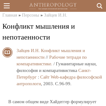
Главная
»
Персоны
»
Зайцев И.Н.
Перейти
Вы
Конфликт мышления и
к
здесь
основному
непотаенности
содержанию
Зайцев И.Н.
Конфликт мышления и
непотаенности
//
Рабочие тетради по
компаративистике.
/ Гуманитарные науки,
философия и компаративистика
Санкт-
Петербург
:
Сайт Web-кафедра философской
антропологи
, 2003. C.96-99.
В самом общем виде Хайдеггер формулирует