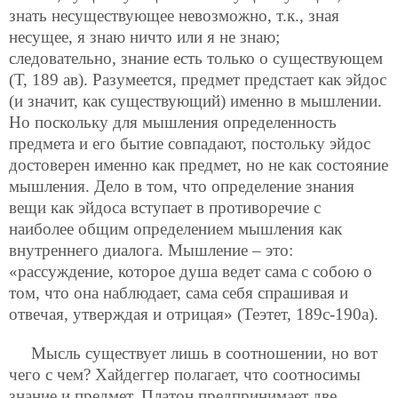
знать несуществующее невозможно, т.к., зная
несущее, я знаю ничто или я не знаю;
следовательно, знание есть только о существующем
(Т, 189 ав). Разумеется, предмет предстает как эйдос
(и значит, как существующий) именно в мышлении.
Но поскольку для мышления определенность
предмета и его бытие совпадают, постольку эйдос
достоверен именно как предмет, но не как состояние
мышления. Дело в том, что определение знания
вещи как эйдоса вступает в противоречие с
наиболее общим определением мышления как
внутреннего диалога. Мышление – это:
«рассуждение, которое душа ведет сама с собою о
том, что она наблюдает, сама себя спрашивая и
отвечая, утверждая и отрицая» (Теэтет, 189с-190а).
Мысль существует лишь в соотношении, но вот
чего с чем? Хайдеггер полагает, что соотносимы
знание и предмет. Платон предпринимает две