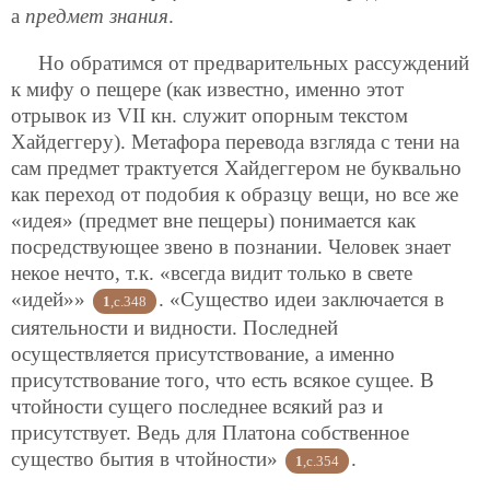
а
предмет знания
.
Но обратимся от предварительных рассуждений
к мифу о пещере (как известно, именно этот
отрывок из VII кн. служит опорным текстом
Хайдеггеру). Метафора перевода взгляда с тени на
сам предмет трактуется Хайдеггером не буквально
как переход от подобия к образцу вещи, но все же
«идея» (предмет вне пещеры) понимается как
посредствующее звено в познании. Человек знает
некое нечто, т.к. «всегда видит только в свете
«идей»»
. «Существо идеи заключается в
1
,c.348
сиятельности и видности. Последней
осуществляется присутствование, а именно
присутствование того, что есть всякое сущее. В
чтойности сущего последнее всякий раз и
присутствует. Ведь для Платона собственное
существо бытия в чтойности»
.
1
,c.354