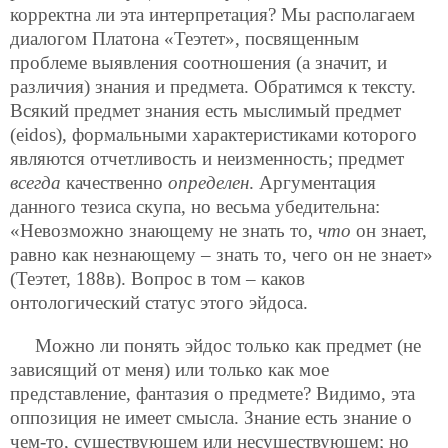
корректна ли эта интерпретация? Мы располагаем
диалогом Платона «Теэтет», посвященным
проблеме выявления соотношения (а значит, и
различия) знания и предмета. Обратимся к тексту.
Всякий предмет знания есть мыслимый предмет
(eidos), формальными характеристиками которого
являются отчетливость и неизменность; предмет
всегда
качественно
определен
. Аргументация
данного тезиса скупа, но весьма убедительна:
«Невозможно знающему не знать то,
что
он знает,
равно как незнающему – знать то, чего он не знает»
(Теэтет, 188в). Вопрос в том – каков
онтологический статус этого эйдоса.
Можно ли понять эйдос только как предмет (не
зависящий от меня) или только как мое
представление, фантазия о предмете? Видимо, эта
оппозиция не имеет смысла. Знание есть знание о
чем-то, существующем или несуществующем; но