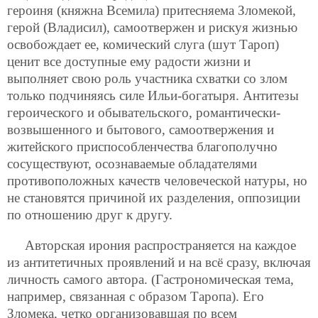
героиня (княжна Всемила) притесняема Зломекой,
герой (Владисил), самоотвержен и рискуя жизнью
освобождает ее, комический слуга (шут Тароп)
ценит все доступные ему радости жизни и
выполняет свою роль участника схватки со злом
только подчиняясь силе Ильи-богатыря. Антитезы
героического и обывательского, романтически-
возвышенного и бытового, самоотвержения и
житейского приспособленчества благополучно
сосуществуют, осознаваемые обладателями
противоположных качеств человеческой натуры, но
не становятся причиной их разделения, оппозиции
по отношению друг к другу.
Авторская ирония распространяется на каждое
из антитетичных проявлений и на всё сразу, включая
личность самого автора. (Гастрономическая тема,
например, связанная с образом Таропа). Его
Зломека, четко организовавшая по всем