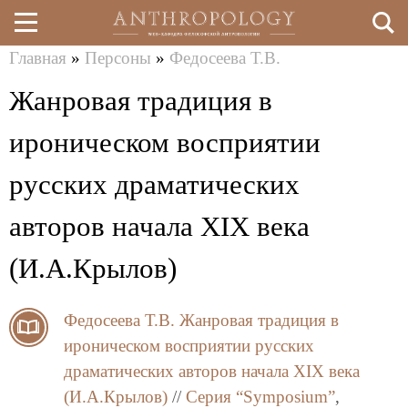
Главная
»
Персоны
»
Федосеева Т.В.
Перейти
Вы
Жанровая традиция в
к
здесь
основному
ироническом восприятии
содержанию
русских драматических
авторов начала XIX века
(И.А.Крылов)
Федосеева Т.В.
Жанровая традиция в
ироническом восприятии русских
драматических авторов начала XIX века
(И.А.Крылов)
//
Серия “Symposium”
,