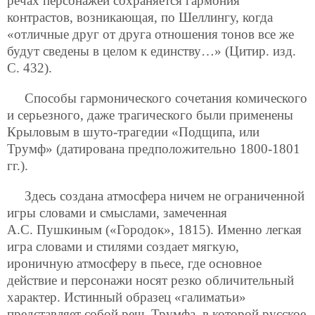
речах персонажей сохраняется гармония
контрастов, возникающая, по Шеллингу, когда
«отличные друг от друга отношения тонов все же
будут сведены в целом к единству…» (Цитир. изд.
С. 432).
Способы гармонического сочетания комического
и серьезного, даже трагического были применены
Крыловым в шуто-трагедии «Подщипа, или
Трумф» (датирована предположительно 1800-1801
гг.).
Здесь создана атмосфера ничем не ограниченной
игры словами и смыслами, замеченная
А.С. Пушкиным («Городок», 1815). Именно легкая
игра словами и стилями создает мягкую,
ироничную атмосферу в пьесе, где основное
действие и персонажи носят резко обличительный
характер. Истинный образец «галиматьи»
представляет собой речь Трумфа, в которой русское