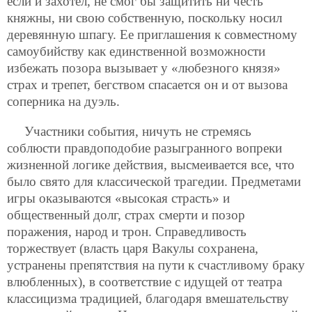
если и захотел, не смог бы защитить ни честь
княжны, ни свою собственную, поскольку носил
деревянную шпагу. Ее приглашения к совместному
самоубийству как единственной возможности
избежать позора вызывает у «любезного князя»
страх и трепет, бегством спасается он и от вызова
соперника на дуэль.
Участники события, ничуть не стремясь
соблюсти правдоподобие разыгранного вопреки
жизненной логике действия, высмеивается все, что
было свято для классической трагедии. Предметами
игры оказываются «высокая страсть» и
общественный долг, страх смерти и позор
поражения, народ и трон. Справедливость
торжествует (власть царя Вакулы сохранена,
устранены препятствия на пути к счастливому браку
влюбленных), в соответствие с идущей от театра
классицизма традицией, благодаря вмешательству