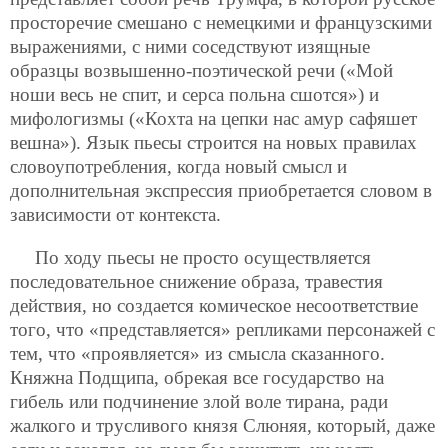
просторечие смешано с немецкими и французскими
выражениями, с ними соседствуют изящные
образцы возвышенно-поэтической речи («Мой
ноши весь не спит, и серса польна сшотся») и
мифологизмы («Кохта на цепки нас амур сафяшет
вешна»). Язык пьесы строится на новых правилах
словоупотребления, когда новый смысл и
дополнительная экспрессия приобретается словом в
зависимости от контекста.
По ходу пьесы не просто осуществляется
последовательное снижение образа, травестия
действия, но создается комическое несоответствие
того, что «представляется» репликами персонажей с
тем, что «проявляется» из смысла сказанного.
Княжна Подщипа, обрекая все государство на
гибель или подчинение злой воле тирана, ради
жалкого и трусливого князя Слюняя, который, даже