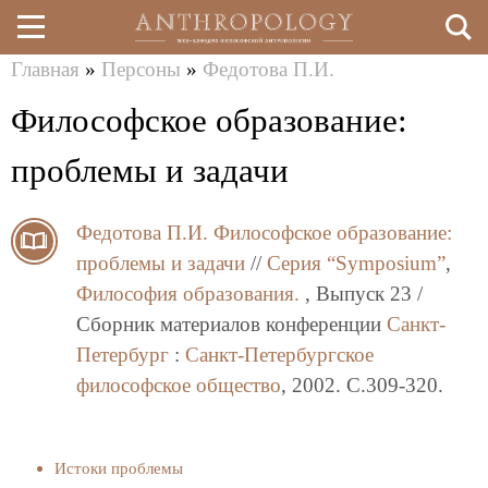
Главная
»
Персоны
»
Федотова П.И.
Перейти
Вы
Философское образование:
к
здесь
основному
проблемы и задачи
содержанию
Федотова П.И.
Философское образование:
проблемы и задачи
//
Серия “Symposium”
,
Философия образования.
, Выпуск 23 /
Сборник материалов конференции
Санкт-
Петербург
:
Санкт-Петербургское
философское общество
, 2002. C.309-320.
Истоки проблемы