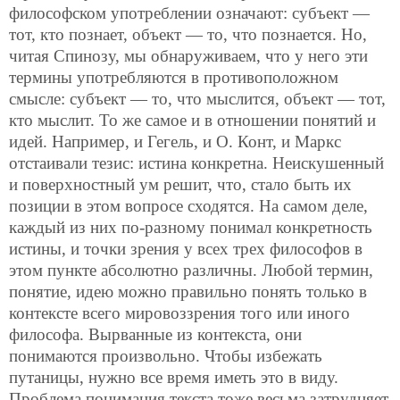
философском употреблении означают: субъект —
тот, кто познает, объект — то, что познается. Но,
читая Спинозу, мы обнаруживаем, что у него эти
термины употребляются в противоположном
смысле: субъект — то, что мыслится, объект — тот,
кто мыслит. То же самое и в отношении понятий и
идей. Например, и Гегель, и О. Конт, и Маркс
отстаивали тезис: истина конкретна. Неискушенный
и поверхностный ум решит, что, стало быть их
позиции в этом вопросе сходятся. На самом деле,
каждый из них по-разному понимал конкретность
истины, и точки зрения у всех трех философов в
этом пункте абсолютно различны. Любой термин,
понятие, идею можно правильно понять только в
контексте всего мировоззрения того или иного
философа. Вырванные из контекста, они
понимаются произвольно.
Чтобы избежать
путаницы, нужно все время иметь это в виду.
Проблема понимания текста тоже весьма затрудняет