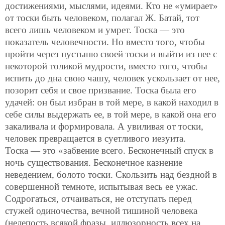
достижениями, мыслями, идеями. Кто не «умирает»
от тоски быть человеком, полагал Ж. Батай, тот
всего лишь человеком и умрет. Тоска — это
показатель человечности. Но вместо того, чтобы
пройти через пустыню своей тоски и выйти из нее с
некоторой толикой мудрости, вместо того, чтобы
испить до дна свою чашу, человек ускользает от нее,
позорит себя и свое призвание. Тоска была его
удачей: он был избран в той мере, в какой находил в
себе силы выдержать ее, в той мере, в какой она его
закаливала и формировала. А увиливая от тоски,
человек превращается в суетливого иезуита.
Тоска — это «забвение всего. Бесконечный спуск в
ночь существования. Бесконечное казнение
неведением, болото тоски. Скользить над бездной в
совершенной темноте, испытывая весь ее ужас.
Содрогаться, отчаиваться, не отступать перед
стужей одиночества, вечной тишиной человека
(нелепость всякой фразы, иллюзорность всех на