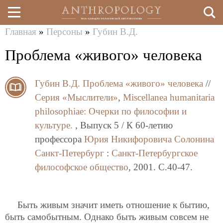
Главная
»
Персоны
»
Губин В.Д.
Перейти
Вы
Проблема «живого» человека
к
здесь
основному
Губин В.Д.
Проблема «живого» человека
//
содержанию
Серия «Мыслители»
,
Miscellanea humanitaria
philosоphiae: Очерки по философии и
культуре.
, Выпуск 5 / К 60-летию
профессора
Юрия Никифоровича Солонина
Санкт-Петербург
:
Санкт-Петербургское
философское общество
, 2001. C.40-47.
Быть живым значит иметь отношение к бытию,
быть самобытным. Однако быть живым совсем не