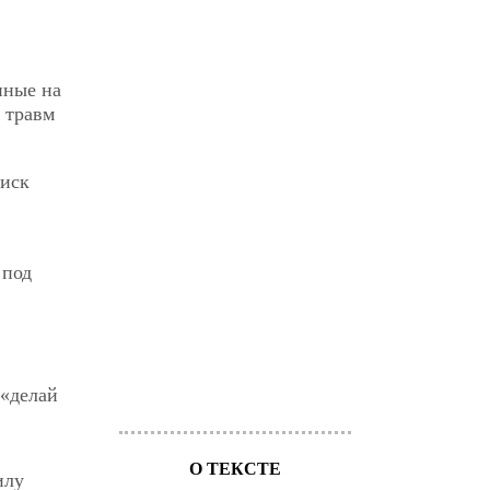
нные на
 травм
риск
 под
 «делай
О ТЕКСТЕ
илу