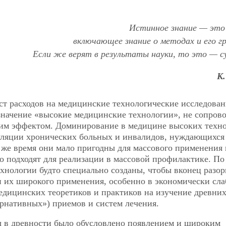
Истинное знание — это 
включающее знание о методах и его гр
Если же верят в результаты науки, то это — су
К.
ст расходов на медицинские технологические исследован
значение «высокие медицинские технологии», не сопров
им эффектом. Доминирование в медицине высоких техн
пуляции хронических больных и инвалидов, нуждающихся
же время они мало пригодны для массового применения 
о подходят для реализации в массовой профилактике. По
хнологии будто специально созданы, чтобы вконец разор
 их широкого применения, особенно в экономически сл
едицинских теоретиков и практиков на изучение древних
рнативных») приемов и систем лечения.
 в древности было обусловлено появлением и широким