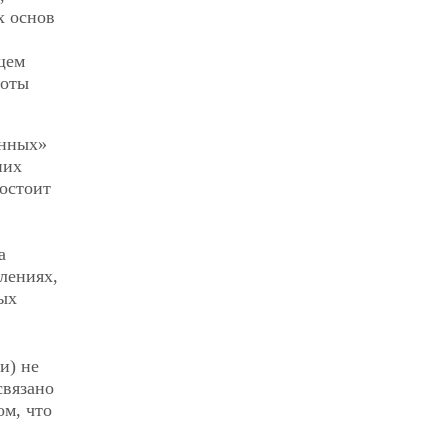
х основ
щем
тоты
онных»
них
остоит
а
лениях,
ых
и) не
связано
ом, что