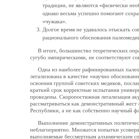
традиции, не являются «физически нео
однако весьма успешно помогают сохр
«чужака».
Долгое время не удавалось отыскать
рационального обоснования палеомеди
В итоге, большинство теоретических опр
сугубо эмпирическими, не соответствуют с
Одна из наиболее рафинированных пале
легализована в качестве «научно обоснованно
освоения группой советских медиков, посла
краткий срок корректные испытания универс
проведены. Скоропостижная легализация ак
рассматриваться как демонстративный жест
Республики, а не как собственно научный фа
Выполнение демонстративных политическ
неблагоприятно. Множатся попытки усовер
выполняемые бессмертным алхимическим спо