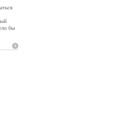
аться
ный
ело бы