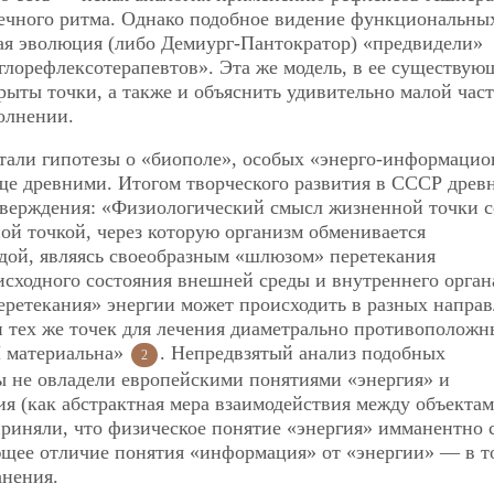
дечного ритма. Однако подобное видение функциональны
кая эволюция (либо Демиург-Пантократор) «предвидели»
лорефлексотерапевтов». Эта же модель, в ее существую
крыты точки, а также и объяснить удивительно малой час
олнении.
тали гипотезы о «биополе», особых «энерго-информаци
ще древними. Итогом творческого развития в СССР древ
верждения: «Физиологический смысл жизненной точки с
ной точкой, через которую организм обменивается
дой, являясь своеобразным «шлюзом» перетекания
 исходного состояния внешней среды и внутреннего орган
еретекания» энергии может происходить в разных направ
и тех же точек для лечения диаметрально противоположн
И материальна»
. Непредвзятый анализ подобных
2
ы не овладели европейскими понятиями «энергия» и
я (как абстрактная мера взаимодействия между объектам
риняли, что физическое понятие «энергия» имманентно 
ющее отличие понятия «информация» от «энергии» — в т
анения.