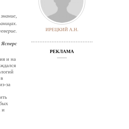
знание,
аницах.
ИРЕЦКИЙ А.Н.
еверие.
 Ясперс
РЕКЛАМА
ия и на
ождался
ологий
 в
из-за
ить
абых
 и