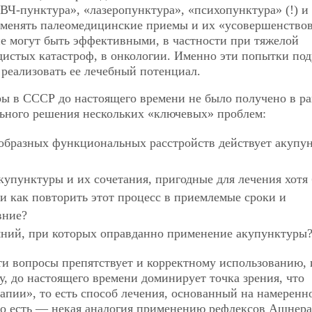
Ч-пунктура», «лазеропунктура», «психопунктура» (!) и
именять палеомедицинские приемы и их «усовершенство
не могут быть эффективными, в частности при тяжелой
удистых катастроф, в онкологии. Именно эти попытки по
реализовать ее лечебный потенциал.
уры в СССР до настоящего времени не было получено в р
льного решения нескольких «ключевых» проблем:
ообразных функциональных расстройств действует акупу
купунктуры и их сочетания, пригодные для лечения хотя
и как повторить этот процесс в приемлемые сроки и
вние?
яний, при которых оправданно применение акупунктуры
ти вопросы препятствует и корректному использованию, 
, до настоящего времени доминирует точка зрения, что
апии», то есть способ лечения, основанный на намеренн
о есть — некая аналогия применению рефлексов Ашнера