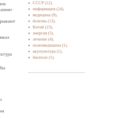
СССР
(12),
 им
информация
(24),
вания»
медицина
(9),
дрывают
болезнь
(13),
Китай
(23),
энергия
(5),
амках
лечение
(4),
палеомедицина
(1),
акупунктура
(1),
нктура
биополе
(1),
 бы
?
и
ом
,