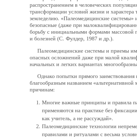
распространением в человеческих популяция
трансформации условий жизни и характера т
земледелию. «Палеомедицинские системы» и
безопасные (даже при малоквалифицирован
борьбу с инициальными формами массовой п
и болезней (С. Фулдер, 1987 и др.).
Палеомедицинские системы и приемы име
опасных осложнений даже при малой квалиф
начальных и легких вариантах многообразны
Однако попытки прямого заимствования 
благообразным названием «альтернативной 
причинам:
Многие важные принципы и правила п
применяются на практике без фиксации
как учитель, а не рассуждай».
Палеомедицинские технологии непрем
правилами и ритуалами с весьма услов