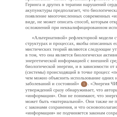
Геринга и других в терапии нарушений сер
акупунктуры предполагает, что биологичес
появление многочисленных современных «иг
виде, не может описать способ, которым от
осложнений при неквалифицированном исп
«Альтернативой» рефлекторной модели с
структурах и процессах, якобы описанных е
мистических теорий являются следующие ут
в том, что она является биологически актив
энергетической информацией с внешней сре
биологической энергии, и в зависимости от
(системы) происходящий в точке процесс «п
чем можно объяснить использование одних 
заболеваний и состояний»
. «Энергия Ч
1
утверждений сразу обнаруживает, что автор
«информация». Они не понимают, что энерги
может быть «материальной». Они также не п
с законами сохранения, и что основополага
«информация» не подчиняется законам сохр