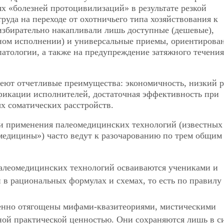
х «болезней протоцивилизаций» в результате резкой
руда на переходе от охотничьего типа хозяйствования к
збирательно накапливали лишь доступные (дешевые),
ном исполнении) и универсальные приемы, ориентирова
атологии, а также на предупреждение затяжного течения
ют отчетливые преимущества: экономичность, низкий 
икации исполнителей, достаточная эффективность при
х соматических расстройств.
и применения палеомедицинских технологий (известных
медицины») часто ведут к разочарованию по трем общим
алеомедицинских технологий осваиваются учениками и
 в рациональных формулах и схемах, то есть по правилу
енно отягощены мифами-квазитеориями, мистическими
ной практической ценностью. Они сохраняются лишь в с