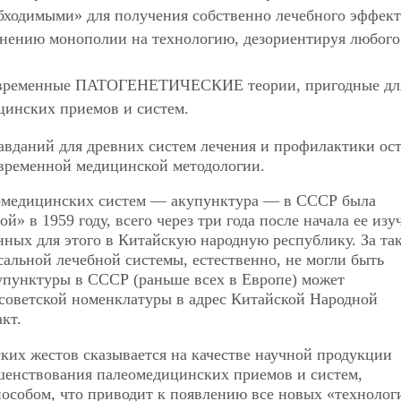
бходимыми» для получения собственно лечебного эффект
анению монополии на технологию, дезориентируя любого
 современные ПАТОГЕНЕТИЧЕСКИЕ теории, пригодные дл
цинских приемов и систем.
авданий для древних систем лечения и профилактики ос
овременной медицинской методологии.
омедицинских систем — акупунктура — в СССР была
й» в 1959 году, всего через три года после начала ее изу
нных для этого в Китайскую народную республику. За та
альной лечебной системы, естественно, не могли быть
упунктуры в СССР (раньше всех в Европе) может
 советской номенклатуры в адрес Китайской Народной
кт.
их жестов сказывается на качестве научной продукции
шенствования палеомедицинских приемов и систем,
собом, что приводит к появлению все новых «технолог