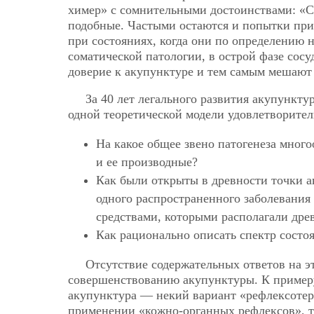
химер» с сомнительными достоинствами: «СВ
подобные. Частыми остаются и попытки пр
при состояниях, когда они по определению 
соматической патологии, в острой фазе сос
доверие к акупунктуре и тем самым мешают 
За 40 лет легального развития акупункт
одной теоретической модели удовлетворите
На какое общее звено патогенеза мног
и ее производные?
Как были открыты в древности точки а
одного распространенного заболевания 
средствами, которыми располагали дре
Как рационально описать спектр состо
Отсутствие содержательных ответов на э
совершенствованию акупунктуры. К примеру
акупунктура — некий вариант «рефлексотер
применении «кожно-органных рефлексов», т