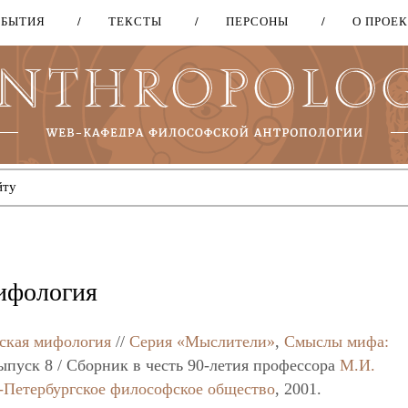
ОБЫТИЯ
ТЕКСТЫ
ПЕРСОНЫ
О ПРОЕ
Перейти
к
основному
содержанию
ифология
ская мифология
//
Серия «Мыслители»
,
Смыслы мифа:
ыпуск 8 / Сборник в честь 90-летия профессора
М.И.
-Петербургское философское общество
, 2001.