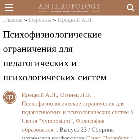
Главная
»
Персоны
»
Ирецкий А.Н.
Перейти
Вы
Психофизиологические
к
здесь
основному
ограничения для
содержанию
педагогических и
психологических систем
Ирецкий А.Н.
,
Огинец Л.В.
Психофизиологические ограничения для
педагогических и психологических систем
//
Серия “Symposium”
,
Философия
образования.
, Выпуск 23 / Сборник
материалов конференции
Санкт-Петербург
: