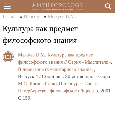
Главная
»
Персоны
»
Межуев В.М.
Перейти
Вы
Культура как предмет
к
здесь
основному
философского знания
содержанию
Межуев В.М.
Культура как предмет
философского знания
//
Серия «Мыслители»
,
В диапазоне гуманитарного знания.
,
Выпуск 4 / Сборник к 80-летию профессора
М.С. Кагана
Санкт-Петербург
:
Санкт-
Петербургское философское общество
, 2001.
C.150.