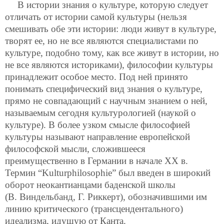
В истории знания о культуре, которую следует
отличать от истории самой культуры (нельзя
смешивать обе эти истории: люди живут в культуре,
творят ее, но не все являются специалистами по
культуре, подобно тому, как все живут в истории, но
не все являются историками), философии культуры
принадлежит особое место. Под ней принято
понимать специфический вид знания о культуре,
прямо не совпадающий с научным знанием о ней,
называемым сегодня культурологией (наукой о
культуре). В более узком смысле философией
культуры называют направление европейской
философской мысли, сложившееся
преимущественно в Германии в начале ХХ в.
Термин “Kulturphilosophie” был введен в широкий
оборот неокантианцами баденской школы
(В. Виндельбанд, Г. Риккерт), обозначившими им
линию критического (трансцендентального)
идеализма, идущую от Канта.