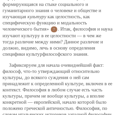
формирующаяся на стыке социального и
гуманитарного знания о человеке и обществе и
изучающая
культуру
как целостность, как
специфическую функцию и модальность
человеческого бытия»
. Итак, философия и наука
7
изучают культуру в ее целостности — в чем же
тогда различие между ними? Данное различие и
должно, видимо, лечь в основу определения
специфики культурфилософского знания.
Зафиксируем для начала очевиднейший факт:
философ, что-то утверждающий относительно
культуры, до всякого суждения о ней сам
принадлежит к определенной культуре, включен в ее
контекст. Философия в любом случае есть часть
культуры, причем не вообще культуры, а вполне
конкретной — европейской, начало которой было
положено греческой античностью. Философия, по
словам итальянских историков западной философии