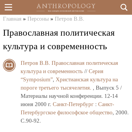
Главная
»
Персоны
»
Петров В.В.
Перейти
Вы
Православная политическая
к
здесь
основному
культура и современность
содержанию
Петров В.В.
Православная политическая
культура и современность
//
Серия
“Symposium”
,
Христианская культура на
пороге третьего тысячелетия.
, Выпуск 5 /
Материалы научной конференции. 12-14
июня 2000 г.
Санкт-Петербург
:
Санкт-
Петербургское философское общество
, 2000.
C.90-92.