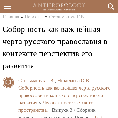
Главная
»
Персоны
»
Стельмашук Г.В.
Перейти
Вы
Соборность как важнейшая
к
здесь
основному
черта русского православия в
содержанию
контексте перспектив его
развития
Стельмашук Г.В.
,
Николаева О.В.
Соборность как важнейшая черта русского
православия в контексте перспектив его
развития
//
Человек постсоветского
пространства.
, Выпуск 3 / Сборник
материалов конференции. Под ред.
В.В.