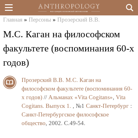
Главная
»
Персоны
»
Прозерский В.В.
Перейти
Вы
М.С. Каган на философском
к
здесь
основному
факультете (воспоминания 60-х
содержанию
годов)
Прозерский В.В.
М.С. Каган на
философском факультете (воспоминания 60-
х годов)
//
Альманах «Vita Cogitans»
,
Vita
Cogitans. Выпуск 1.
, №1
Санкт-Петербург
:
Санкт-Петербургское философское
общество
, 2002. C.49-54.