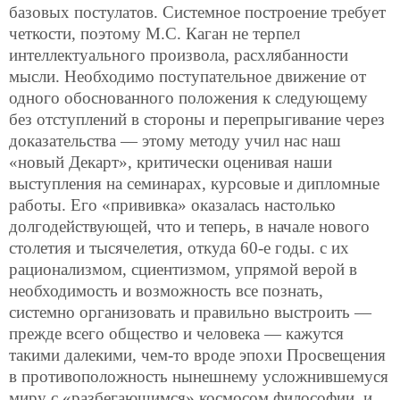
базовых постулатов. Системное построение требует
четкости, поэтому М.С. Каган не терпел
интеллектуального произвола, расхлябанности
мысли. Необходимо поступательное движение от
одного обоснованного положения к следующему
без отступлений в стороны и перепрыгивание через
доказательства — этому методу учил нас наш
«новый Декарт», критически оценивая наши
выступления на семинарах, курсовые и дипломные
работы. Его «прививка» оказалась настолько
долгодействующей, что и теперь, в начале нового
столетия и тысячелетия, откуда 60-е годы. с их
рационализмом, сциентизмом, упрямой верой в
необходимость и возможность все познать,
системно организовать и правильно выстроить —
прежде всего общество и человека — кажутся
такими далекими, чем-то вроде эпохи Просвещения
в противоположность нынешнему усложнившемуся
миру с «разбегающимся» космосом философии, и