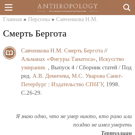
Главная
»
Персоны
»
Савченкова Н.М.
Перейти
Вы
Смерть Бергота
к
здесь
основному
Савченкова Н.М.
Смерть Бергота
//
содержанию
Альманах «Фигуры Танатоса»
,
Искусство
умирания.
, Выпуск 4 / Сборник статей / Под
ред.
А.В. Демичева
,
М.С. Уварова
Санкт-
Петербург
:
Издательство СПбГУ
, 1998.
C.26-29.
Я знаю одно, что не умер никто, кто рано или
поздно не имел умереть
Тертуллиан