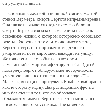
он рухнул на диван.
Стоящая в жесткой причинной связи с желтой
стеной Вермеера, смерть Бергота непреднамеренна.
Она также не является следствием его болезни.
Смерть Бергота связана с изменением насквозь
освоенной жизни, о котором осторожно сообщают
газеты. Это узнав о том, что оно имеет место,
Бергот отступает от привычек медленного
умирания и, поев картошки, выходит на улицу.
Желтая стена — то событие, в котором
изменившийся мир манифестирует себя. Идя ей
навстречу, Бергот обнаруживает доверчивость,
уместную лишь в отношении к природе. (Так
Марсель, выходя на прогулку в Комбре, выбирает в
какую сторону идти). Два равноценных фронта —
мир без стены и тот, что ею обозначен —
сближаются, имея в Берготе качество мгновенно
преломляющего хрусталика. Впечатление,