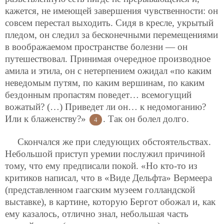
кажется, не имеющей завершения чувственности: он
совсем перестал выходить. Сидя в кресле, укрытый
пледом, он следил за бесконечными перемещениями
в воображаемом пространстве болезни — он
путешествовал. Принимая очередное производное
амила и этила, он с нетерпением ожидал «по каким
неведомым путям, по каким вершинам, по каким
бездонным пропастям поведет… всемогущий
вожатый? (…) Приведет ли он… к недомоганию?
Или к блаженству?»
. Так он болел долго.
4
Скончался же при следующих обстоятельствах.
Небольшой приступ уремии послужил причиной
тому, что ему предписали покой. «Но кто-то из
критиков написал, что в «Виде Дельфта» Вермеера
(представленном гаагским музеем голландской
выставке), в картине, которую Бергот обожал и, как
ему казалось, отлично знал, небольшая часть