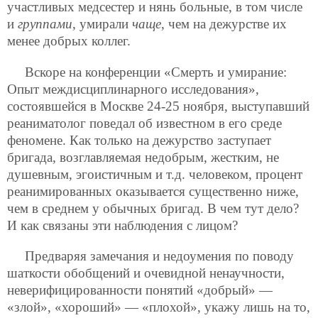
участливых медсестер и нянь больные, в том числе
и
группами
, умирали
чаще
, чем на дежурстве их
менее добрых коллег.
Вскоре на конференции «Смерть и умирание:
Опыт междисциплинарного исследования»,
состоявшейся в Москве 24-25 ноября, выступавший
реаниматолог поведал об известном в его среде
феномене. Как только на дежурство заступает
бригада, возглавляемая недобрым, жестким, не
душевным, эгоистичным и т.д. человеком, процент
реанимированных оказывается существенно ниже,
чем в среднем у обычных бригад. В чем тут дело?
И как связаны эти наблюдения с лицом?
Предваряя замечания и недоумения по поводу
шаткости обобщений и очевидной ненаучности,
неверифицированности понятий «добрый» —
«злой», «хороший» — «плохой», укажу лишь на то,