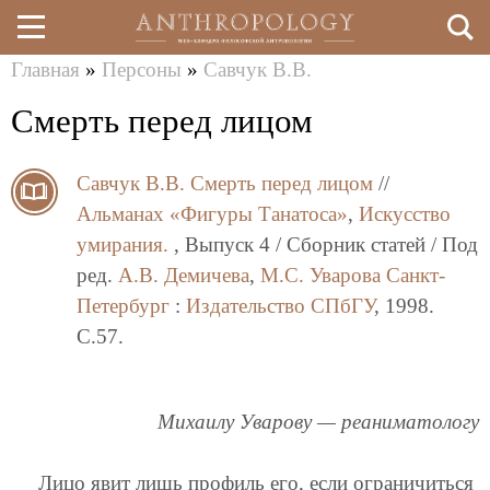
Главная
»
Персоны
»
Савчук В.В.
Перейти
Вы
Смерть перед лицом
к
здесь
основному
Савчук В.В.
Смерть перед лицом
//
содержанию
Альманах «Фигуры Танатоса»
,
Искусство
умирания.
, Выпуск 4 / Сборник статей / Под
ред.
А.В. Демичева
,
М.С. Уварова
Санкт-
Петербург
:
Издательство СПбГУ
, 1998.
C.57.
Михаилу Уварову — реаниматологу
Лицо явит лишь профиль его, если ограничиться