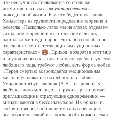
что ненаучность сталкивается со столь же
интуитивно ясным
словоупотреблением
в
повседневной жизни. К месту будут и указания
Хайдеггера на трудности определения творения и
ремесла: «Насколько легко мы на словах отделяем
созидание творений и изготовление изделий,
настолько же трудно проследить оба способа про-
изведения в соответствующих им сущностных
характеристиках»
. Приход (возврат) в этот мир
2
или уход из него как ничто другое требуют участия
любящего лица, требуют любви, есть форма любви.
«Перед смертью возрождается эмоциональная
жизнь и усиливается потребность в любви.
Умирание требует любви» (А.В. Гнездилов). Как
любящее лицо матери, так и руки ее раскинутые:
приглашающие и страхующие одновременно, —
впечатываются в бессознательное. Их образы и,
соответственно, состояния им сопутствующие,
реализуются всякий раз, когда необходимо сделать