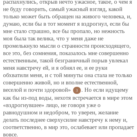
распахнулись, открыв нечто ужасное, такое, о чем я
не буду говорить, самый ужасный взгляд, какой
только может быть обращен на живого человека, и,
думаю, если бы в тот момент я вздрогнул, если бы
мне стало страшно, все бы пропало, но нежность
моя была так велика, что у меня даже не
промелькнуло мысли о странности происходящего,
все это, без сомнения, показалось мне совершенно
естественным, такой безграничный порыв увлекал
меня навстречу ей, и я обнял ее, и ее руки
обхватили меня, и с той минуты она стала не только
совершенно живой, но и вполне естественной,
веселой и почти здоровой»
. Но если идущему
3
как бы из-под воды, нехотя встречается в мире этом
«вздрогнувшее» лицо, не говоря уже о
равнодушном и недобром, то уверен, желание
делать последнее сверхусилие навстречу к нему и,
соответственно, в мир это, ослабевает или пропадает
вовсе.