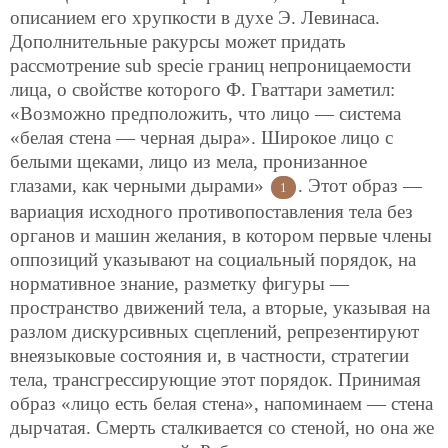
описанием его хрупкости в духе Э. Левинаса.
Дополнительные ракурсы может придать
рассмотрение sub specie границ непроницаемости
лица, о свойстве которого Ф. Гваттари заметил:
«Возможно предположить, что лицо — система
«белая стена — черная дыра». Широкое лицо с
белыми щеками, лицо из мела, пронизанное
глазами, как черными дырами»
. Этот образ —
1
вариация исходного противопоставления тела без
органов и машин желания, в котором первые члены
оппозиций указывают на социальный порядок, на
нормативное знание, разметку фигуры —
пространство движений тела, а вторые, указывая на
разлом дискурсивных сцеплений, репрезентируют
внеязыковые состояния и, в частности, стратегии
тела, трансгрессирующие этот порядок. Принимая
образ «лицо есть белая стена», напоминаем — стена
дырчатая. Смерть сталкивается со стеной, но она же