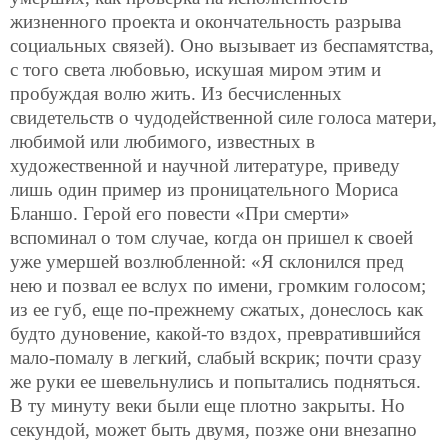
жизненного проекта и окончательность разрыва
социальных связей). Оно вызывает из беспамятства,
с того света любовью, искушая миром этим и
пробуждая волю жить. Из бесчисленных
свидетельств о чудодейственной силе голоса матери,
любимой или любимого, известных в
художественной и научной литературе, приведу
лишь один пример из проницательного Мориса
Бланшо. Герой его повести «При смерти»
вспоминал о том случае, когда он пришел к своей
уже умершей возлюбленной: «Я склонился пред
нею и позвал ее вслух по имени, громким голосом;
из ее губ, еще по-прежнему сжатых, донеслось как
будто дуновение, какой-то вздох, превратившийся
мало-помалу в легкий, слабый вскрик; почти сразу
же руки ее шевельнулись и попытались подняться.
В ту минуту веки были еще плотно закрыты. Но
секундой, может быть двумя, позже они внезапно