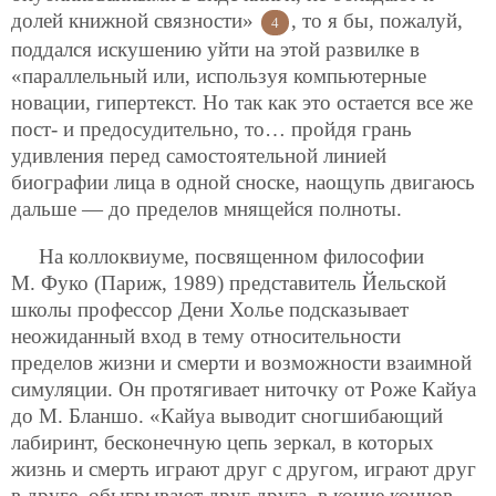
долей книжной связности»
, то я бы, пожалуй,
4
поддался искушению уйти на этой развилке в
«параллельный или, используя компьютерные
новации, гипертекст. Но так как это остается все же
пост- и предосудительно, то… пройдя грань
удивления перед самостоятельной линией
биографии лица в одной сноске, наощупь двигаюсь
дальше — до пределов мнящейся полноты.
На коллоквиуме, посвященном философии
М. Фуко (Париж, 1989) представитель Йельской
школы профессор Дени Холье подсказывает
неожиданный вход в тему относительности
пределов жизни и смерти и возможности взаимной
симуляции. Он протягивает ниточку от Роже Кайуа
до М. Бланшо. «Кайуа выводит сногшибающий
лабиринт, бесконечную цепь зеркал, в которых
жизнь и смерть играют друг с другом, играют друг
в друге, обыгрывают друг друга, в конце концов