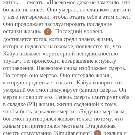
жизнь — смерть. «Насекомое даже не заметило, что
больше не живет. Оно умерло, но слишком занято и
у него нет времени, чтобы отдать себе в этом отчет.
Оно продолжает эксплуатировать последние
останки жизни»
. Последний уровень
7
достигается тогда, когда среди знаков жизни,
которые подавало насекомое, появляется то, что
Кайуа называет «притворной неподвижностью
трупа», т.е. происходит возвращение к пункту
отправления. Насекомое снова изображает смерть.
Но теперь оно мертво. Оно потеряло жизнь,
которую продолжает спасать. Кайуа говорит, что
умерший богомол симулирует (simule) смерть. Он
мертв и говорит это. Теперь смерть имитирует себя
в складке (Pli) жизни, жизни сведенной к тому,
чтобы быть зеркалом смерти. «Будучи» мертвым,
богомол притворялся живым только потому, что
живым он притворялся мертвым. Эта двоякая
смерть симультанно (Simultanement)
реальна и
8