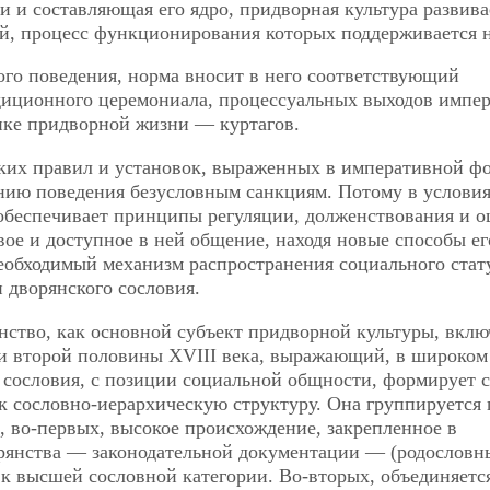
 и составляющая его ядро, придворная культура развива
й, процесс функционирования которых поддерживается 
кого поведения, норма вносит в него соответствующий
адиционного церемониала, процессуальных выходов импе
ике придворной жизни — куртагов.
ских правил и установок, выраженных в императивной ф
нию поведения безусловным санкциям. Потому в услови
 обеспечивает принципы регуляции, долженствования и 
вое и доступное в ней общение, находя новые способы ег
необходимый механизм распространения социального стат
 дворянского сословия.
нство, как основной субъект придворной культуры, вкл
ии второй половины XVIII века, выражающий, в широком
 сословия, с позиции социальной общности, формирует 
к сословно-иерархическую структуру. Она группируется 
 во-первых, высокое происхождение, закрепленное в
рянства — законодательной документации — (родословн
к высшей сословной категории. Во-вторых, объединяетс