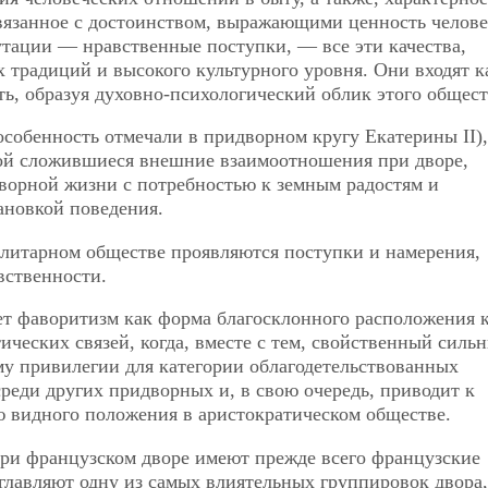
вязанное с достоинством, выражающими ценность челове
тации — нравственные поступки, — все эти качества,
традиций и высокого культурного уровня. Они входят к
ть, образуя духовно-психологический облик этого общест
 особенность отмечали в придворном кругу Екатерины II),
той сложившиеся внешние взаимоотношения при дворе,
дворной жизни с потребностью к земным радостям и
ановкой поведения.
элитарном обществе проявляются поступки и намерения,
вственности.
ет фаворитизм как форма благосклонного расположения 
тических связей, когда, вместе с тем, свойственный силь
ему привилегии для категории облагодетельствованных
реди других придворных и, в свою очередь, приводит к
ю видного положения в аристократическом обществе.
при французском дворе имеют прежде всего французские
зглавляют одну из самых влиятельных группировок двора,