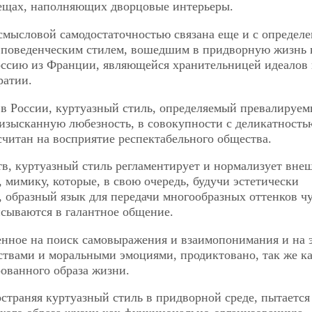
вещах, наполняющих дворцовые интерьеры.
-смысловой самодостаточностью связана еще и с определ
 поведенческим стилем, вошедшим в придворную жизнь 
оссию из Франции, являющейся хранительницей идеалов
ратии.
в России, куртуазный стиль, определяемый превалируе
зысканную любезность, в совокупности с деликатность
читан на восприятие респектабельного общества.
тв, куртуазный стиль регламентирует и нормализует вне
 мимику, которые, в свою очередь, будучи эстетически
 образный язык для передачи многообразных оттенков чу
исываются в галантное общение.
енное на поиск самовыражения и взаимопонимания и на 
ствами и моральными эмоциями, продиктовано, так же ка
ованного образа жизни.
остраняя куртуазный стиль в придворной среде, пытается