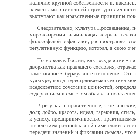
наличию крупной собственности и, наконе
элементами внутренней структуры личности
выступают как нравственные принципы пов
Следовательно, культура Просвещения, п
мировоззрении, начинающая вскрывать зако
философской рефлексии, распространяет свет
регулятивную функцию, которая, в свою оче
Но мораль в России, как государстве «пр
дворянства как правящего сословия, отражае
наметившиеся буржуазные отношения. Отсю
культуре, когда перестраиваемая система зн
неадекватное сочетание ценностей, определ
содержанием и смыслом облика и поведения 
В результате нравственные, эстетические,
долг, добро, красота, идеал, гармония, сти
к успеху, предприимчивостью, практицизмо
появлением разнообразной символики в свет
передачи значений и фиксации смысла, что 