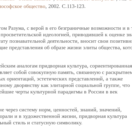
лософское общество
, 2002. C.113-123.
м Разума, с верой в его безграничные возможности и в 
 просветительской идеологией, приводившей к оценке зн
ьтату познавательной деятельности, вносит свои позитив
щие представления об образе жизни элиты общества, кот
ейским аналогам придворная культура, сориентированная
авляет собой совокупную память, связанную с раскрытием
ых ориентаций, эстетических представлений, а также
ному дворянству как элитарной социальной группе, что
ейшие черты культурной парадигмы в России в век
е через систему норм, ценностей, знаний, значений,
орали и в художественной жизни, придворная культура
ьный стиль и статусную символику.