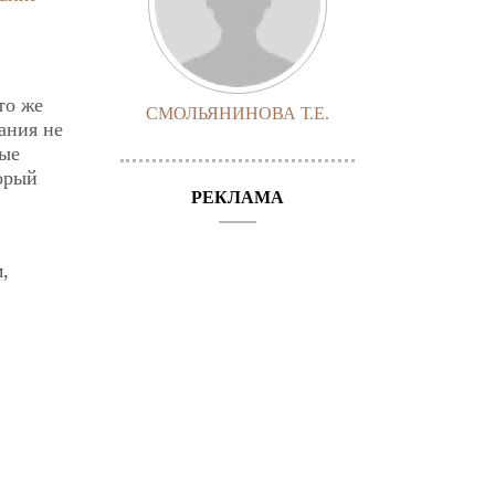
то же
СМОЛЬЯНИНОВА Т.Е.
ания не
ные
орый
РЕКЛАМА
,