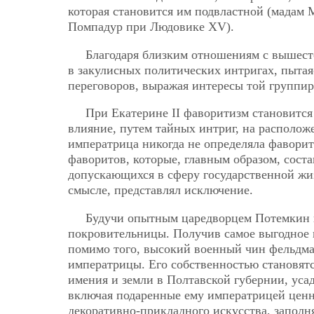
которая становится им подвластной (мадам
Помпадур при Людовике XV).
Благодаря близким отношениям с вышест
в закулисных политических интригах, пытая
переговоров, выражая интересы той группир
При Екатерине II фаворитизм становится
влияние, путем тайных интриг, на располож
императрица никогда не определяла фавори
фаворитов, которые, главным образом, сост
допускающихся в сферу государственной жи
смысле, представлял исключение.
Будучи опытным царедворцем Потемкин ц
покровительницы. Получив самое выгодное п
помимо того, высокий военный чин фельдма
императрицы. Его собственностью становят
имения и земли в Полтавской губернии, ус
включая подаренные ему императрицей ценн
декоративно-прикладного искусства, заполн