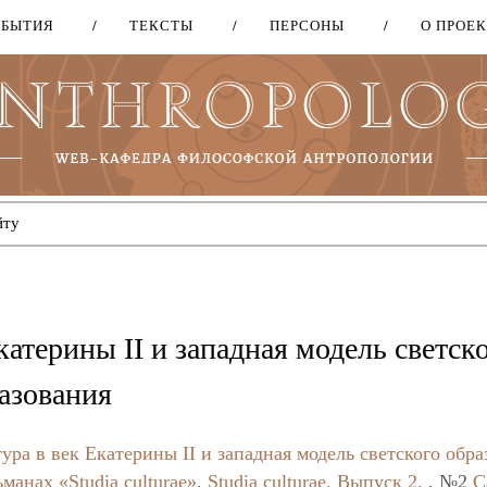
ОБЫТИЯ
ТЕКСТЫ
ПЕРСОНЫ
О ПРОЕ
Перейти
к
основному
содержанию
атерины II и западная модель светск
разования
ура в век Екатерины II и западная модель светского обра
манах «Studia culturae»
,
Studia culturae. Выпуск 2.
, №2
С