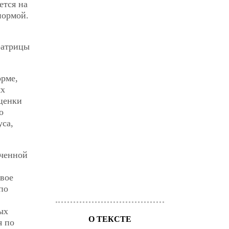
ется на
нормой.
ратрицы
орме,
ях
оценки
о
уса,
юченной
свое
по
ых
О ТЕКСТЕ
я по