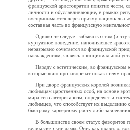
французской аристократии понятие чести, с
личности и обуславливающие, в рамках репу
воспринимаются через призму национальных 
составная часть во французскую ментальнос
Однако не следует забывать о том (и эту
куртуазное поведение, наполняющее красо
неразрывно сочетается во французской при
наслаждениям, являясь принципиальной уст
Наряду с эстетическим, во французском 
которые явно противоречат показателям нра
При дворе французских королей возника
любимцам царственных особ,
на основе эро
мира сего авторитаризм, определяет и сист
любимцев, что способствует их выделению с
быстрому карьерному росту либо завоевани
В большинстве своем статус фаворитов 
великосветские дамы. Они, как правило, во