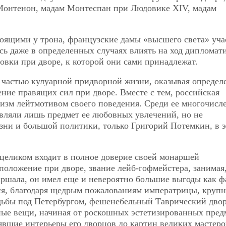
 Монтенон, мадам Монтеспан при Людовике XIV, мадам
оящими у трона, французские дамы «высшего света» уча
сь даже в определенных случаях влиять на ход дипломат
овки при дворе, к которой они сами принадлежат.
 частью кулуарной придворной жизни, оказывая определ
ение правящих сил при дворе. Вместе с тем, российская
тизм лейтмотивом своего поведения. Среди ее многочис
авляли лишь предмет ее любовных увлечений, но не
зни и большой политики, только Григорий Потемкин, в 
еликом входит в полное доверие своей монаршей
оложение при дворе, звание лейб-гофмейстера, занимая
ршала, он имел еще и невероятно большие выгоды как ф
ся, благодаря щедрым пожалованиям императрицы, круп
адьбы под Петербургом, фешенебельный Таврический двор
ые вещи, начиная от роскошных эстетизированных пред
явшие интерьеры его дворцов до картин великих мастеро