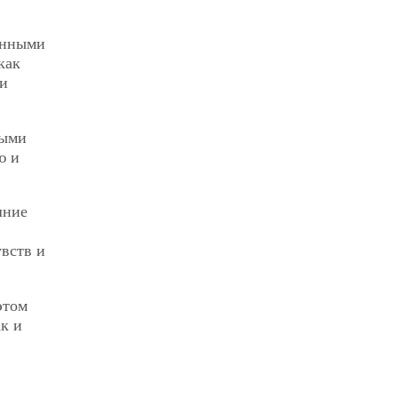
енными
как
 и
мыми
ю и
шние
вств и
этом
к и