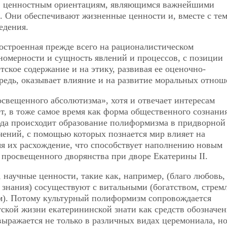
ц, ценностным ориентациям, являющимся важнейшими
. Они обеспечивают жизненные ценности и, вместе с тем
едения.
остроенная прежде всего на рационалистическом
номерности и сущность явлений и процессов, с позиции
ское содержание и на этику, развивая ее оценочно-
редь, оказывает влияние и на развитие моральных отнош
освещенного абсолютизма», хотя и отвечает интересам
т, в тоже самое время как форма общественного сознания
да происходит образование полиформизма в придворной
ачений, с помощью которых познается мир влияет на
яя их расхождение, что способствует наполнению новым
просвещенного дворянства при дворе Екатерины II.
 научные ценности, такие как, например, (благо любовь, 
ль, знания) сосуществуют с витальными (богатством, стре
м). Потому культурный полиформизм сопровождается
ской жизни екатерининской знати как средств обозначен
выражается не только в различных видах церемониала, но