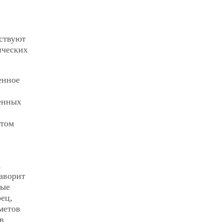
ствуют
ических
енное
ленных
этом
,
аворит
ные
ец,
метов
в