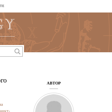
КТЕ
ого
АВТОР
за
анкт-