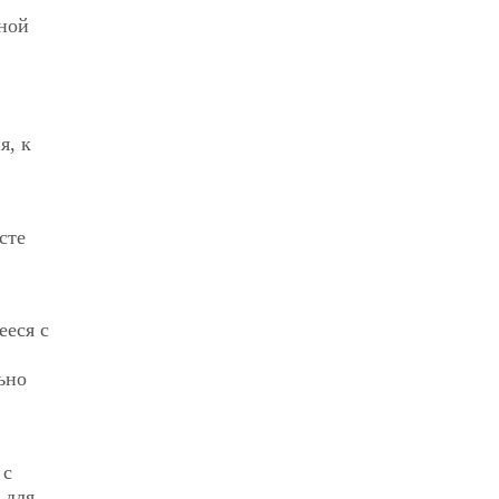
нной
я, к
сте
ееся с
ьно
 с
 для