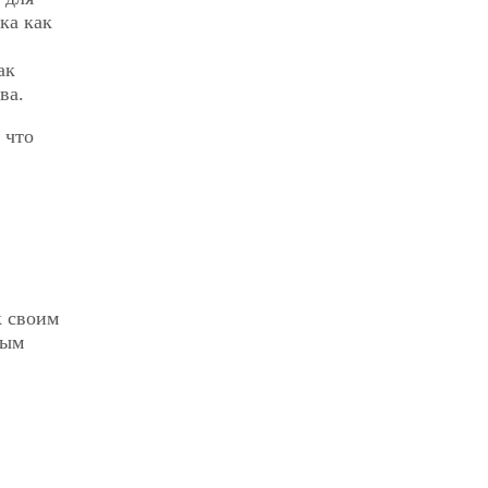
ка как
ак
ва.
 что
к своим
ным