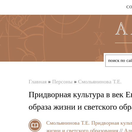
С
Главная
»
Персоны
»
Смольянинова Т.Е.
Вы
Придворная культура в век Ек
здесь
образа жизни и светского об
Смольянинова Т.Е.
Придворная культ
жизни и светского образования
//
Аль