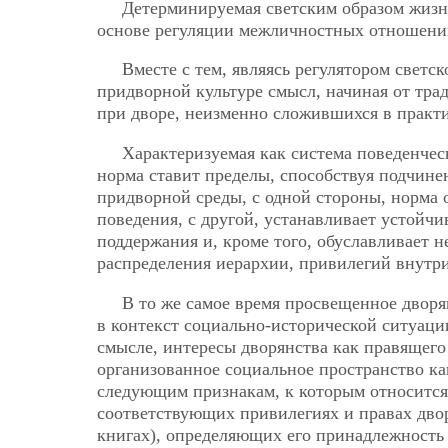
Детерминируемая светским образом жизни
основе регуляции межличностных отношени
Вместе с тем, являясь регулятором светс
придворной культуре смысл, начиная от тр
при дворе, неизменно сложившихся в практ
Характеризуемая как система поведенче
норма ставит пределы, способствуя
подчине
придворной среды, с одной стороны, норма
поведения, с другой, устанавливает устойчи
поддержания и, кроме того, обуславливает 
распределения иерархии, привилегий внутри
В то же самое время просвещенное дворя
в контекст социально-исторической ситуац
смысле, интересы дворянства как правящего
организованное социальное пространство ка
следующим признакам, к которым относится,
соответствующих привилегиях и правах дво
книгах), определяющих его принадлежность 