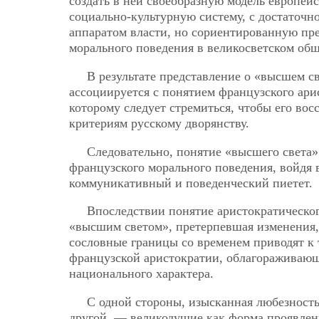
создать в ней своеобразную модель европей
социально-культурную систему, с достаточн
аппаратом власти, но сориентированную пр
морального поведения в великосветском общ
В результате представление о «высшем с
ассоциируется с понятием французского арис
которому следует стремиться, чтобы его вос
критериям русскому дворянству.
Следовательно, понятие «высшего света»
французского морального поведения, войдя
коммуникативный и поведенческий пиетет.
Впоследствии понятие аристократическо
«высшим светом», претерпевшая изменения,
сословные границы со временем приводят к 
французской аристократии, облагораживающ
национального характера.
С одной стороны, изысканная любезность
другой, — великодушие как форма проявлени