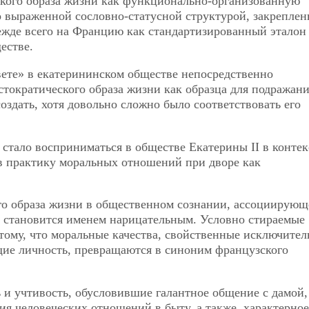
ского образа жизни как функционально-организованную
о выраженной сословно-статусной структурой, закрепле
ежде всего на Францию как стандартизированный эталон
естве.
вете» в екатерининском обществе непосредственно
тократического образа жизни как образца для подражани
создать, хотя довольно сложно было соответствовать его
 стало восприниматься в обществе Екатерины II в контек
 в практику моральных отношений при дворе как
го образа жизни в общественном сознании, ассоциирующ
 становится именем нарицательным. Условно стираемые
тому, что моральные качества, свойственные исключител
ие личность, превращаются в синоним французского
 и учтивость, обусловившие галантное общение с дамой,
я человеческих отношений в быту, а также, характерное