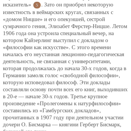
исказитель»
. Зато он приобрел некоторую
5
известность в веймарских кругах, связанных с
«домом Ницше» и его опекуншей, сестрой
сумрачного гения, Элизабет Ферстер-Ницше. Летом
1906 года она устроила специальный вечер, на
котором Кайзерлинг выступил с докладом о
«философии как искусстве». С этого времени
началась его неустанная лекционно-педагогическая
деятельность, не связанная с университетами,
которая продолжалась до начала 30-х годов, когда в
Германии замолк голос «свободной философии»,
которую исповедовал философ. Эти доклады
составляли основу почти всех его книг, выходивших
в 20-е — начале 30-х годов. Третье крупное
произведение «Пролегомены к натурфилософии»
составились из «Гамбургских докладов»,
прочитанных в 1907 году при деятельном участии
дочери О. Бисмарка — княгини Герберт Бисмарк,