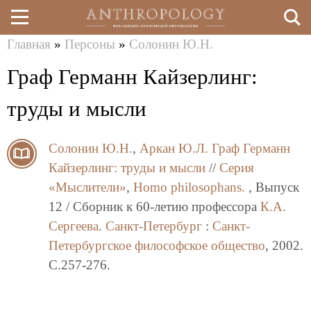
Главная
»
Персоны
»
Солонин Ю.Н.
Перейти
Вы
Граф Германн Кайзерлинг:
к
здесь
основному
труды и мысли
содержанию
Солонин Ю.Н.
,
Аркан Ю.Л.
Граф Германн
Кайзерлинг: труды и мысли
//
Серия
«Мыслители»
,
Homo philosophans.
, Выпуск
12 / Сборник к 60-летию профессора
К.А.
Сергеева
.
Санкт-Петербург
:
Санкт-
Петербургское философское общество
, 2002.
C.257-276.