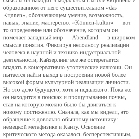
смыслы он находит в модальном глаголе «kцnnen» и
образованном от него существительном «das
Kцnnen», обозначающем умение, возможность,
навык, знание, мастерство. «Können-kultur» — вот
то определение или обозначение, которым он
помечает западный мир — Abendland — в широком
смысле понятия. Фиксируя неполноту реализации
человека в научной и технико-индустриальной
деятельности, Кайзерлинг все же остерегается
впадать в консервативно-утопические иллюзии. Он
пытается найти выход в построении новой более
высокой формы культурной реализации личности.
Но это дело будущего, хотя и недалекого. Пока же
он
находится в поисках и прощупывании почвы,
став на которую можно было бы двигаться к
новому постижению. Сначала, как мы видели, это
обращение к довольно обычному источнику:
немецкой метафизике и Канту. Освоение
критического метода оказалось бесперспективным,