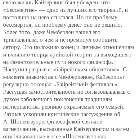
свою жизнь
Кайзерлинг был убежден, что
«Бессмертие» — одно из лучших его творений, и
постоянно на него ссылался. Но ни проблему
бессмертия, ни проблему денег оно не решило.
Более того, даже Чемберлен нашел его
тривиальным, о чем и не преминул сообщить
автору. Это положило конец и личным отношениям
и влиянию творца арийской теории на выходящего
на самостоятельные пути нового философа.
Наступил разрыв с «байрейтским обществом». С
момента знакомства с Чемберленом, Кайзерлинг
регулярно посещал «Байрейтский фестиваль».
Растущая самостоятельность не согласовывалась с
духом раболепного поклонения традициям
вагнерианства, ревниво охраняемых его семьей.
Разрыв ускорили критические рассуждения об
А. Шопенгауэре, философской святыне
вагнерианцев, высказанные Кайзерлингом и затем
опубликованные в эссе «Шопенгауэр как