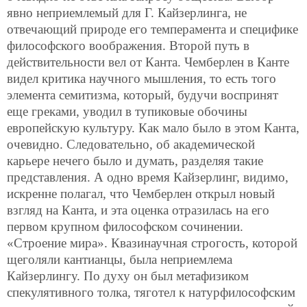
явно неприемлемый для Г. Кайзерлинга, не
отвечающий природе его темперамента и специфике
философского воображения. Второй путь в
действительности вел от Канта. Чемберлен в Канте
видел критика научного мышления, то есть того
элемента семитизма, который, будучи воспринят
еще греками, уводил в тупиковые обочины
европейскую культуру. Как мало было в этом Канта,
очевидно. Следовательно, об академической
карьере нечего было и думать, разделяя такие
представления. А одно время Кайзерлинг, видимо,
искренне полагал, что Чемберлен открыл новый
взгляд на Канта, и эта оценка отразилась на его
первом крупном философском сочинении.
«Строение мира». Квазинаучная строгость, которой
щеголяли кантианцы, была неприемлема
Кайзерлингу. По духу он был метафизиком
спекулятивного толка, тяготел к натурфилософским