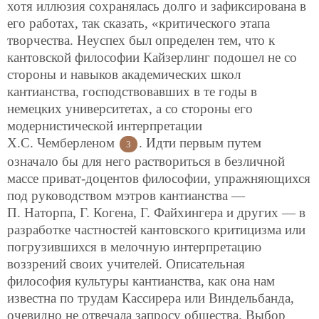
хотя иллюзия сохранялась долго и зафиксирована в
его работах, так сказать, «критического этапа
творчества. Неуспех был определен тем, что к
кантовской философии Кайзерлинг подошел не со
стороны и навыков академических школ
кантианства, господствовавших в те годы в
немецких университетах, а со стороны его
модернистической интерпретации
Х.С. Чемберленом
. Идти первым путем
3
означало бы для него раствориться в безличной
массе приват-доцентов философии, упражняющихся
под руководством мэтров кантианства —
П. Наторпа, Г. Когена, Г. Файхингера и других — в
разработке частностей кантовского критицизма или
погрузившихся в мелочную интерпретацию
воззрений своих учителей. Описательная
философия культуры кантианства, как она нам
известна по трудам Кассирера или Виндельбанда,
очевидно не отвечала запросу общества. Выбор