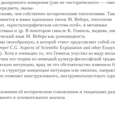
 диахронного измерения (уже не «исторического» — сме
предмета, оказы-
скими, чем собственно историческими типологиями. Так
вается в языке идеальных типов М. Вебера, типологии
ат, «кристалографическая система осей», в метаязыке
тмана и др. В некотором смысле К. Гемпель, видимо, им
ческий язык М. Вебера как разновидность
ма своеобразную, в которой «тип» представляет собой ск
mpel C.G.
Aspects of Scientific Explanation and other Essays
71). Хотя и очевидно то, что Гемпель упустил из виду весь
оки его теории из немецкой культур-философской тради
ескую интуицию, вряд ли это обстоятельство изменило 
ие в структуре концепции интуиции или эмпатии, направ
не отменяет конструктивного, инструменталистского хар
ложения об историческом становлении и тенденциях раз
ьного и основательного анализа.