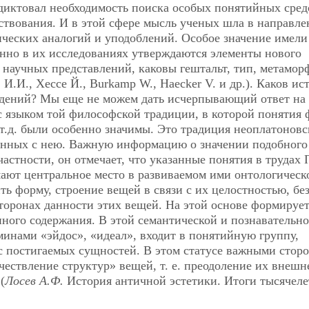
иктовал необходимость поиска особых понятийных сред
ствования. И в этой сфере мысль ученых шла в направл
ческих аналогий и уподоблений. Особое значение имели
енно в их исследованиях утверждаются элементы нового
 научных представлений, каковы гештальт, тип, метамор
И.И., Хессе Й., Burkamp W., Haecker V. и др.). Каков ис
едений? Мы еще не можем дать исчерпывающий ответ на
с языком той философской традиции, в которой понятия
 т.д. были особенно значимы. Это традиция неоплатонов
анных с нею. Важную информацию о значении подобного
астности, он отмечает, что указанные понятия в трудах 
мают центральное место в развиваемом ими онтологическ
ь форму, строение вещей в связи с их целостностью, бе
торонах данности этих вещей. На этой основе формирует
ного содержания. В этой семантической и познавательн
инами «эйдос», «идеал», входит в понятийную группу,
с постигаемых сущностей. В этом статусе важными стор
чествление структур» вещей, т. е. преодоление их внешн
(
Лосев А.Ф.
История античной эстетики. Итоги тысячеле