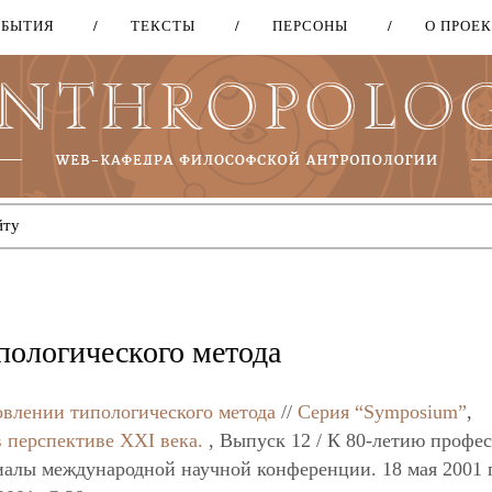
ОБЫТИЯ
ТЕКСТЫ
ПЕРСОНЫ
О ПРОЕ
Перейти
к
основному
содержанию
пологического метода
овлении типологического метода
//
Серия “Symposium”
,
 перспективе XXI века.
, Выпуск 12 / К 80-летию профе
алы международной научной конференции. 18 мая 2001 г