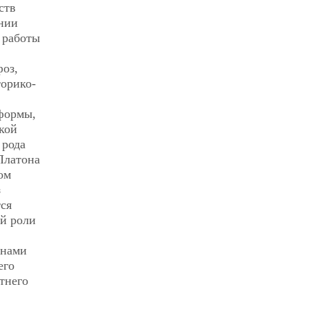
ств
ении
 работы
фоз,
торико-
 формы,
ской
 рода
Платона
ом
з
ся
ой роли
онами
его
тнего