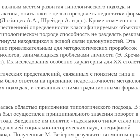
 важным местом развития типологического подхода и
таксона, опять-таки с целью преодолеть недостатки форм
 (Любищев А.А., Шрейдер А. и др.). Кроме отмеченного
ачественной определенности классифицируемых объекто
типологическом подходе способность не разделять резки
нтинуум находящихся в живой связи целокупностей. Эта
енно привлекательным для методологических проработок
циологов, занимающихся проблемами личности (Э. Кречм
и). Их исследования особенно характерны для XX столет
гических представлений, связанных с понятием типа и
м было ответом на признание недостаточности методоло
их подходах, и связанных с ними традиционными формал
алась областью приложения типологического подхода. В
а был осуществлен принципиального значения поворот в
етода. Введенное им понятие «идеального типа» стало ит
дологией социально-исторических наук, спецификой
хода. Полученные М. Вебером результаты во многом про