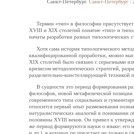
Санкт-Петербург.
Санкт-Петербург
: 
Термин «тип» в философии присутствует 
XVIII и XIX столетий понятие «тип» и типо
начаты разработки разных типологических с
Хотя сама история типологического метод
квалифицированной проработки, можно выск
XIX столетий было связано с серьезными из
кризисом методологических стратегий, разр
разделительно-констеллирующей техникой п
В сущности это период формирования ра
философов, новой метафизической позиции 
современного типа социальных и гуманитарн
относится первый опыт размежевания познав
натуралистических аналогий в понимании о
половины XVIII веков. Он привел к утвержд
же период формируются науки о языке: его 
и др.), в которых он предстает не только в