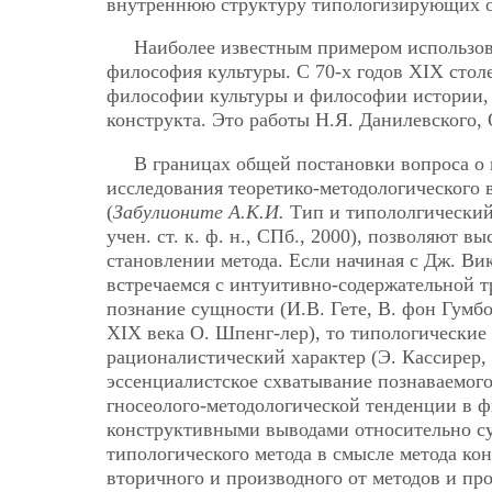
внутреннюю структуру типологизирующих о
Наиболее известным примером использова
философия культуры. С 70-х годов XIX стол
философии культуры и философии истории, 
конструкта. Это работы Н.Я. Данилевского,
В границах общей постановки вопроса о 
исследования теоретико-методологического
(
Забулионите А.К.И.
Тип и типололгический 
учен. ст. к. ф. н., СПб., 2000), позволяют
становлении метода. Если начиная с Дж. Ви
встречаемся с интуитивно-содержательной т
познание сущности (И.В. Гете, В. фон Гумб
ХIХ века О. Шпенг-лер), то типологические
рационалистический характер (Э. Кассирер, 
эссенциалистское схватывание познаваемого
гносеолого-методологической тенденции в 
конструктивными выводами относительно су
типологического метода в смысле метода ко
вторичного и производного от методов и пр