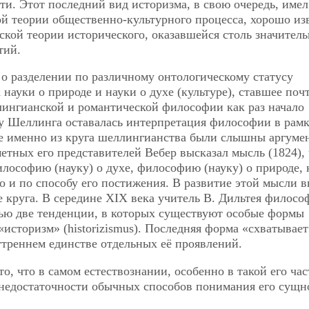
ти. Этот последний вид историзма, в свою очередь, имел
ой теории общественно-культурного процесса, хорошо из
ской теории исторического, оказавшейся столь значитель
тий.
о разделении по различному онтологическому статусу
науки о природе и науки о духе (культуре), ставшее поч
лингианской и романтической философии как раз начало
у Шеллинга оставалась интерпретация философии в рам
е именно из круга шеллингианства были слышны аргуме
метных его представителей Вебер высказал мысль (1824),
лософию (науку) о духе, философию (науку) о природе, 
о и по способу его постижения. В развитие этой мысли 
 круга. В середине XIX века учитель В. Дильтея филосо
тью две тенденции, в которых существуют особые формы
«историзм» (historizismus). Последняя форма «схватывает
треннем единстве отдельных её проявлений.
о, что в самом естествознании, особенно в такой его час
 недостаточности обычных способов понимания его сущн