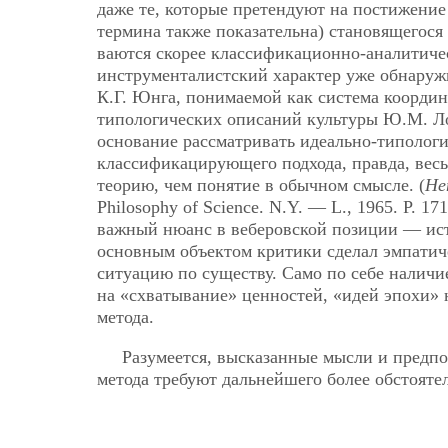
даже те, которые претендуют на постижение
термина также показательна) становящегося 
ваются скорее классификационно-аналитиче
инструменталистский характер уже обнаружи
К.Г. Юнга, понимаемой как система координ
типологических описаний культуры Ю.М. Ло
основание рассматривать идеально-типологи
классификацирующего подхода, правда, весь
теорию, чем понятие в обычном смысле. (
He
Philosophy of Science. N.Y. — L., 1965. Р. 1
важный нюанс в веберовской позиции — ист
основным объектом критики сделал эмпатич
ситуацию по существу. Само по себе налич
на «схватывание» ценностей, «идей эпохи» 
метода.
Разумеется, высказанные мысли и предпо
метода требуют дальнейшего более обстоятел