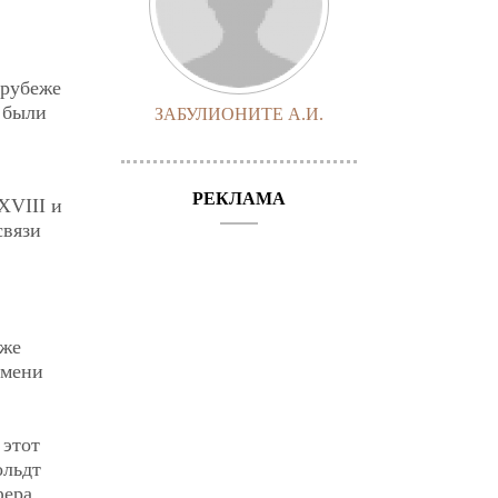
 рубеже
 были
ЗАБУЛИОНИТЕ А.И.
РЕКЛАМА
XVIII и
связи
уже
емени
 этот
ольдт
фера