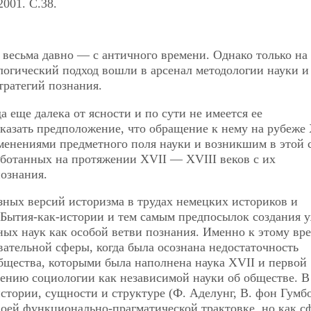
2001. C.38.
весьма давно — с античного времени. Однако только на
логический подход вошли в арсенал методологии науки и
тратегий познания.
а еще далека от ясности и по сути не имеется ее
азать предположение, что обращение к нему на рубеже 
менениями предметного поля науки и возникшим в этой 
аботанных на протяжении XVII — XVIII веков с их
ознания.
зных версий историзма в трудах немецких историков и
Бытия-как-истории и тем самым предпосылок создания 
ых наук как особой ветви познания.
Именно к этому вр
ательной сферы, когда была осознана недостаточность
бщества, которыми была наполнена наука XVII и первой
ению социологии как независимой науки об обществе. В
истории, сущности и структуре (Ф. Аделунг, В. фон Гумб
 своей функционально-прагматической трактовке, но как с