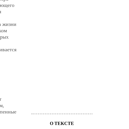
еющего
я
а жизни
ком
орых
ивается
т
м,
епенные
О ТЕКСТЕ