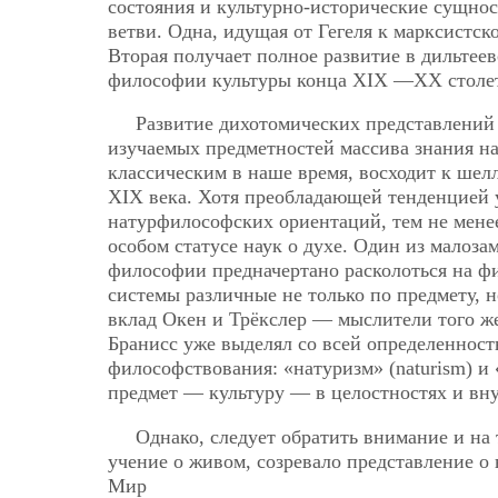
состояния и культурно-исторические сущнос
ветви. Одна, идущая от Гегеля к марксистск
Вторая получает полное развитие в дильтеев
философии культуры конца XIX —XX столе
Развитие дихотомических представлений 
изучаемых предметностей массива знания на 
классическим в наше время, восходит к шел
XIX века. Хотя преобладающей тенденцией 
натурфилософских ориентаций, тем не мене
особом статусе наук о духе. Один из малоза
философии предначертано расколоться на фи
системы различные не только по предмету, н
вклад Окен и Трёкслер — мыслители того же
Бранисс уже выделял со всей определеннос
философствования: «натуризм» (naturism) и 
предмет — культуру — в целостностях и вну
Однако, следует обратить внимание и на т
учение о живом, созревало представление о
Мир