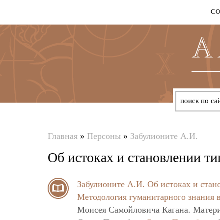
С
Главная
»
Персоны
»
Забулионите А.И.
Вы
Об истоках и становлении ти
здесь
Забулионите А.И.
Об истоках и стан
Методология гуманитарного знания в
Моисея Самойловича Кагана. Матери