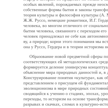
особых явлений, порождаемых прежде неосм
собственные формы бытия и законы трансфор
теория культуры и философия культуры (А. 
Ж.Ж. Руссо, немецкие романтики, И.Г. Герд
человека, во многом отличного от социальн
бытии человека, связанного с переходом ег
человек принадлежал не себе как автономно
ву, а природе; корни этого понимания мы вс
она у Руссо, Гердера и в теории историзма 
Образование новой предметной сферы по
соответствующих ей методологических средс
формируется деление универсума концептуа
объяснение мира природных данностей и, в 
Конструирование понятия «культура», как о
представлением о присущем ей фундамента
эволюционизма в мире природных состояний
сводящийся к учению о стадиях, эпохах, ур
переходы, то историзм на основе трансформ
разрывах и скачках, сломах в культурно-ис