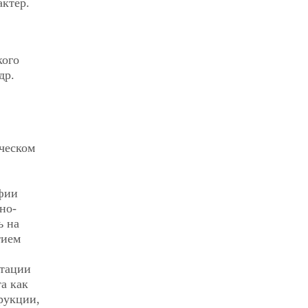
ктер.
кого
др.
ическом
офии
но-
ь на
тием
етации
а как
рукции,