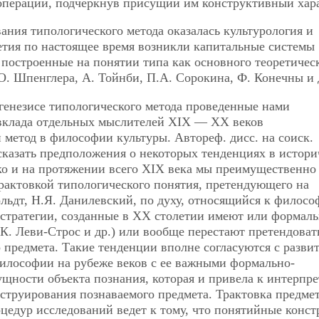
пераций, подчеркнув присущий им конструктивный хара
ния типологического метода оказалась культурология и
етия по настоящее время возникли капитальные системы
построенные на понятии типа как основного теоретичес
 О. Шпенглера, А. Тойнби, П.А. Сорокина, Ф. Конечны и 
генезисе типологического метода проведенные нами
 вклада отдельных мыслителей ХIХ — ХХ веков
метод в философии культуры. Автореф. дисс. на соиск.
 высказать предположения о некоторых тенденциях в истор
ко и на протяжении всего ХIХ века мы преимущественно
рактовкой типологического понятия, претендующего на
ольдт, Н.Я. Данилевский, по духу, относящийся к филос
 стратегии, созданные в ХХ столетии имеют или формаль
К. Леви-Строс и др.) или вообще перестают претендоват
 предмета. Такие тенденции вполне согласуются с разви
философии на рубеже веков с ее важными формально-
щности объекта познания, которая и привела к интерпр
нструирования познаваемого предмета. Трактовка предмет
оцедур исследований ведет к тому, что понятийные конст