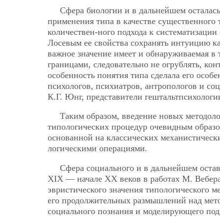
Сфера биологии и в дальнейшем осталась
применения типа в качестве существенного 
количествен-ного подхода к систематизации
Лосевым ее свойства сохранять интуицию к
важное значение имеет и обнаруживаемая в 
границами, следовательно не огрублять, ко
особенность понятия типа сделала его особ
психологов, психиатров, антропологов и со
К.Г. Юнг, представители гештальтпсихологи
Таким образом, введение новых методоло
типологических процедур очевидным образо
основанной на классических механистическ
логическими операциями.
Сфера социального и в дальнейшем остав
XIX — начале XX веков в работах М. Вебер
эвристического значения типологического м
его продолжительных размышлений над мето
социального познания и моделирующего под