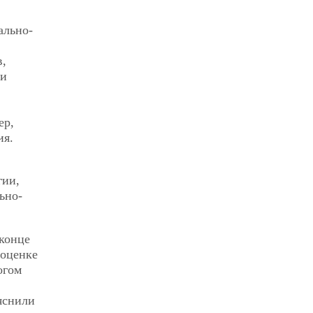
ально-
в,
ми
ер,
ия.
гии,
ьно-
 конце
 оценке
огом
яснили