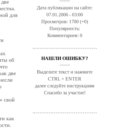
 две
Дата публикации на сайте:
вестна.
ной для
07.01.2006 - 03:00
Просмотров:
1700 (+0)
Популярность:
Комментариев:
0
ти
ках
НАШЛИ ОШИБКУ?
нты об
 что
Выделите текст и нажмите
как две
CTRL + ENTER
внесли
далее следуйте инструкциям
ф
Спасибо за участие!
» свой
ти как
ости.