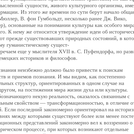
ысленной сущности, живого культурного организма, им
мации. Из этого же времени по сути берут начало обща
Мюллер, В. фон Гумбольдт, несколько ранее Дж. Вико,
ер), основанные на понимании культуры как особого мир
ого. К нему же относится утверждение идеи об историчес
о от прежде существовавших природных состояний, в кот
му гуманистическому сущест-
тречаем еще у мыслителя XVII в. С. Пуфендорфа, но разв
немецких историков и философов.
знания неизбежно должно было привести к поискам
тв и приемов познания. И мы видим, как постепенно
льных структур, ориентированных в одном случае на
другом, на постижения мира жизни духа или культуры.
бозначающего некую реальность, оказалось связанным с
льным свойством — трансформационностью, в отличие о
. Если последний закономерно ориентировал на историз
овнях между которыми существуют более или менее пост
ационных представлений закономерно вел к воззрению о
торическом процессе, при которых возникают отдельные