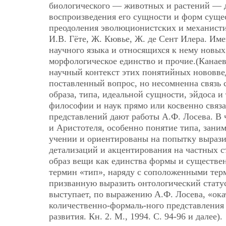
биологического — животных и растений — д
воспроизведения его сущности и форм суще
преодоления эволюционистских и механисти
И.В. Гёте, Ж. Кювье, Ж. де Сент Илера. Им
научного языка и относящихся к нему новых
морфологическое единство и прочие.(Канаев 
научный контекст этих понятийных нововв
поставленный вопрос, но несомненна связь 
образа, типа, идеальной сущности, эйдоса и
философии и наук прямо или косвенно связ
представлений дают работы А.Ф. Лосева. В ч
и Аристотеля, особенно понятие типа, зани
учении и ориентированы на попытку выразит
детализаций и акцентирования на частных с
образ вещи как единства формы и существен
термин «тип», наряду с соположенными терм
призванную выразить онтологический стату
выступает, по выражению А.Ф. Лосева, «ока
количественно-формаль-ного представления 
развития. Кн. 2. М., 1994. С. 94-96 и далее).