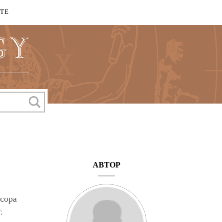
КТЕ
АВТОР
ссора
.