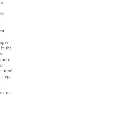
на
ой
ел
орее
 in the
ма
ции и
бы
ленной
актера
вития