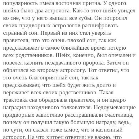
популярность имела восточная притча. У одного
шейха было два астролога. Как-то этот шейх увидел
во сне, что у него выпали все зубы. Он попросил
своих придворных астрологов расшифровать
странный сон. Первый из них стал уверять
правителя, что это очень плохой сон, так как
предсказывает в самое ближайшее время потерю
всех родственников. Шейх, конечно, был опечален и
повелел казнить незадачливого пророка. Затем он
обратился ко второму астрологу. Тот ответил, что
это очень благоприятный сон, так как
предсказывает, что шейх будет жить долго и
переживет всех своих родственников. Такая
трактовка сна обрадовала правителя, и он щедро
наградил находчивого толкователя. Недоумевающие
придворные завистливо расспрашивали счастливца,
почему он получил такую большую награду, ведь,
по сути, он сказал тоже самое, что и казненный
астролог. На что хитрец ответил: не важно, что