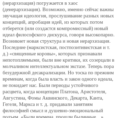
(иерархизация) погружается в хаос
(деиерархизация). Возможно, именно сейчас важны
звучащая идеология, прослушивание разных новых
концепций, апробация идей, из которых потом
отберется (или создастся компромиссный) новый
идеал философского
дискурса, говоря высокопарно.
Возникнет новая структура и новая иерархизация.
Последние (марксистская, постпозитивистская и т.
д.) «священные коровы», которых признавали
непотопляемыми, были вне критики, их созерцали в
молчаливом интеллектуальном экстазе. Теперь пора
безудержной десакрализации. Но тоска по прежним
временам, когда была власть и закон одного идеала,
не покидает нас. Были периоды устойчивого
расцвета, когда концепции Платона, Аристотеля,
Августина, Фомы Аквинского, Декарта, Канта,
Гегеля, Маркса и т. д. придавали занятиям
философией смысл и душевно-эмоциональный
подъем. «Были времена, прошли былинные…»