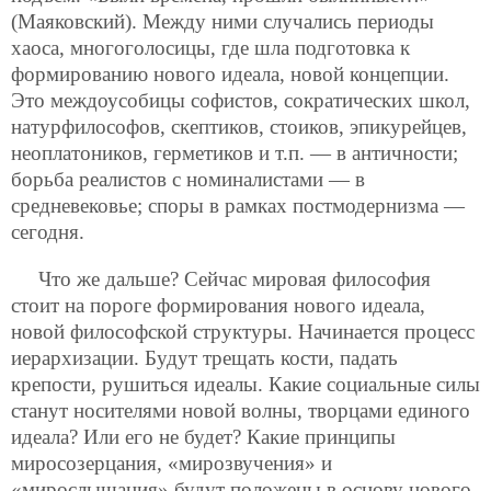
(Маяковский). Между ними случались периоды
хаоса, многоголосицы, где шла подготовка к
формированию нового идеала, новой концепции.
Это междоусобицы софистов, сократических школ,
натурфилософов, скептиков, стоиков, эпикурейцев,
неоплатоников, герметиков и т.п. — в античности;
борьба реалистов с номиналистами — в
средневековье; споры в рамках постмодернизма —
сегодня.
Что же дальше? Сейчас мировая философия
стоит на пороге формирования нового идеала,
новой философской структуры. Начинается процесс
иерархизации. Будут трещать кости, падать
крепости, рушиться идеалы. Какие социальные силы
станут носителями новой волны, творцами единого
идеала? Или его не будет? Какие принципы
миросозерцания, «мирозвучения» и
«мирослышания» будут положены в основу нового