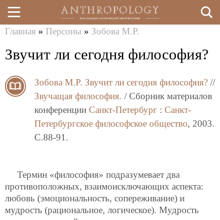
Главная
»
Персоны
»
Зобова М.Р.
Перейти
Вы
Звучит ли сегодня философия?
к
здесь
основному
Зобова М.Р.
Звучит ли сегодня философия?
//
содержанию
Звучащая философия.
/ Сборник материалов
конференции
Санкт-Петербург
:
Санкт-
Петербургское философское общество
, 2003.
C.88-91.
Термин «философия» подразумевает два
противоположных, взаимоисключающих аспекта:
любовь (эмоциональность, сопереживание) и
мудрость (рациональное, логическое). Мудрость