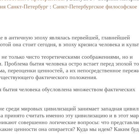
ния
Санкт-Петербург
:
Санкт-Петербургское философское
е в античную эпоху являлась первейшей, главнейшей
той она стоит сегодня, в эпоху кризиса человека и куль
 не только чисто теоретическими соображениями, но и
 Проблема бытия человека остро встает перед эпохой то
ома, переоценки ценностей, а их непосредственное переж
уществующего фактического положения.
 бытия человека обусловлена множеством фактических
ие среди мировых цивилизаций занимает западная цивил
а принято считать именно эту цивилизацию и в этот ма
никают совершенно логические вопросы: что представляе
какие ценности она опирается? Куда мы идем? Каким буд