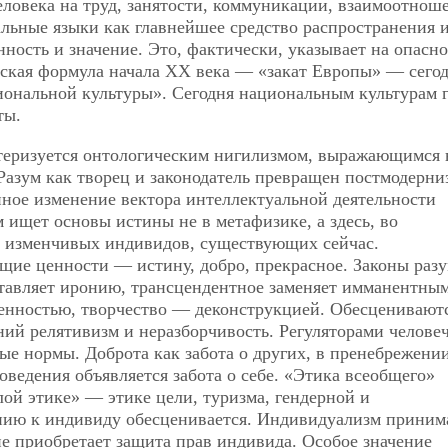
ловека на труд, занятости, коммуникации, взаимоотнош
альные языки как главнейшее средство распространения 
ность и значение. Это, фактически, указывает на опасно
ская формула начала ХХ века — «закат Европы» — сегод
циональной культуры». Сегодня национальным культурам 
ты.
теризуется онтологическим нигилизмом, выражающимся 
 Разум как творец и законодатель превращен постмодерни
нное изменение вектора интеллектуальной деятельности
ищет основы истины не в метафизике, а здесь, во
х изменчивых индивидов, существующих сейчас.
щие ценности — истину, добро, прекрасное. Законы разу
тавляет иронию, трансцендентное заменяет имманентным
енностью, творчество — деконструкцией. Обесценивают
ий релятивизм и неразборчивость. Регуляторами челове
е нормы. Доброта как забота о других, в пренебрежении
ведения объявляется забота о себе. «Этика всеобщего»
лой этике» — этике цели, туризма, гендерной и
нию к индивиду обесценивается. Индивидуализм приним
 приобретает защита прав индивида. Особое значение