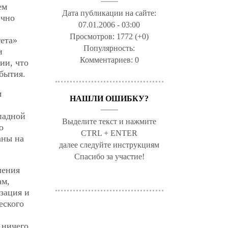
ем
Дата публикации на сайте:
ично
07.01.2006 - 03:00
Просмотров:
1772 (+0)
ета»
Популярность:
и
Комментариев:
0
ии, что
бытия.
м
НАШЛИ ОШИБКУ?
падной
Выделите текст и нажмите
о
CTRL + ENTER
аны на
далее следуйте инструкциям
Спасибо за участие!
шения
ам,
зация и
еского
 ничего