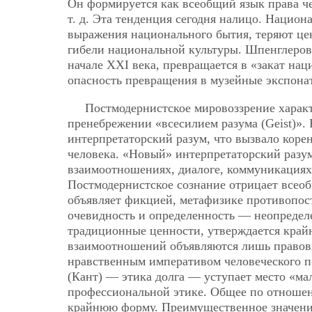
Он формируется как всеобщий язык права че
т. д. Эта тенденция сегодня налицо. Национ
выражения национального бытия, теряют цен
гибели национальной культуры. Шпенглеров
начале ХХI века, превращается в «закат на
опасность превращения в музейные экспона
Постмодернистское мировоззрение харак
пренебрежении «всесилием разума (Geist)».
интерпретаторский разум, что вызвало коре
человека.
«Новый» интерпретаторский разум 
взаимоотношениях, диалоге, коммуникация
Постмодернистское сознание отрицает всеоб
объявляет фикцией, метафизике противопос
очевидность и определенность — неопредел
традиционные ценности, утверждается крайн
взаимоотношений объявляются лишь правовы
нравственным императивом человеческого по
(Кант) — этика долга — уступает место «ма
профессиональной этике. Общее по отноше
крайнюю форму. Преимущественное значение