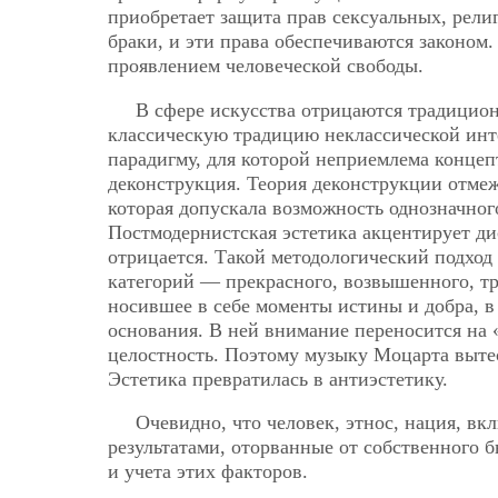
приобретает защита прав сексуальных, рел
браки, и эти права обеспечиваются законом.
проявлением человеческой свободы.
В сфере искусства отрицаются традицио
классическую традицию неклассической инт
парадигму, для которой неприемлема концеп
деконструкция. Теория деконструкции отмеж
которая допускала возможность однозначного
Постмодернистская эстетика акцентирует д
отрицается. Такой методологический подхо
категорий — прекрасного, возвышенного, тр
носившее в себе моменты истины и добра, в
основания. В ней внимание переносится на 
целостность. Поэтому музыку Моцарта вытес
Эстетика превратилась в антиэстетику.
Очевидно, что человек, этнос, нация, в
результатами, оторванные от собственного 
и учета этих факторов.