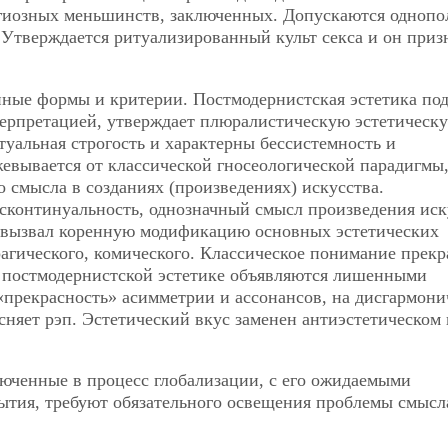
игиозных меньшинств, заключенных. Допускаются однопо
 Утверждается ритуализированный культ секса и он приз
нные формы и критерии. Постмодернистская эстетика по
ерпретацией, утверждает плюралистическую эстетическ
туальная строгость и характерны бессистемность и
евывается от классической гносеологической парадигмы
 смысла в созданиях (произведениях) искусства.
исконтинуальность, однозначный смысл произведения иск
д вызвал коренную модификацию основных эстетических
агического, комического. Классическое понимание прекр
 постмодернистской эстетике
объявляются лишенными
«прекрасность» асимметрии и ассонансов, на дисгармон
няет рэп. Эстетический вкус заменен антиэстетическом 
ключенные в процесс глобализации, с его ожидаемыми
бытия, требуют обязательного освещения проблемы смысл