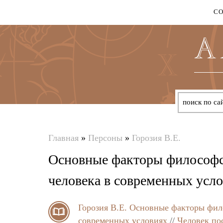
С
Главная
»
Персоны
»
Горозия В.Е.
Вы
Основные факторы философс
здесь
человека в современных усл
Горозия В.Е.
Основные факторы фило
современных условиях
//
Человек пос