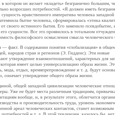
 в котором он желает «владеть» безгранично большим, ч
льно возросших потребностей. «Я должен иметь безгран
а сущность нравственного императива человека западной
затемнила бытие человека,
сформировалась «этика квалит
 от своего истинного бытия. Его заменило псевдобытие, 
его сущности. Все это проявилось в тотальном отчужден
димость философского осмысления смысла человеческого 
ии — факт. В содержании понятия «глобализация» в обще
, народов стран и регионов (Э. Гидденс). Эти новые
ают утверждение взаимоотношений, характерных для за
 которая имеет целью универсализацию образа жизни. Эт
ть, мода, отдых, времяпрепровождение и т. д. будут основ
и, означает утверждение общего образа жизни.
единой, общей западной цивилизации человеческие отно
ры. Уже не будет места различным традициям, привычк
ациям вообще, и, в результате этого, облегчатся органи
изводства и производительность труда, уровень экономич
енной ареал человеческих контактов, станет возможным
отребностей и т. д. В этой тенденции, казалось бы, нет