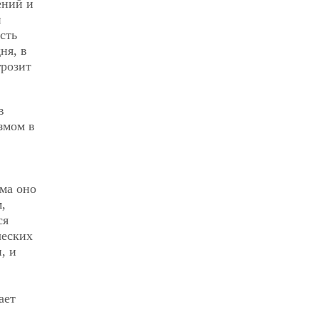
ений и
и
сть
ня, в
грозит
в
змом в
ма оно
,
ся
ческих
, и
ает