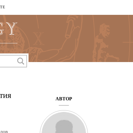
КТЕ
тия
АВТОР
алов