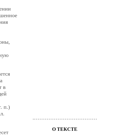
чении
ршенное
ния
оны,
тную
ется
а
т в
дей
 п.)
л.
О ТЕКСТЕ
есет