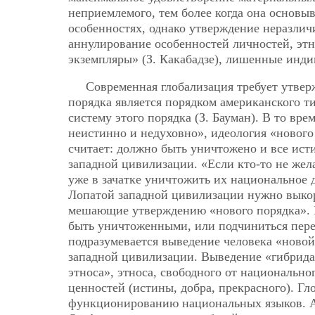
неприемлемого, тем более когда она основыв
особенностях, однако утверждение неразлич
аннулирование особенностей личностей, этн
экземпляры» (З. Какабадзе), лишенные инди
Современная глобализация требует утвер
порядка является порядком американского т
систему этого порядка (З. Бауман). В то вре
неистинно и недуховно», идеология «нового
считает: должно быть уничтожено и все ист
западной цивилизации. «Если кто-то не жел
уже в зачатке уничтожить их национальное д
Лопатой западной цивилизации нужно выкор
мешающие утверждению «нового порядка». Г
быть уничтоженными, или подчиниться пере
подразумевается выведение человека «новой
западной цивилизации. Выведение «гибрида
этноса», этноса, свободного от национально
ценностей (истины, добра, прекрасного). Гл
функционированию национальных языков. А