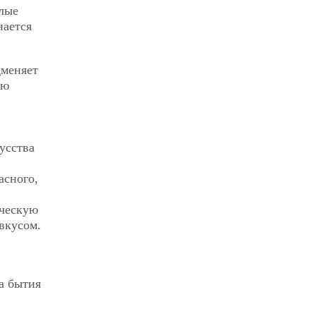
лые
нается
дменяет
ую
,
усства
асного,
ическую
вкусом.
а бытия