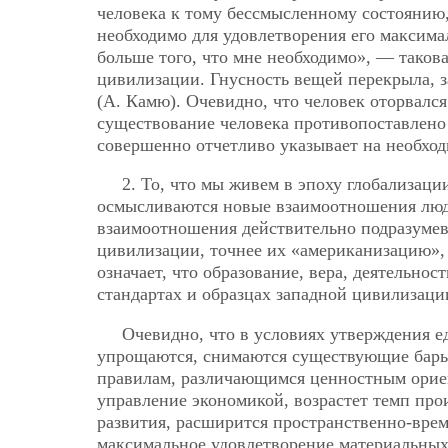
человека к тому бессмысленному состоянию,
необходимо для удовлетворения его максима
больше того, что мне необходимо», — таков
цивилизации. Гнусность вещей перекрыла, 
(А. Камю). Очевидно, что человек оторвался
существование человека противопоставлено 
совершенно отчетливо указывает на необхо
2. То, что мы живем в эпоху глобализац
осмысливаются новые взаимоотношения людей
взаимоотношения действительно подразумев
цивилизации, точнее их «американизацию»,
означает, что образование, вера, деятельнос
стандартах и образцах западной цивилизаци
Очевидно, что в условиях утверждения 
упрощаются, снимаются существующие барье
правилам, различающимся ценностным ориент
управление экономикой, возрастет темп про
развития, расширится пространственно-врем
максимальное удовлетворение материальных п