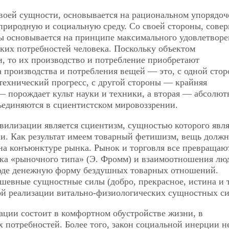
своей сущности, основывается на рациональном упорядо
природную и социальную среду. Со своей стороны, сове
ы основывается на принципе максимального удовлетворе
ких потребностей человека. Поскольку объектом
, то их производство и потребление приобретают
 производства и потребления вещей — это, с одной стор
-технический прогресс, с другой стороны — крайняя
— порождает культ науки и техники, а вторая — абсолю
единяются в сциентистском мировоззрении.
вилизации является сциентизм, сущностью которого явля
ки. Как результат имеем товарный фетишизм, вещь должн
 на конъюнктуре рынка. Рынок и торговля все превращаю
ка «рыночного типа» (Э. Фромм) и взаимоотношения лю
оде денежную форму бездушных товарных отношений.
шевные сущностные силы (добро, прекрасное, истина и т.
ой реализации витально-физиологических сущностных си
ации состоит в комфортном обустройстве жизни, в
потребностей. Более того, закон социальной инерции н