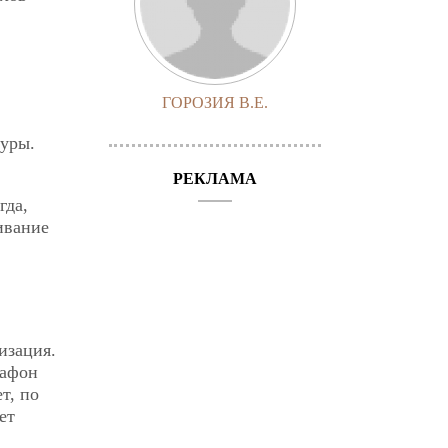
ГОРОЗИЯ В.Е.
туры.
РЕКЛАМА
гда,
ивание
изация.
рафон
т, по
ет