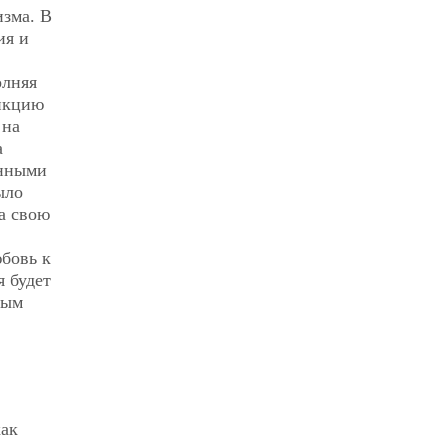
изма. В
ия и
олняя
ункцию
 на
а
енными
ыло
а свою
бовь к
 будет
ным
как