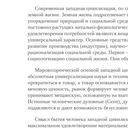
Современная западная цивилизация, по 
земной жизни. Земная жизнь подразумевает 
упорядочение природной и социальной сред
постоянно растущих витально-физиологичес
удовлетворения потребностей являются вещи
универсальный характер. Основные средства
развитие производства (индустрии), научно
рационализация социальной среды. Первое 
социологизацию социальной жизни. Они объ
Мировоззренческой основой западной ци
абсолютная универсализация науки и техни
превратиться в товар, а товар основывается
меновую ценность, рынок формирует челове
принимают мещанскую, основанную на выг
Истинные человеческие духовные (Geist), ду
подавляются и дают возможность безусловн
Смысл бытия человека западной цивилиз
максимальном удовлетворении материальных 