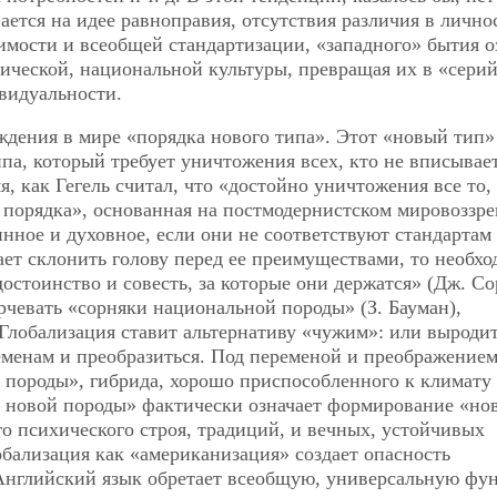
ается на идее равноправия, отсутствия различия в личн
имости и всеобщей стандартизации, «западного» бытия о
ической, национальной культуры, превращая их в «сери
видуальности.
ждения в мире «порядка нового типа». Этот «новый тип»
ипа, который требует уничтожения всех, кто не
вписывает
мя, как Гегель считал, что «достойно уничтожения все то,
 порядка», основанная на постмодернистском мировоззре
инное и духовное, если они не соответствуют стандартам
ает склонить голову перед ее преимуществами, то необх
остоинство и совесть, за которые они держатся» (Дж. Со
чевать «сорняки национальной породы» (З. Бауман),
лобализация ставит альтернативу «чужим»: или выродит
менам и преобразиться. Под переменой и преображение
 породы», гибрида, хорошо приспособленного к климату
 новой породы» фактически означает формирование «но
го психического строя, традиций, и вечных, устойчивых
обализация как «американизация» создает опасность
нглийский язык обретает всеобщую, универсальную фу