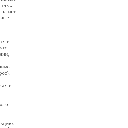
остных
значает
йные
ся в
 что
нии,
одимо
рос).
ься и
м
вого
нкцию.