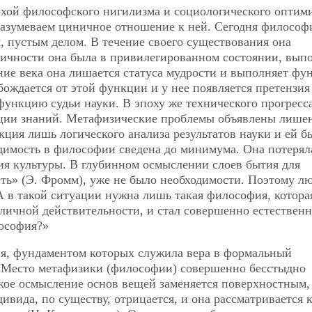
охой философского нигилизма и социологического оптим
азумеваем циничное отношение к ней. Сегодня философ
 пустым делом. В течение своего существования она
тичности она была в привилегированном состоянии, вып
ние века она лишается статуса мудрости и выполняет ф
ождается от этой функции и у нее появляется претензия
функцию судьи науки. В эпоху же технического прогресс
ации знаний. Метафизические проблемы объявлены лиш
ция лишь логического анализа результатов науки и ей б
одимость в философии сведена до минимума. Она потерял
ия культуры. В глубинном осмыслении слоев бытия для
ть» (Э. Фромм), уже не было необходимости. Поэтому лю
 в такой ситуации нужна лишь такая философия, которая
личной действительности, и стал совершенно естествен
ософия?»
ия, фундаментом которых служила вера в формальный
«Место метафизики (философии) совершенно бесстыдно
кое осмысление основ вещей заменяется поверхностным,
ида, по существу, отрицается, и она рассматривается 