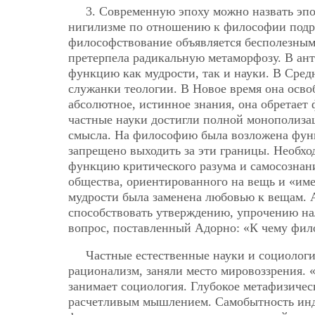
3. Современную эпоху можно назвать эп
нигилизме по отношению к философии подр
философствование объявляется бесполезным,
претерпела радикальную метаморфозу. В ан
функцию как мудрости, так и науки. В Сред
служанки теологии. В Новое время она освоб
абсолютное, истинное знания, она обретает 
частные науки достигли полной монополиз
смысла. На философию была возложена функ
запрещено выходить за эти границы. Необх
функцию критического разума и самосознан
общества, ориентированного на вещь и «име
мудрости была заменена любовью к вещам. А
способствовать утверждению, упрочению на
вопрос, поставленный Адорно: «К чему фил
Частные естественные науки и социолог
рационализм, заняли место
мировоззрения. 
занимает социология. Глубокое метафизичес
расчетливым мышлением. Самобытность индив