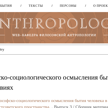
ОБЫТИЯ
ТЕКСТЫ
ПЕРСОНЫ
О ПРОЕ
Перейти
к
основному
содержанию
ко-социологического осмысления бы
овиях
софско-социологического осмысления бытия человека в
тсоветского пространства.
, Выпуск 3 / Сборник матери