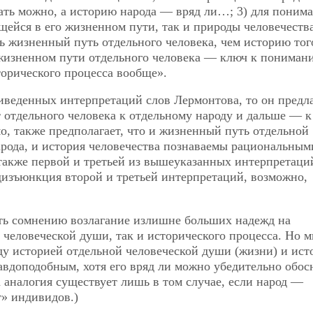
ать можно, а историю народа — вряд ли…; 3) для поним
щейся в его жизненном пути, так и природы человечества
ь жизненный путь отдельного человека, чем историю тог
 жизненном пути отдельного человека — ключ к пониман
торического процесса вообще».
иведенных интерпретаций слов Лермонтова, то он предла
т отдельного человека к отдельному народу и дальше — к
, также предполагает, что и жизненный путь отдельной
арода, и история человечества познаваемы рациональным
также первой и третьей из вышеуказанных интерпретаци
дизъюнкция второй и третьей интерпретаций, возможно,
ть сомнению возлагание излишне больших надежд на
человеческой души, так и исторического процесса. Но м
у историей отдельной человеческой души (жизни) и ист
авдоподобным, хотя его вряд ли можно убедительно обос
 аналогия существует лишь в том случае, если народ —
т» индивидов.)