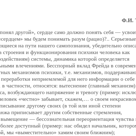
Ф.И.
«понял другой», сердце само должно понять себя — усвои
«сердцем» мы будем понимать разум (рацио)?.. Серьезные
ающиеся на пути нашего самопознания, убедительно опис
а строения и функционирования психики человека как
здействиям) системы, динамика которой определяется
льными влечениями. Бесспорный вклад Фрейда в совреме
ных механизмов психики, т.е. механизмов, поддержива
 переработки неприемлемой для него информации о себе
, в частности, относятся: вытеснение (главный механизм
са, возбуждающего напряжение и тревогу (пример: искл
еловек «честно» забывает, скажем,… о своем некрасиво
писывание другому своих (в той или иной степени
анжа приписывает другим собственные стремления,
 вымещение — бессознательная переориентация чувства
 более доступный (пример: нас обидел начальник, котор
мой, мы «выместительно» хамим своим ближним);