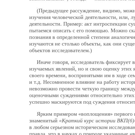
(Предыдущее рассуждение, видимо, можн
изучения человеческой деятельности, или, л
деятельности. Пример: акт интроспекции с
пытаемся описать с его помощью. Можно ска
познания в определенной степени аналогичн
изучаются не столько объекты, как они суще
объектов исследователем.)
Иначе говоря, исследователь фиксирует в
изучаемых явлений, но и свою оценку этих
своего времени, воспринятыми им в ходе се
и т.д. Несомненное влияние на работу истор
невозможно провести четкую границу между
оценочными суждениями относительно этих 
успешно маскируются под суждения относит
Ярким примером «воплощения» первого и
знаменитый
«Краткий курс истории ВКП(б)
в любом серьезном историческом исследован
правда, что в науках о природе указанные 