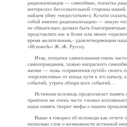
рационализация — самообман, попытка раци
интересах» бессознательной стороны нашей 
найдем уйму «недостатков»). Кстати сказать
собой именно рационализацию — некую «под
не обязательно должен быть благоприятным
представлять нас в более или менее «прили
время желательным,- удовлетворяющим наши
«Исповедь»
Ж.-Ж. Руссо).
Итак, попытки самопознания очень част
самооправдания, ложью напрасного самообви
жизни — ложь «спрямления путей» своего п
«перспективы» от конца пути к его началу,
событий, утрата обзора всех событий…
Истинная исповедь предполагает память 
приятное же очень часто «ложно вспоминает
наша память творит мифы о нашем прошл
Выше я говорил об исповеди как отчете 
несколько слов о возможности истинной неп