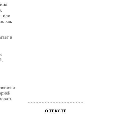
ания
,
о или
ию как
гает в
и
й,
нение о
орией
новать
О ТЕКСТЕ