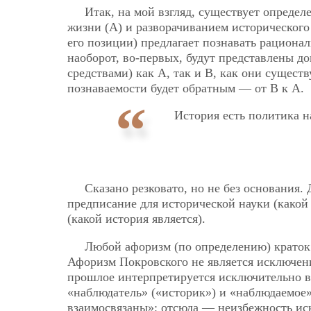
Итак, на мой взгляд, существует опреде
жизни (А) и разворачиванием исторического
его позиции) предлагает познавать рациона
наоборот, во-первых, будут представлены д
средствами) как А, так и В, как они существ
познаваемости будет обратным — от В к А.
История есть политика н
Сказано резковато, но не без основания
предписание для исторической науки (какой 
(какой история является).
Любой афоризм (по определению) краток
Афоризм Покровского не является исключени
прошлое интерпретируется исключительно в 
«наблюдатель» («историк») и «наблюдаемое
взаимосвязаны»; отсюда — неизбежность ис