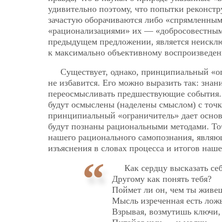
удивительно поэтому, что попытки реконст
зачастую оборачиваются либо «спрямленным
«рационализациями» их — «добросовестным
предыдущем предложении, является неисклю
к максимально объективному воспроизведе
Существует, однако, принципиальный «ог
не избавится. Его можно выразить так: зна
переосмысливать предшествующие события. 
будут осмыслены (наделены смыслом) с точк
принципиальный «ограничитель» дает основа
будут познаны рациональными методами. То
нашего рационального самопознания, являю
изъяснения в словах процесса и итогов наш
Как сердцу высказать се
Другому как понять тебя?
Поймет ли он, чем ты живе
Мысль изреченная есть ложь
Взрывая, возмутишь ключи