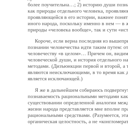
более поучительна…; 2) историю души позн
как природы отдельного человека, проявляю
проявляющейся в его истории, важнее понят
иного народа, поскольку именно в нем — в
природы «человека вообще», так и сути «ис
Короче, если верна последняя из вышепр
познании человечества идти таким путем: о
человечеству «в целом»… Причем он, видимо
человеческой души, и история отдельного н
методами. (Дизъюнкции первой и второй, а 
являются неисключающими, в то время как 
является исключающей.)
Я же в дальнейшем собираюсь подвергну
познаваемость рациональными методами как 
существовании определенной аналогии межд
жизни народа представляется мне вполне пр
рациональными средствами. (Разумеется, эта
органическая целостность, а не «конгломера