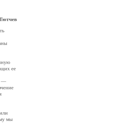
 Тютчев
ть
аны
нную
ющих ее
) —
ючение
м
 или
ому мы