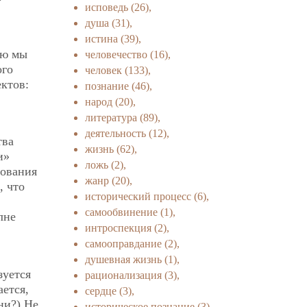
исповедь
(26),
душа
(31),
истина
(39),
ую мы
человечество
(16),
ого
человек
(133),
ктов:
познание
(46),
народ
(20),
литература
(89),
деятельность
(12),
тва
жизнь
(62),
и»
ложь
(2),
зования
жанр
(20),
, что
исторический процесс
(6),
самообвинение
(1),
лне
интроспекция
(2),
самооправдание
(2),
душевная жизнь
(1),
зуется
рационализация
(3),
ется,
сердце
(3),
ни?) Не
историческое познание
(3),