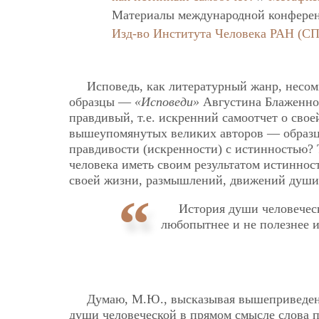
Материалы международной конференци
Изд-во Института Человека РАН (СП
Исповедь, как литературный жанр, несом
образцы —
«Исповеди»
Августина Блаженног
правдивый, т.е. искренний самоотчет о св
вышеупомянутых великих авторов — образц
правдивости (искренности) с истинностью?
человека иметь своим результатом истиннос
своей жизни, размышлений, движений души
История души человеческ
любопытнее и не полезнее и
Думаю, М.Ю., высказывая вышеприведенн
души человеческой в прямом смысле слова п