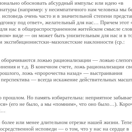
онально обосновать абсурдный импульс или идею «в
натуры (например: у несимпатичного нам человека мы бе
, исповедь очень часто и в значительной степени предста
гонку под ответ», желательный для нас… Причем этот 
 для нас в общераспространенном житейском смысле сло
чном» виде — он может быть унизительным для нас и в т
 эксгибиционистски–мазохистские наклонности (ср.:
о оборачиваются ложью рационализации — ложью слепог
нения и т.д. В конечном счете, ложь рационализации св
рошлого, ложь «пророчества назад» — выстраивания
 а перспектива — всегда искажение действительных масш
о прошлом. Но память избирательна: неприятное забывае
ся» (его не было, а мы «помним», что оно было…). Коро
ом…
о более или менее длительном отрезке нашей жизни. Тепе
осредственной исповеди — о том, что у нас на сердце в