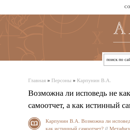
С
Главная
»
Персоны
»
Карпунин В.А.
Вы
Возможна ли исповедь не ка
здесь
самоотчет, а как истинный с
Карпунин В.А.
Возможна ли исповед
как истинный самоотчет?
//
Метафизи