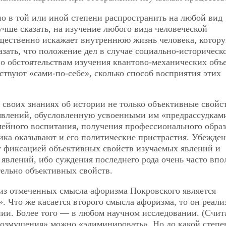
о в той или иной степени распространить на любой вид
учше сказать, на изучение любого вида человеческой
ущественно искажает внутреннюю жизнь человека, котор
зать, что положение дел в случае социально-историческ
о обстоятельствам изучения квантово-механических объе
ствуют «сами-по-себе», сколько способ восприятия этих
 своих знаниях об истории не только объективные свойс
 явлений, обусловленную усвоенными им «предрассудкам
мейного воспитания, получения профессионального обра
ика оказывают и его политические пристрастия. Убежден
 фиксацией объективных свойств изучаемых явлений и
явлений, ибо суждения последнего рода очень часто впо
ельно объективных свойств.
з отмеченных смысла афоризма Покровского является
»
. Что же касается второго смысла афоризма, то он реали
ии. Более того — в любом научном исследовании. (Счита
«возмущения» можно «элиминировать». Но до какой степе