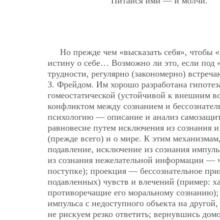
Питайся ими — и молчи.
Но прежде чем «высказать себя», чтобы 
истину о себе… Возможно ли это, если под 
трудности, регулярно (закономерно) встреч
З. Фрейдом. Им хорошо разработана гипотез
гомеостатической (устойчивой к внешним во
конфликтом между сознанием и бессознате
психологию — описание и анализ самозащит
равновесие путем исключения из сознания и
(прежде всего) и о мире. К этим механизмам
подавление, исключение из сознания импуль
из сознания нежелательной информации — ч
поступке); проекция — бессознательное при
подавленных) чувств и влечений (пример: х
противоречащие его моральному сознанию);
импульса с недоступного объекта на другой,
не рискуем резко ответить; вернувшись до