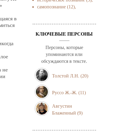
»
самопознание
(12),
щаяся в
миться
КЛЮЧЕВЫЕ ПЕРСОНЫ
икогда
Персоны, которые
упоминаются или
шлое
обсуждаются в тексте.
а не
нии
Толстой Л.Н.
(20)
Руссо Ж.-Ж.
(11)
Августин
Блаженный
(9)