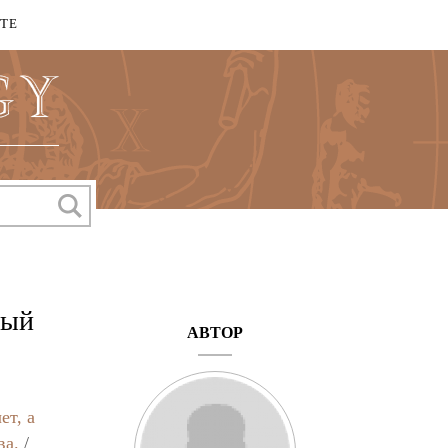
КТЕ
вый
АВТОР
ет, а
ва.
/