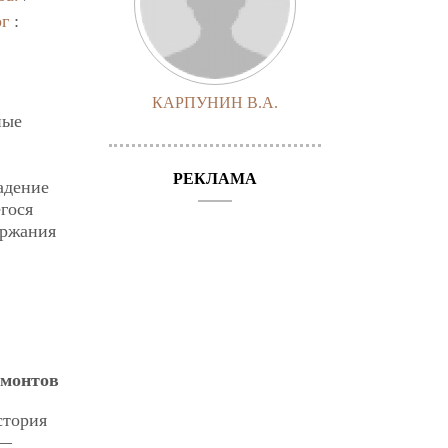
рг
:
КАРПУНИН В.А.
ные
РЕКЛАМА
адение
гося
ержания
монтов
стория
 —