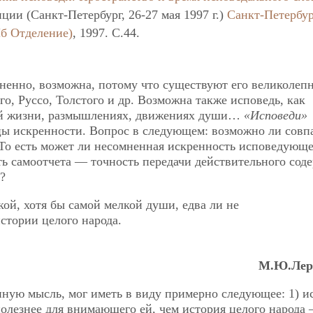
и (Санкт-Петербург, 26-27 мая 1997 г.)
Санкт-Петербу
б Отделение)
, 1997. C.44.
ненно, возможна, потому что существуют его великолеп
о, Руссо, Толстого и др. Возможна также исповедь, как
оей жизни, размышлениях, движениях души…
«Исповеди»
ы искренности. Вопрос в следующем: возможно ли совп
 То есть может ли несомненная искренность исповедующе
ть самоотчета — точность передачи действительного сод
?
ой, хотя бы самой мелкой души, едва ли не
стории целого народа.
М.Ю.Лер
ую мысль, мог иметь в виду примерно следующее: 1) и
олезнее для внимающего ей, чем история целого народа