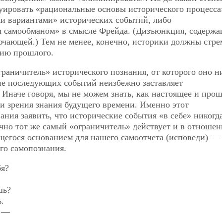
руировать «рациональные основы исторического процесса
и вариантами» исторических событий, либо
 самообманом» в смысле Фрейда. (Дизъюнкция, содержа
чающей.) Тем не менее, конечно, историки должны стре
нию прошлого.
раничитель» исторического познания, от которого оно н
ние последующих событий неизбежно заставляет
Иначе говоря, мы не можем знать, как настоящее и про
и зрения знания будущего времени. Именно этот
ния заявить, что исторические события «в себе» никогд
чно тот же самый «ограничитель» действует и в отноше
щегося основанием для нашего самоотчета (исповеди) —
его самопознания.
бя?
шь?
.
, —