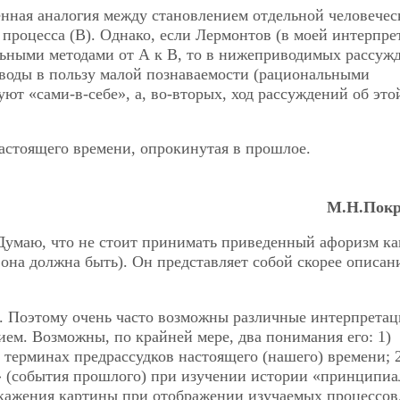
ленная аналогия между становлением отдельной человечес
 процесса (В). Однако, если Лермонтов (в моей интерпре
льными методами от А к В, то в нижеприводимых рассуж
оводы в пользу малой познаваемости (рациональными
уют «сами-в-себе», а, во-вторых, ход рассуждений об это
астоящего времени, опрокинутая в прошлое.
М.Н.Покр
. Думаю, что не стоит принимать приведенный афоризм ка
она должна быть). Он представляет собой скорее описан
. Поэтому очень часто возможны различные интерпретац
ем. Возможны, по крайней мере, два понимания его: 1)
терминах предрассудков настоящего (нашего) времени; 
» (события прошлого) при изучении истории «принципиа
кажения картины при отображении изучаемых процессов