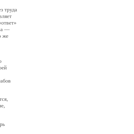
з труда
вляет
«ответ»
ва —
о же
о
оей
табов
тся,
че,
рь