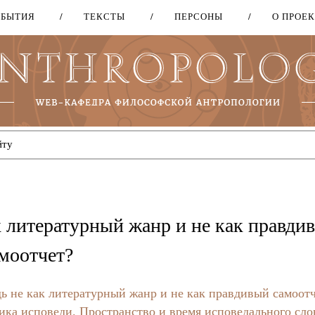
ОБЫТИЯ
ТЕКСТЫ
ПЕРСОНЫ
О ПРОЕ
Перейти
к
основному
содержанию
к литературный жанр и не как правди
амоотчет?
ь не как литературный жанр и не как правдивый самоотч
ка исповеди. Пространство и время исповедального сло