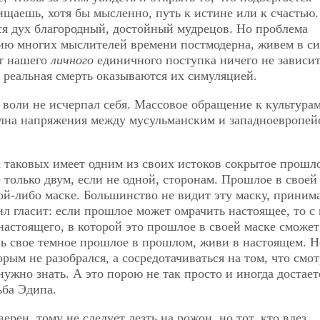
щаешь, хотя бы мысленно, путь к истине или к счастью.
ся дух благородный, достойный мудрецов. Но проблема
нию многих мыслителей времени постмодерна, живем в с
от нашего
личного
единичного поступка ничего не зависит,
 реальная смерть оказываются их симуляцией.
и воли не исчерпал себя. Массовое обращение к культура
олна напряжения между мусульманским и западноевропе
 таковых имеет одним из своих истоков сокрытое прошло
 только двум, если не одной, сторонам. Прошлое в своей
ой-либо маске. Большинство не видит эту маску, принима
ил гласит: если прошлое может омрачить настоящее, то с
астоящего, в которой это прошлое в своей маске сможет
вь свое темное прошлое в прошлом, живи в настоящем. Н
орым не разобрался, а сосредотачиваться на том, что смо
нужно знать. А это порою не так просто и иногда достает
ьба Эдипа.
ерен, тому не следует лезть на рожон, но тот, кто влез,