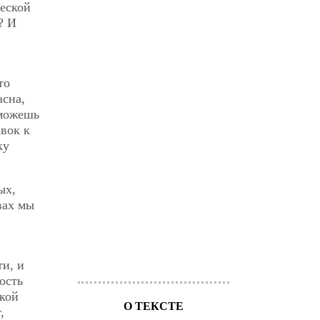
ческой
? И
то
асна,
 можешь
авок к
ку
ых,
вах мы
ти, и
ость
акой
О ТЕКСТЕ
,