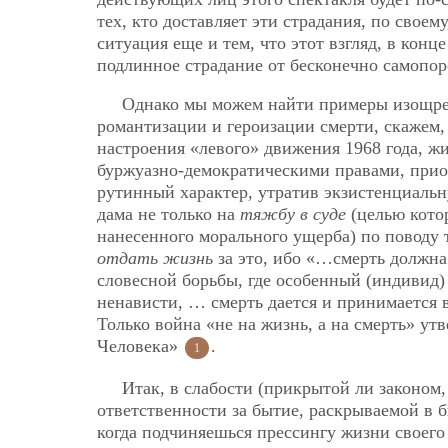
тех, кто доставляет эти страдания, по своем
ситуация еще и тем, что этот взгляд, в кон
подлинное страдание от бесконечно самопо
Однако мы можем найти примеры изощре
романтизации и героизации смерти, скажем,
настроения «левого» движения 1968 года, ж
буржуазно-демократическими правами, при
рутинный характер, утратив экзистенциальн
дама не только на
тяжбу в суде
(целью кото
нанесенного морального ущерба) по поводу то
отдать жизнь
за это, ибо «…смерть должна 
словесной борьбы, где особенный (индивид)
ненависти, … смерть дается и принимается 
Только война «не на жизнь, а на смерть» у
Человека»
.
1
Итак, в слабости (прикрытой ли законом
ответственности за бытие, раскрываемой в б
когда подчиняешься прессингу жизни своего 