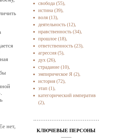
свобода
(55),
истина
(39),
тличить
воля
(13),
деятельность
(12),
нравственность
(34),
в
прошлое
(18),
ается
ответственность
(23),
и
агрессия
(5),
нная
дух
(26),
страдание
(10),
обы
эмпирическое Я
(2),
история
(72),
нной
этап
(1),
.
категорический императив
ь
(2),
Ее нет,
КЛЮЧЕВЫЕ ПЕРСОНЫ