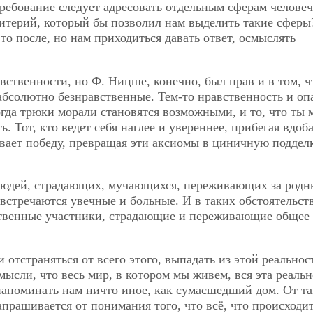
требование следует адресовать отдельным сферам челове
ритерий, который бы позволил нам выделить такие сферы
то после, но нам приходиться давать ответ, осмыслять
вственности, но Ф. Ницше, конечно, был прав и в том, ч
абсолютно безнравственные. Тем-то нравственность и оп
 Тогда трюки морали становятся возможными, и то, что ты
. Тот, кто ведет себя наглее и увереннее, прибегая вдоб
вает победу, превращая эти аксиомы в циничную поддел
людей, страдающих, мучающихся, переживающих за родн
стречаются увечные и больные. И в таких обстоятельст
ственные участники, страдающие и переживающие общее
 отстраняться от всего этого, выпадать из этой реальнос
мысли, что весь мир, в котором мы живем, вся эта реальн
напоминать нам ничто иное, как сумасшедший дом. От т
апрашивается от понимания того, что всё, что происходит