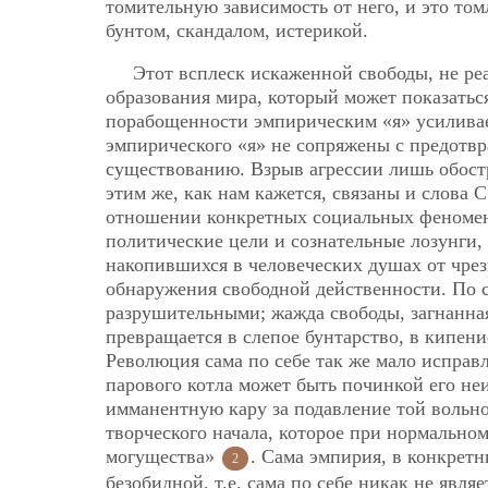
томительную зависимость от него, и это том
бунтом, скандалом, истерикой.
Этот всплеск искаженной свободы, не ре
образования мира, который может показать
порабощенности эмпирическим «я» усиливае
эмпирического «я» не сопряжены с предотв
существованию. Взрыв агрессии лишь обостр
этим же, как нам кажется, связаны и слова 
отношении конкретных социальных феномено
политические цели и сознательные лозунги,
накопившихся в человеческих душах от чрез
обнаружения свободной действенности. По с
разрушительными; жажда свободы, загнанная 
превращается в слепое бунтарство, в кипен
Революция сама по себе так же мало исправ
парового котла может быть починкой его н
имманентную кару за подавление той вольно
творческого начала, которое при нормально
могущества»
. Сама эмпирия, в конкрет
2
безобидной, т.е. сама по себе никак не явл