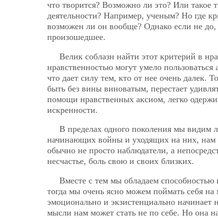
что творится? Возможно ли это? Или такое 
деятельности? Например, ученым? Но где к
возможен ли он вообще? Однако если не до, 
произошедшее.
Велик соблазн найти этот критерий в нра
нравственностью могут умело пользоваться 
что дает силу тем, кто от нее очень далек.
быть без вины виноватым, перестает удивлять
помощи нравственных аксиом, легко одержи
искренности.
В пределах одного поколения мы видим 
начинающих войны и уходящих на них, нам в
обычно не просто наблюдатели, а непосред
несчастье, боль свою и своих близких.
Вместе с тем мы обладаем способностью и
тогда мы очень ясно можем поймать себя на 
эмоционально и экзистенциально начинает 
мысли нам может стать не по себе. Но она н