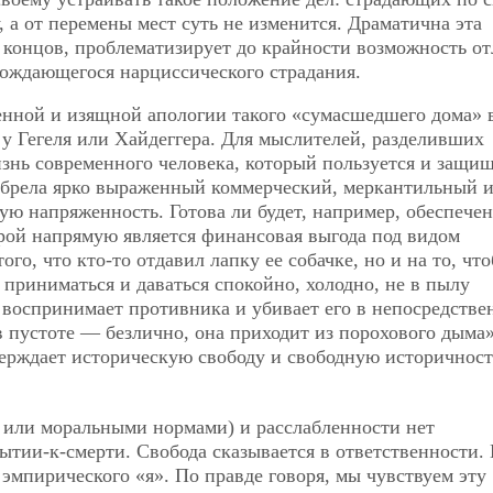
у, а от перемены мест суть не изменится. Драматична эта
це концов, проблематизирует до крайности возможность о
рождающегося нарциссического страдания.
нной и изящной апологии такого «сумасшедшего дома» 
 у Гегеля или Хайдеггера. Для мыслителей, разделивших
изнь современного человека, который пользуется и защищ
обрела ярко выраженный коммерческий, меркантильный 
ую напряженность. Готова ли будет, например, обеспече
рой напрямую является финансовая выгода под видом
го, что кто-то отдавил лапку ее собачке, но и на то, чт
приниматься и даваться спокойно, холодно, не в пылу
 воспринимает противника и убивает его в непосредстве
в пустоте — безлично, она приходит из порохового дыма»
тверждает историческую свободу и свободную историчност
, или моральными нормами) и расслабленности нет
ытии-к-смерти. Свобода сказывается в ответственности. 
эмпирического «я». По правде говоря, мы чувствуем эту