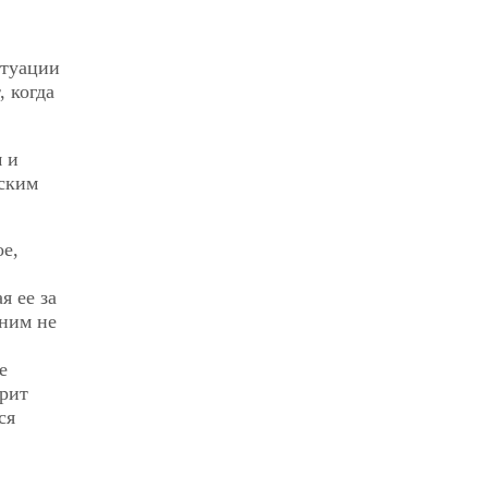
итуации
 когда
м и
йским
е,
я ее за
 ним не
е
трит
ся