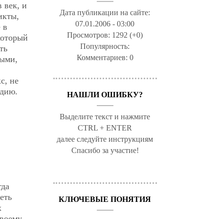
 век, и
Дата публикации на сайте:
икты,
07.01.2006 - 03:00
 в
Просмотров:
1292 (+0)
который
Популярность:
ть
Комментариев:
0
тыми,
с, не
едию.
НАШЛИ ОШИБКУ?
Выделите текст и нажмите
CTRL + ENTER
далее следуйте инструкциям
Спасибо за участие!
гда
еть
КЛЮЧЕВЫЕ ПОНЯТИЯ
х
воему,