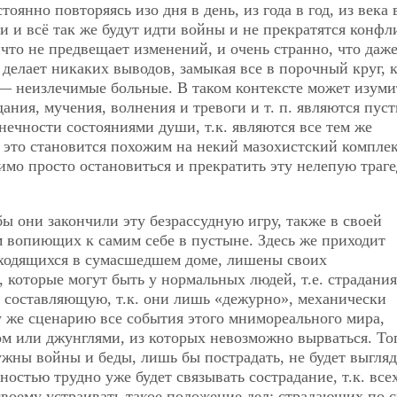
оянно повторяясь изо дня в день, из года в год, из века в
ли и всё так же будут идти войны и не прекратятся конфл
ичто не предвещает изменений, и очень странно, что даже
 делает никаких выводов, замыкая все в порочный круг, 
 — неизлечимые больные. В таком контексте может изуми
дания, мучения, волнения и тревоги и т. п. являются пус
ечности состояниями души, т.к. являются все тем же
 это становится похожим на некий мазохистский комплек
имо просто остановиться и прекратить эту нелепую траг
ы они закончили эту безрассудную игру, также в своей
 вопиющих к самим себе в пустыне. Здесь же приходит
находящихся в сумасшедшем доме, лишены своих
 которые могут быть у нормальных людей, т.е. страдания
 составляющую, т.к. они лишь «дежурно», механически
 же сценарию все события этого мнимореального мира,
ом или джунглями,
из которых невозможно вырваться. То
ужны войны и беды, лишь бы пострадать, не будет выгляд
остью трудно уже будет связывать сострадание, т.к. все
своему устраивать такое положение дел: страдающих по с