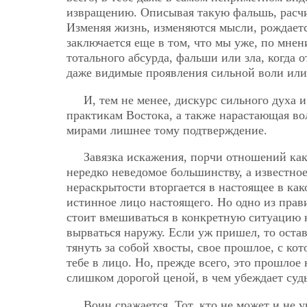
извращению. Описывая такую фальшь, расчи
Изменяя жизнь, изменяются мысли, рождает
заключается еще в том, что мы уже, по мне
тотального абсурда, фальши или зла, когда 
даже видимые проявления сильной воли или
И, тем не менее, дискурс сильного духа 
практикам Востока, а также нарастающая в
мирами лишнее тому подтверждение.
Завязка искажения, порчи отношений как
нередко неведомое большинству, а известное
нераскрытости вторгается в настоящее в как
истинное
лицо настоящего. Но одно из прав
стоит вмешиваться в конкретную ситуацию н
вырваться наружу. Если уж пришел, то оста
тянуть за собой хвосты, свое прошлое, с кот
тебе в лицо. Но, прежде всего, это прошлое 
слишком дорогой ценой, в чем убеждает суд
Воин сражается. Тот, кто не может и не ув