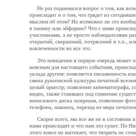
Не раз поднимался вопрос о том, как возм
происходит и о том, что грядет из сегодняш
мыслим об этом? Но возможно ли это вообщ
в панику или эйфорию? Что с нами происход
участниками, а не просто наблюдателями р
открытий, свершений, потрясений и т.п., ил
вовлеченности во все это.
Это невидение в первую очередь может о
неясным для настоящего событиям, происхо
уклада другим: появляется письменность вза
смена рукописной культуры печатной вселен
целый оркестр; появление кинематографа, с
видео, также ставящих под сомнение сущест
винилового диска лазерным, появление фот
телефона, наконец, переход из мира печатно
Скорее всего, мы все же не в состоянии 
нами происходит и что нам это сулит. По Ни
этого вовсе не вытекает, что творить не сто