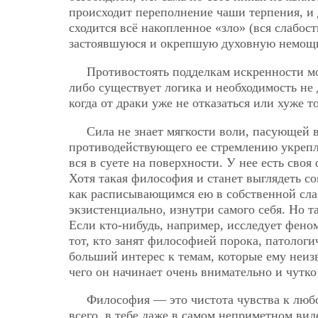
происходит переполнение чаши терпения, и 
сходится всё накопленное «зло» (вся слабос
застоявшуюся и окрепшую духовную немощн
Противостоять подделкам искренности мож
либо существует логика и необходимость не
когда от драки уже не отказаться или хуже т
Сила не знает мягкости воли, пасующей в
противодействующего ее стремлению укрепля
вся в суете на поверхности. У нее есть св
Хотя такая философия и станет выглядеть 
как расписывающимся ею в собственной слабо
экзистенциально, изнутри самого себя. Но т
Если кто-нибудь, например, исследует феном
тот, кто занят философией порока, патологи
больший интерес к темам, которые ему неиз
чего он начинает очень внимательно и чутко
Философия — это чистота чувства к любо
всего, в тебе даже в самом неприметном виде