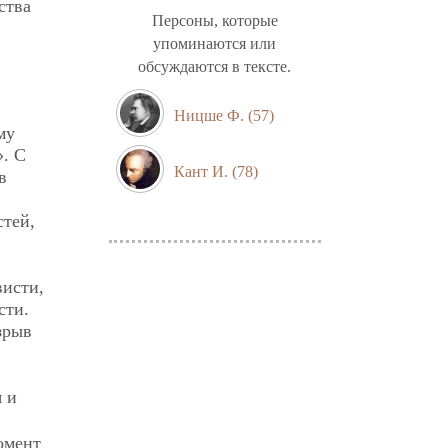
ства
Персоны, которые
упоминаются или
обсуждаются в тексте.
Ницше Ф.
(57)
му
». С
Кант И.
(78)
в
стей,
висти,
сти.
зрыв
я и
омент