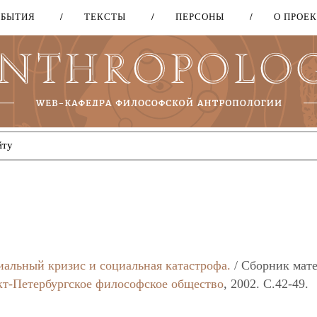
ОБЫТИЯ
ТЕКСТЫ
ПЕРСОНЫ
О ПРОЕ
Перейти
к
основному
содержанию
альный кризис и социальная катастрофа.
/ Сборник мат
кт-Петербургское философское общество
, 2002. C.42-49.