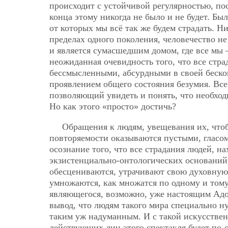
происходит с устойчивой регулярностью, пост
конца этому никогда не было и не будет. Бы
от которых мы всё так же будем страдать. Н
пределах одного поколения, человечество не
и является сумасшедшим домом, где все мы
неожиданная очевидность того, что все стра
бессмысленными, абсурдными в своей бескон
проявлением общего состояния безумия. Все
позволяющий увидеть и понять, что необход
Но как этого «просто» достичь?
Обращения к людям, увещевания их, чтоб
повторяемости оказываются пустыми, гласом
осознание того, что все страдания людей, 
экзистенциально-онтологических оснований,
обесцениваются, утрачивают свою духовную
умножаются, как множатся по одному и тому
являющегося, возможно, уже настоящим Ад
вывод, что людям такого мира специально н
таким уж надуманным. И с такой искусственн
действующих лиц этого спектакля будет по-