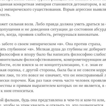
данная конкретная эмпирия становится детонатором, в к
ть) эмпирического существования. Взрыв агрессии выявл
ость.
ет сильная воля. Либо правда должна уметь драться за 
 допущения и не доведения ситуации до состояния
абсурд
ого, когда, проявив слабость, ретируешься виноватым.
 заботе о своем эмпирическом «я». Она против страха,
ть глубинное «я». Мелкая душа до глубины не добираетс
оя философия и впору было бы написать философию слабос
сомнительным философствованием, компрометирующим ав
сти, если взялся за ее концептуализацию, т. е. зная ее
акая оценка, с другой стороны, была бы и не совсем корр
ен лжи, то это вовсе не означает, что он неисправимый 
чески порочен. Как раз таки очень часто человек проявля
вестны и прямым выразителем которых он не является, в
 к ним относиться.
й фальши, будь она представлена в чем-то и ком-то или,
, чтобы за этим увидеть и открыть то, что подвергается