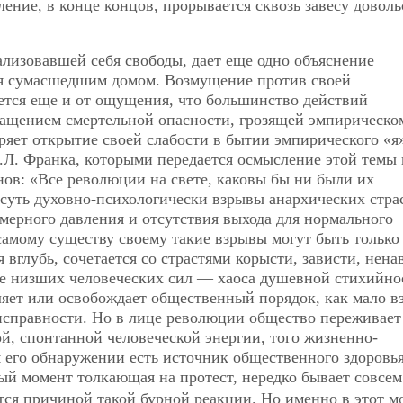
ление, в конце концов, прорывается сквозь завесу доволь
ализовавшей себя свободы, дает еще одно объяснение
ся сумасшедшим домом. Возмущение против своей
тся еще и от ощущения, что большинство действий
ращением смертельной опасности, грозящей эмпирическо
яет открытие своей слабости в бытии эмпирического «я
С.Л. Франка, которыми передается осмысление этой темы 
в: «Все революции на свете, каковы бы ни были их
 суть духовно-психологически взрывы анархических стра
мерного давления и отсутствия выхода для нормального
амому существу своему такие взрывы могут быть только
вглубь, сочетается со страстями корысти, зависти, нена
ие низших человеческих сил — хаоса душевной стихийно
ляет или освобождает общественный порядок, как мало в
еисправности. Но в лице революции общество переживает
й, спонтанной человеческой энергии, того жизненно-
м его обнаружении есть источник общественного здоровь
ный момент толкающая на протест, нередко бывает совсем
яется причиной такой бурной реакции. Но именно в этот м