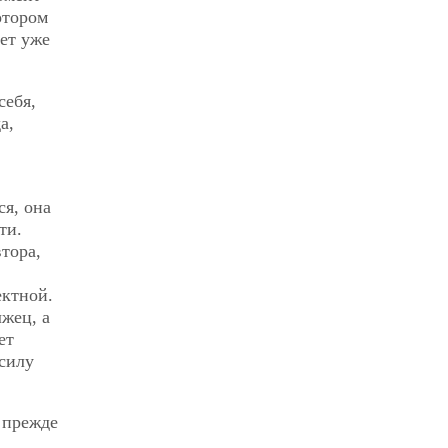
отором
яет уже
себя,
а,
я, она
ти.
тора,
ектной.
лжец, а
ет
 силу
 прежде