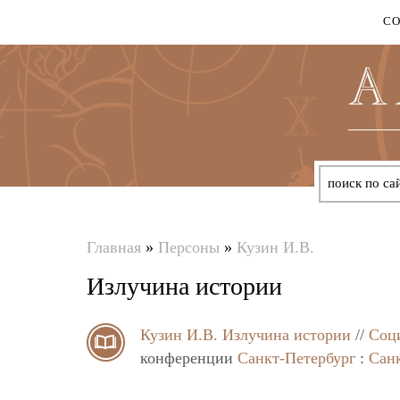
С
Главная
»
Персоны
»
Кузин И.В.
Вы
Излучина истории
здесь
Кузин И.В.
Излучина истории
//
Соци
конференции
Санкт-Петербург
:
Сан