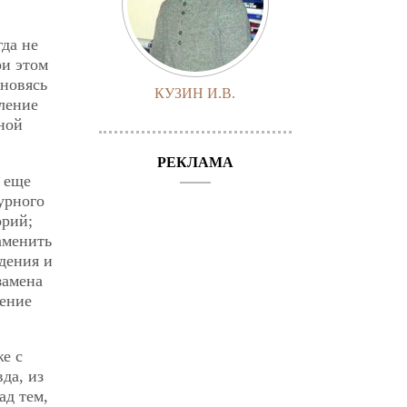
гда не
ри этом
ановясь
КУЗИН И.В.
ление
нной
РЕКЛАМА
 еще
урного
орий;
аменить
дения и
замена
тение
же с
да, из
ад тем,