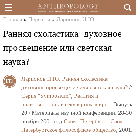
Главная
»
Персоны
»
Ларионов И.Ю.
Перейти
Вы
Ранняя схоластика: духовное
к
здесь
основному
просвещение или светская
содержанию
наука?
Ларионов И.Ю.
Ранняя схоластика:
духовное просвещение или светская наука?
//
Серия “Symposium”
,
Религия и
нравственность в секулярном мире.
, Выпуск
20 / Материалы научной конференции. 28-30
ноября 2001 год
Санкт-Петербург
:
Санкт-
Петербургское философское общество
, 2001.