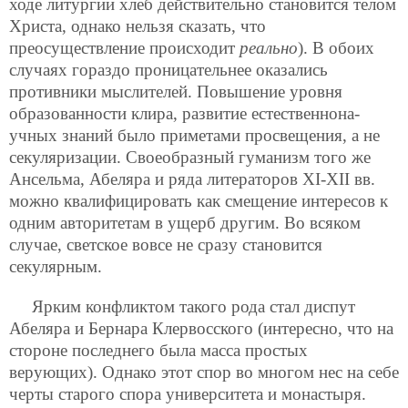
ходе литургии хлеб действительно становится телом
Христа, однако нельзя сказать, что
преосуществление происходит
реально
). В обоих
случаях гораздо проницательнее оказались
противники мыслителей. Повышение уровня
образованности клира, развитие естественнона-
учных знаний было приметами просвещения, а не
секуляризации. Своеобразный гуманизм того же
Ансельма, Абеляра и ряда литераторов XI-XII вв.
можно квалифицировать как смещение интересов к
одним авторитетам в ущерб другим. Во всяком
случае, светское вовсе не сразу становится
секулярным.
Ярким конфликтом такого рода стал диспут
Абеляра и Бернара Клервосского (интересно, что на
стороне последнего была масса простых
верующих). Однако этот спор во многом нес на себе
черты старого спора университета и монастыря.