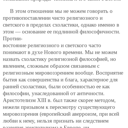
В этом отношении мы не можем говорить о
противопоставлении чисто религиозного и
светского в пределах схоластики, однако именно в
этом — основание ее подлинной философичности.
Протии-
востояние религиозного и светского часто
понимают в духе Нового времени. Мы не можем
назвать схоластику религиозной философией, но
явлением, сложным образом связанным с
религиозным мировоззрением вообще. Восприятие
бытия как совершенства и блага, характерное для
ранней схоластики, были особенностью ее как
философии, унаследованной от античности.
Аристотелизм XIII в. был также скорее методом,
нежели призывом к пересмотру существующего
мировоззрения (европейский аверроизм, при всей
любви к нему, нельзя признать ни следствием
развития аристотелизма в Европе, ни