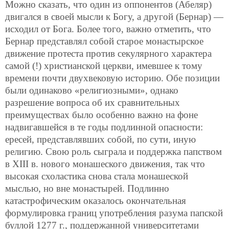
Можно сказать, что один из оппонентов (Абеляр)
двигался в своей мысли к Богу, а другой (Бернар) —
исходил от Бога. Более того, важно отметить, что
Бернар представлял собой старое монастырское
движение протеста против секулярного характера
самой (!) христианской церкви, имевшее к тому
времени почти двухвековую историю. Обе позиции
были одинаково «религиозными», однако
разрешение вопроса об их сравнительных
преимуществах было особенно важно на фоне
надвигавшейся в те годы подлинной опасности:
ересей, представлявших собой, по сути, иную
религию. Свою роль сыграла и поддержка папством
в XIII в. нового монашеского движения, так что
высокая схоластика снова стала монашеской
мыслью, но вне монастырей. Подлинно
катастрофическим оказалось окончательная
формулировка границ употребления разума папской
буллой 1277 г., поддержанной университетами