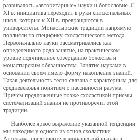
развивалось «авторитарные» науки и богословие. С
XI в. инициатива переходит в руки епископальных
школ, которые к XII в. превращаются в
университеты. Монастырские традиции напрямую
повлияли на специфику схоластического метода.
Первоначально науки рассматривались как
определенного рода занятие, на практическом
уровне подчиненное созерцанию божества и
монастырским обязанностям. Занятие науками в
основании своем имело форму накопления знаний.
Такая деятельность тесно связана с характерным для
средневековья понятием о пассивности разума.
Причем предложенные позже схоластикой приемы
систематизаций знания не противоречит этой
традиции.
Наиболее яркое выражение указанной тенденции
мы находим у одного из отцов схоластики
Ансельма, представителя монашеской школы в