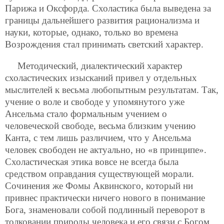
Парижа и Оксфорда. Схоластика была выведена за
границы дальнейшего развития рационализма и
науки, которые, однако, только во времена
Возрождения стал принимать светский характер.
Методический, диалектический характер
схоластических изысканий привел у отдельных
мыслителей к весьма любопытным результатам. Так,
учение о воле и свободе у упомянутого уже
Ансельма стало формальным учением о
человеческой свободе, весьма близким учению
Канта, с тем лишь различием, что у Ансельма
человек свободен не актуально, но «в принципе».
Схоластическая этика вовсе не всегда была
средством оправдания существующей морали.
Сочинения же Фомы Аквинского, который ни
привнес практически ничего нового в понимание
Бога, знаменовали собой подлинный переворот в
толковании природы человека и его связи с Богом.