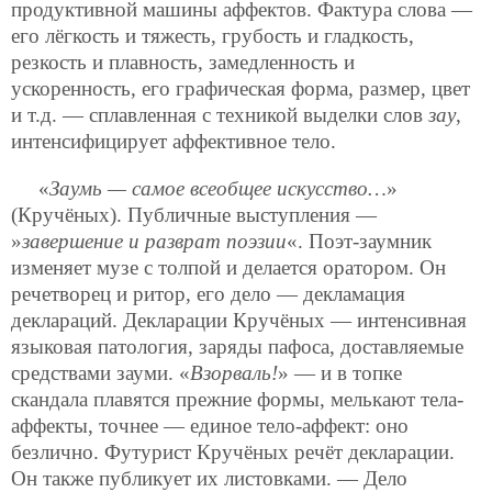
продуктивной машины аффектов. Фактура слова —
его лёгкость и тяжесть, грубость и гладкость,
резкость и плавность, замедленность и
ускоренность, его графическая форма, размер, цвет
и т.д. — сплавленная с техникой выделки слов
зау
,
интенсифицирует аффективное тело.
«
Заумь — самое всеобщее искусство…
»
(Кручёных). Публичные выступления —
»
завершение и разврат поэзии
«. Поэт-заумник
изменяет музе с толпой и делается оратором. Он
речетворец и ритор, его дело — декламация
деклараций. Декларации Кручёных — интенсивная
языковая патология, заряды пафоса, доставляемые
средствами зауми. «
Взорваль!
» — и в топке
скандала плавятся прежние формы, мелькают тела-
аффекты, точнее — единое тело-аффект: оно
безлично. Футурист Кручёных речёт декларации.
Он также публикует их листовками. — Дело