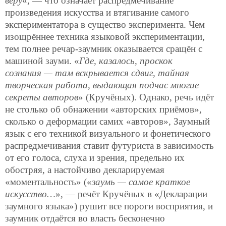
веру
«, — что означает распредмечивание
произведения искусства и втягивание самого
экспериментатора в существо эксперимента. Чем
изощрённее техника языковой экспериментации,
тем полнее речар-заумник оказывается сращён с
машиной зауми. «
Где, казалось, проскок
сознания — там вскрывается сдвиг, тайная
творческая работа, выдающая подчас многие
секреты авторов
» (Кручёных). Однако, речь идёт
не столько об обнажении «авторских приёмов»,
сколько о деформации самих «авторов», Заумный
язык с его техникой визуального и фонетического
распредмечивания ставит футуриста в зависимость
от его голоса, слуха и зрения, предельно их
обостряя, а настойчиво декларируемая
«моментальность» («
заумь — самое краткое
искусство…
», — речёт Кручёных в «Декларации
заумного языка») рушит все пороги восприятия, и
заумник отдаётся во власть бесконечно