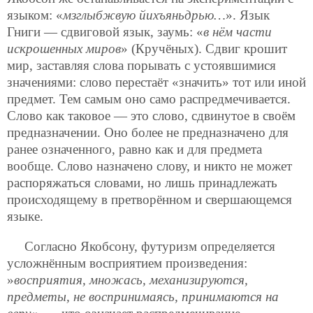
языком: «
мзглыбжвую йихъяньдрью…
». Язык
Гниги — сдвиговой язык, заумь: «
в нём части
искрошенных миров
» (Кручёных). Сдвиг крошит
мир, заставляя слова порывать с устоявшимися
значениями: слово перестаёт «значить» тот или иной
предмет. Тем самым оно само распредмечивается.
Слово как таковое — это слово, сдвинутое в своём
предназначении. Оно более не предназначено для
ранее означенного, равно
как и для предмета
вообще. Слово назначено слову, и никто не может
распоряжаться словами, но лишь принадлежать
происходящему в претворённом и свершающемся
языке.
Согласно Якобсону, футуризм определяется
усложнённым восприятием произведения:
»
восприятия, множась, механизируются,
предметы, не воспринимаясь, принимаются на