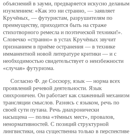
объяснений в зауми, предваряется искусно деланым
изумлением: «Как это ни странно, — заявляет
Кручёных, — футуристам, разрушителям по
преимуществу, приходится быть на страже
стихотворного ремесла и поэтической техники!».
Словечко «странно» в устах Кручёных звучит
признанием в приёме остранения — в технике
имманентной новой литературе критики — и с
необходимостью свидетельствует о неизбежности
«случая» футуризма.
Согласно Ф. де Соссюру, язык — норма всех
проявлений речевой деятельности. Язык
синхроничен. Он работает как слаженный механизм
трансляции смыслов. Разнясь с языком, речь по
своей сути путана. Речь диахронически
насыщена — полна «тёмных мест», провалов,
ненормативностей. С позиций структурной
лингвистики, она существенна только в перспективе