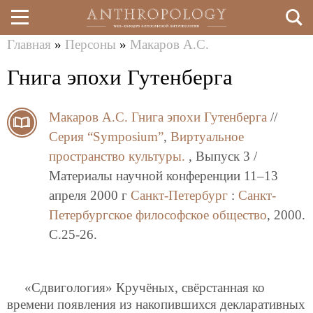
Главная
»
Персоны
»
Макаров А.С.
Перейти
Вы
Гнига эпохи Гутенберга
к
здесь
основному
Макаров А.С.
Гнига эпохи Гутенберга
//
содержанию
Серия “Symposium”
,
Виртуальное
пространство культуры.
, Выпуск 3 /
Материалы научной конференции 11–13
апреля 2000 г
Санкт-Петербург
:
Санкт-
Петербургское философское общество
, 2000.
C.25-26.
«Сдвигология» Кручёных, свёрстанная ко
времени появления из накопившихся декларативных