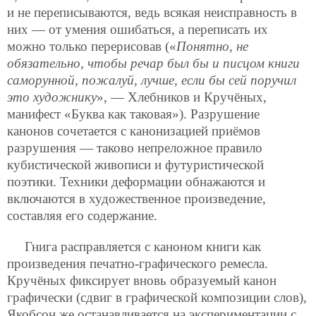
и не переписываются, ведь всякая неисправность в
них — от умения ошибаться, а переписать их
можно только перерисовав («
Понятно, не
обязательно, чтобы речар был бы и писцом книги
саморунной, пожалуй, лучше, если бы сей поручил
это художнику
», — Хлебников и Кручёных,
манифест «Буква как таковая»). Разрушение
канонов сочетается с канонизацией приёмов
разрушения — таково непреложное правило
кубистической живописи и футуристической
поэтики. Техники деформации обнажаются и
включаются в художественное произведение,
составляя его содержание.
Гнига расправляется с каноном книги как
произведения печатно-графического ремесла.
Кручёных фиксирует вновь образуемый канон
графически (сдвиг в графической композиции слов),
Якобсон же останавливается на экспериментации с