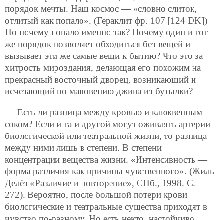
порядок мечты. Наш космос — «словно слиток,
отлитый как попало». (Гераклит фр. 107 [124 DK])
Но почему попало именно так? Почему один и тот
же порядок позволяет обходиться без вещей и
вызывает эти же самые вещи к бытию? Что это за
хитрость мироздания, делающая его похожим на
прекрасный восточный дворец, возникающий и
исчезающий по мановению джина из бутылки?
Есть ли разница между кровью и клюквенным
соком? Если и та и другой могут оживлять артерии
биологической или театральной жизни, то разница
между ними лишь в степени. В степени
концентрации вещества жизни. «Интенсивность —
форма различия как причины чувственного». (Жиль
Делёз «Различие и повторение», СПб., 1998. С.
272). Вероятно, после большой потери крови
биологические и театральные существа приходят в
чувство по-разному. Но есть некто, настойчиво