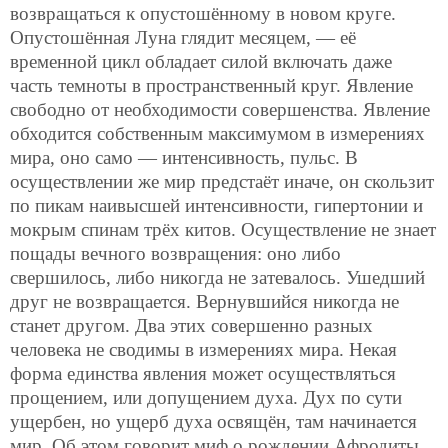
возвращаться к опустошённому в новом круге.
Опустошённая Луна глядит месяцем, — её
временной цикл обладает силой включать даже
часть темноты в пространственный круг. Явление
свободно от необходимости совершенства. Явление
обходится собственным максимумом в измерениях
мира, оно само — интенсивность, пульс. В
осуществлении же мир предстаёт иначе, он
скользит
по пикам наивысшей интенсивности, гипертонии и
мокрым спинам трёх китов. Осуществление не знает
пощады вечного возвращения: оно либо
свершилось, либо никогда не затевалось. Ушедший
друг не возвращается. Вернувшийся никогда не
станет другом. Два этих совершенно разных
человека не сводимы в измерениях мира. Некая
форма единства явления может осуществляться
прощением, или допущением духа. Дух по сути
ущербен, но ущерб духа освящён, там начинается
мир. Об этом говорит миф о рождении Афродиты