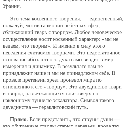
Урании.
Это тема косвенного творения, — единственный,
пожалуй, мотив гармонии небесных сфер,
сближающий тварь с творцом. Любое человеческое
осуществление носит косвенный характер: «мы не
ведаем, что творим». И именно в силу этого
неведения считаемся творцами. Это недостаточное
основание абсолютного духа само вводит в мир
измерения и динамику. В результате нам не
принадлежит наше и мы не принадлежим себе. В
провале претензии зреет произвол мира по
отношению к его «творцу». Это двуединство твари
и творца, разъезжающихся вниз-вверх по
наклонному туннелю эскалатора. Символ такого
двуединства — гераклитовский путь.
Прямо
. Если представить, что струны души —
это обугленные стволы старых деревьев, вроде тех,