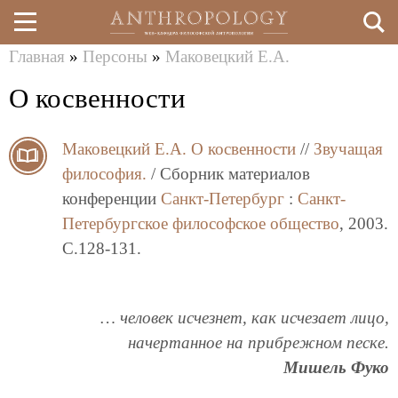
Главная
»
Персоны
»
Маковецкий Е.А.
Перейти
Вы
О косвенности
к
здесь
основному
Маковецкий Е.А.
О косвенности
//
Звучащая
содержанию
философия.
/ Сборник материалов
конференции
Санкт-Петербург
:
Санкт-
Петербургское философское общество
, 2003.
C.128-131.
… человек исчезнет, как исчезает лицо,
начертанное на прибрежном песке.
Мишель Фуко