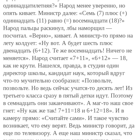
одиннадцатилетняя?» Народ менее уверенно, но
опять кивает. Министр далее: «Семь (7) плюс (+)
одиннадцать (11) равно (=) восемнадцати (18)?»
Народ пальцы раскинул, лбы наморщил —
посчитал. «Верно», кивает. А министр-то прямо на
лету колдует: «Ну вот. А будет шесть плюс
двенадцать (6+12). Те же восемнадцать! Ничего не
меняется». Народ считает «7+11», «6+12» — 18,
как не крути. Нашелся, правда, в студии один
директор школы, кандидат наук, который вдруг
что-то мучительно сообразил: «Позвольте,
позвольте. Но ведь сейчас учатся-то десять лет! Из
третьего класса сразу в пятый детки идут. Поэтому
в семнадцать они заканчивают». А маг-то наш свое
гнет: «Ну как же так! 7+11=18 и 6+12=18». И в
камеру прямо: «Считайте сами». И такое чувство
возникает, что ему верят. Ведь министр говорит, да
еще по телевизору. А еще наш министр сказал, что