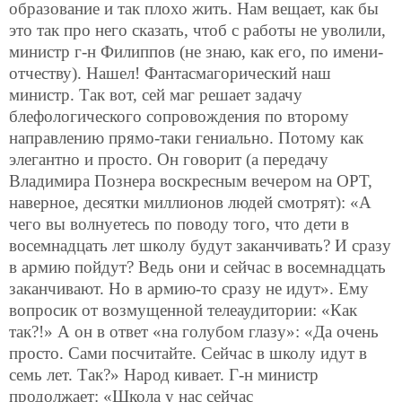
образование и так плохо жить. Нам вещает, как бы
это так про него сказать, чтоб с работы не уволили,
министр г-н Филиппов (не знаю, как его, по имени-
отчеству). Нашел! Фантасмагорический наш
министр. Так вот, сей маг решает задачу
блефологического сопровождения по второму
направлению прямо-таки гениально. Потому как
элегантно и просто. Он говорит (а передачу
Владимира Познера воскресным вечером на ОРТ,
наверное, десятки миллионов людей смотрят): «А
чего вы волнуетесь по поводу того, что дети в
восемнадцать лет школу будут заканчивать? И сразу
в армию пойдут? Ведь они и сейчас в восемнадцать
заканчивают. Но в армию-то сразу не идут». Ему
вопросик от возмущенной телеаудитории: «Как
так?!» А он в ответ «на голубом глазу»: «Да очень
просто. Сами посчитайте. Сейчас в школу идут в
семь лет. Так?» Народ кивает. Г-н министр
продолжает: «Школа у нас сейчас