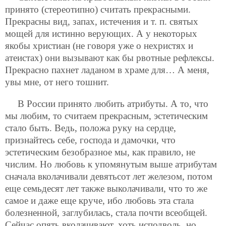
принято (стереотипно) считать прекрасными.
Прекрасны вид, запах, истечения и т. п. святых
мощей для истинно верующих. А у некоторых
якобы христиан (не говоря уже о нехристях и
атеистах) они вызывают как бы рвотные рефлексы.
Прекрасно пахнет ладаном в храме для… А меня,
увы мне, от него тошнит.
В России принято любить атрибуты. А то, что
мы любим, то считаем прекрасным, эстетическим
стало быть. Ведь, положа руку на сердце,
признайтесь себе, господа и дамочки, что
эстетическим безобразное мы, как правило, не
числим. Но любовь к упомянутым выше атрибутам
сначала вколачивали девятьсот лет железом, потом
еще семьдесят лет также выколачивали, что то же
самое и даже еще круче, ибо любовь эта стала
болезненной, заглубилась, стала почти всеобщей.
Сейчас опять вколачивают, хоть исподволь, но