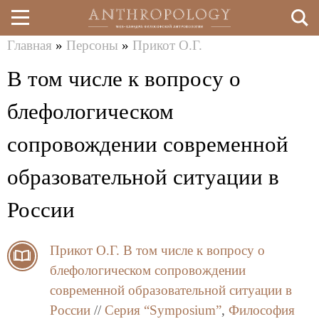
Главная
»
Персоны
»
Прикот О.Г.
Перейти
Вы
В том числе к вопросу о
к
здесь
основному
блефологическом
содержанию
сопровождении современной
образовательной ситуации в
России
Прикот О.Г.
В том числе к вопросу о
блефологическом сопровождении
современной образовательной ситуации в
России
//
Серия “Symposium”
,
Философия