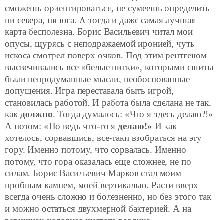
сможешь ориентироваться, не сумеешь определить
ни севера, ни юга. А тогда и даже самая лучшая
карта бесполезна. Борис Васильевич читал мои
опусы, щурясь с неподражаемой иронией, чуть
искоса смотрел поверх очков. Под этим рентгеном
высвечивались все «белые нитки», которыми сшиты
были непродуманные мысли, необоснованные
допущения. Игра переставала быть игрой,
становилась работой. И работа была сделана не так,
как
должно
. Тогда думалось: «Что я здесь делаю?!»
А потом: «Но ведь что-то я
делаю!»
И как
хотелось, сорвавшись, все-таки взобраться на эту
гору. Именно потому, что сорвалась. Именно
потому, что гора оказалась еще сложнее, не по
силам. Борис Васильевич Марков стал моим
пробным камнем, моей вертикалью. Расти вверх
всегда очень сложно и болезненно, но без этого так
и можно остаться двухмерной бактерией. А на