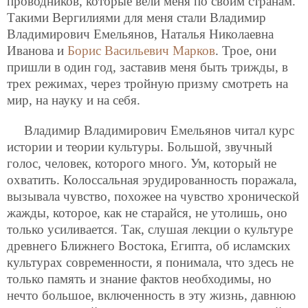
проводников, которые вели меня по своим странам.
Такими Вергилиями для меня стали Владимир
Владимирович Емельянов, Наталья Николаевна
Иванова и
Борис Васильевич Марков
. Трое, они
пришли в один год, заставив меня быть трижды, в
трех режимах, через тройную призму смотреть на
мир, на науку и на себя.
Владимир Владимирович Емельянов читал курс
истории и теории культуры. Большой, звучный
голос, человек, которого много. Ум, который не
охватить. Колоссальная эрудированность поражала,
вызывала чувство, похожее на
чувство хронической
жажды, которое, как не старайся, не утолишь, оно
только усиливается. Так, слушая лекции о культуре
древнего Ближнего Востока, Египта, об исламских
культурах современности, я понимала, что здесь не
только память и знание фактов необходимы, но
нечто большое, включенность в эту жизнь, давнюю