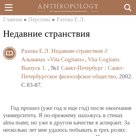
Главная
»
Персоны
»
Разова Е.Л.
Перейти
Вы
Недавние странствия
к
здесь
основному
Разова Е.Л.
Недавние странствия
//
содержанию
Альманах «Vita Cogitans»
,
Vita Cogitans.
Выпуск 1.
, №1
Санкт-Петербург
:
Санкт-
Петербургское философское общество
, 2002.
C.83-87.
Год прошел (уже год и еще год) после окончания
университета. Я по-прежнему нахожусь в стенах
alma mater, но уже в другом качестве я аспирант. За
несколько лет мне удалось побывать в трех ролях: