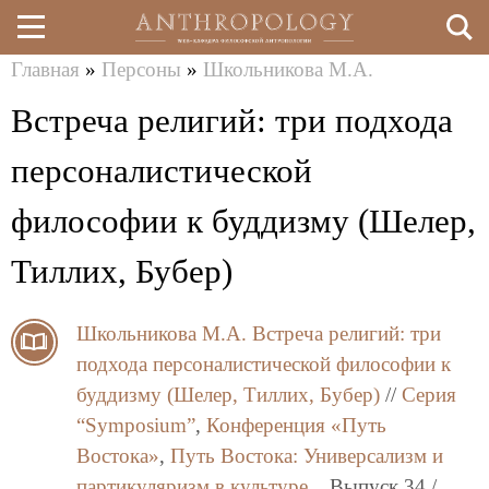
Главная
»
Персоны
»
Школьникова М.А.
Перейти
Вы
Встреча религий: три подхода
к
здесь
основному
персоналистической
содержанию
философии к буддизму (Шелер,
Тиллих, Бубер)
Школьникова М.А.
Встреча религий: три
подхода персоналистической философии к
буддизму (Шелер, Тиллих, Бубер)
//
Серия
“Symposium”
,
Конференция «Путь
Востока»
,
Путь Востока: Универсализм и
партикуляризм в культуре.
, Выпуск 34 /