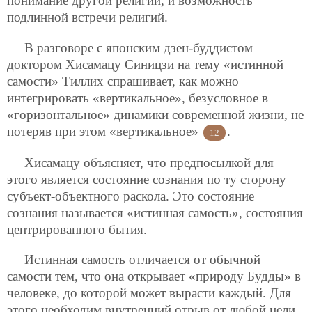
понимание другой религии, и возможность
подлинной встречи религий.
В разговоре с японским дзен-буддистом
доктором Хисамацу Синицзи на тему «истинной
самости» Тиллих спрашивает, как можно
интегрировать «вертикальное», безусловное в
«горизонтальное» динамики современной жизни, не
потеряв при этом «вертикальное»
.
12
Хисамацу объясняет, что предпосылкой для
этого является состояние сознания по ту сторону
субъект-объектного раскола. Это состояние
сознания называется «истинная самость», состояния
центрированного бытия.
Истинная самость отличается от обычной
самости тем, что она открывает «природу Будды» в
человеке, до которой может вырасти каждый. Для
этого необходим внутренний отрыв от любой цели,