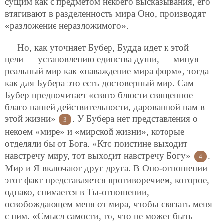
сущим как с предметом некоего высказывания, его
втягивают в разделенность мира Оно, производят
«разложение неразложимого».
Но, как уточняет Бубер, Будда идет к этой
цели — установлению единства души, — минуя
реальный мир как «наваждение мира форм», тогда
как для Бубера это есть достоверный мир. Сам
Бубер предпочитает «свято блюсти священное
благо нашей действительности, дарованной нам в
этой жизни»
. У Бубера нет представления о
3
некоем «мире» и
«мирской жизни», которые
отделяли бы от Бога. «Кто поистине выходит
навстречу миру, тот выходит навстречу Богу»
.
4
Мир и Я включают друг друга. В Оно-отношении
этот факт представляется противоречием, которое,
однако, снимается в Ты-отношении,
освобождающем меня от мира, чтобы связать меня
с ним. «Смысл самости, то, что не может быть