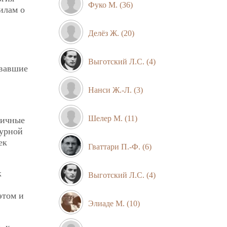
Фуко М.
(36)
илам о
Делёз Ж.
(20)
Выготский Л.С.
(4)
овавшие
Нанси Ж.-Л.
(3)
Шелер М.
(11)
тичные
турной
ек
Гваттари П.-Ф.
(6)
к
Выготский Л.С.
(4)
этом и
Элиаде М.
(10)
, к