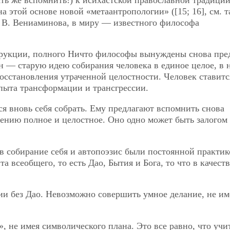
 этой основе новой «метаантропологии» ([15; 16], см. 
е В. Вениаминова, в миру — известного философа
трукции, полного Ничто философы вынуждены снова пре
ен — старую идею собирания человека в единое целое, в 
осстановления утраченной целостности. Человек ставитс
пыта трансформации и трансгрессии.
ся вновь себя собрать. Ему предлагают вспомнить снова
ению полное и целостное. Оно одно может быть залогом
ов собирание себя и автопоэзис были постоянной практи
 всеобщего, то есть Дао, Бытия и Бога, то что в качеств
нии без Дао. Невозможно совершить умное делание, не им
 не имея символического плана. Это все равно, что учи