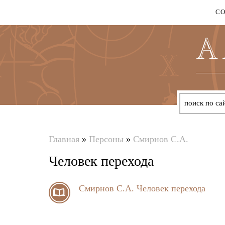
С
Главная
»
Персоны
»
Смирнов С.А.
Вы
Человек перехода
здесь
Смирнов С.А.
Человек перехода