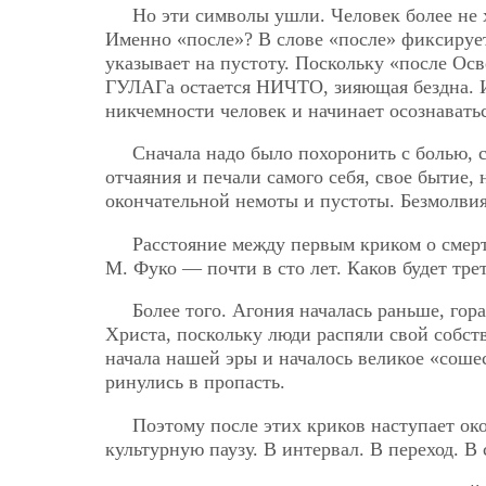
Но эти символы ушли. Человек более не х
Именно «после»? В слове «после» фиксирует
указывает на пустоту. Поскольку «после Осв
ГУЛАГа остается НИЧТО, зияющая бездна. 
никчемности человек и начинает осознавать
Сначала надо было похоронить с болью, 
отчаяния и печали самого себя, свое бытие,
окончательной немоты и пустоты. Безмолвия.
Расстояние между первым криком о смерт
М. Фуко — почти в сто лет. Каков будет тре
Более того. Агония началась раньше, гор
Христа, поскольку люди распяли свой собс
начала нашей эры и началось великое «соше
ринулись в пропасть.
Поэтому после этих криков наступает ок
культурную паузу. В интервал. В переход. В