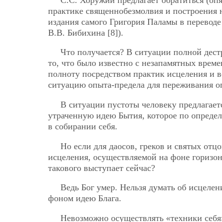
практике священнобезмолвия и построения на
издания самого Григория Паламы в перевод
В.В. Бибихина [8]).
Что получается? В ситуации полной дес
то, что было известно с незапамятных врем
полноту посредством практик исцеления и в
ситуацию опыта-предела для переживания о
В ситуации пустоты человеку предлагает
утраченную идею Бытия, которое по определ
в собирании себя.
Но если для даосов, греков и святых отц
исцеления, осуществляемой на фоне горизонта
такового выступает сейчас?
Ведь Бог умер. Нельзя думать об исцеле
фоном идею Блага.
Невозможно осуществлять «техники себя»,