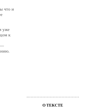
ы что и
ее
м уже
ицом к
 —
анию.
О ТЕКСТЕ