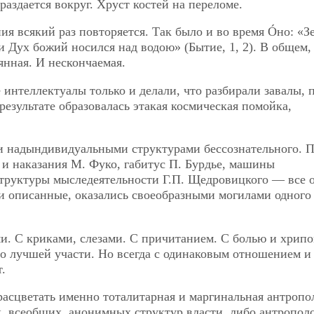
раздается вокруг. Хруст костей на переломе.
ия всякий раз повторяется. Так было и во время Óно: «З
 и Дух божий носился над водою» (Бытие, 1, 2). В общем,
янная. И нескончаемая.
 интеллектуалы только и делали, что разбирали завалы, 
езультате образовалась этакая космическая помойка,
и надындивидуальными структурами бессознательного. 
а и наказания М. Фуко, габитус П. Бурдье, машины
 структуры мыследеятельности Г.П. Щедровицкого — все о
 и описанные, оказались своеобразными могилами одног
и. С криками, слезами. С причитанием. С болью и хрипо
й о лучшей участи. Но всегда с одинаковым отношением и
.
расцветать именно тоталитарная и маргинальная антропо
, всеобщих, анонимных структур власти, либо антропол