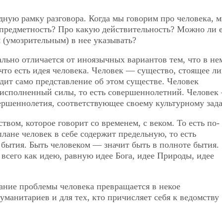
дную рамку разговора. Когда мы говорим про человека, м
 предметность? Про какую действительность? Можно ли 
 (умозрительным) в нее указывать?
льно отличается от иноязычных вариантов тем, что в не
 что есть идея человека. Человек — существо, стоящее л
одит само представление об этом существе. Человек
, исполненный силы, то есть совершеннолетний. Человек
ершеннолетия, соответствующее своему культурному зад
твом, которое говорит со временем, с веком. То есть по-
плане человек в себе содержит предельную, то есть
бытия. Быть человеком — значит быть в полноте бытия.
сего как идею, равную идее Бога, идее Природы, идее
мание проблемы человека превращается в некое
уманитариев и для тех, кто причисляет себя к ведомству