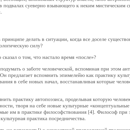
и в подвалах суеверно взывающего к неким мистическим с
.
в принципе делать в ситуации, когда все доселе существ
тологическую силу?
о сказал о том, что настало время «после»?
 подумать о заботе человеческой, вспоминая при этом ан
. Он предлагает вспомнить эпимелейю как практику куль
вания в себе новых начал, восстанавливая которые челов
мнить практику автопоэзиса, проделывая которую челове
ности, творя на себе новые культурные «концептуальные
имые им в практике философствования [4]. Философ при 
 культурная практика посредничества.
ть же вспомнить!) к исихастской православной традиции