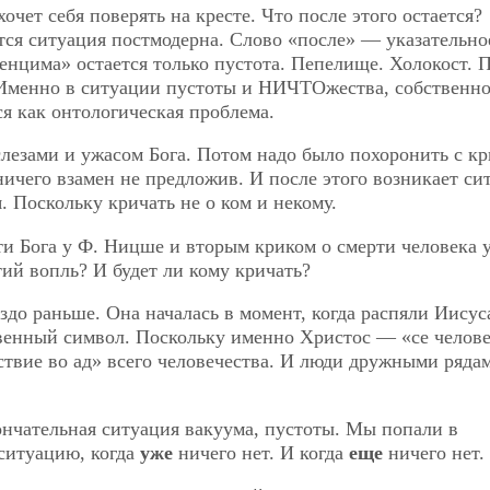
очет себя поверять на кресте. Что после этого остается?
ся ситуация постмодерна. Слово «после» — указательно
енцима» остается только пустота. Пепелище. Холокост. 
Именно в ситуации пустоты и НИЧТОжества, собственн
ся как онтологическая проблема.
слезами и ужасом Бога. Потом надо было похоронить с к
 ничего взамен не предложив. И после этого возникает си
 Поскольку кричать не о ком и некому.
и Бога у Ф. Ницше и вторым криком о смерти человека 
тий вопль? И будет ли кому кричать?
аздо раньше. Она началась в момент, когда распяли Иисус
твенный символ. Поскольку именно Христос — «се челове
ствие во ад» всего человечества. И люди дружными ряда
ончательная ситуация вакуума, пустоты. Мы попали в
 ситуацию, когда
уже
ничего нет. И когда
еще
ничего нет.