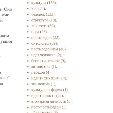
культура
(156),
Бог
(74),
е. Оно
После
человек
(133),
ой
структура
(18),
личность
(69),
игра
(23),
риком
постмодерн
(22),
туация
онтология
(39),
постмодернизм
(46),
идея человека
(2),
у
бессознательное
(9),
автопоэзис
(1),
а
переход
(4),
к». С
идентификация
(14),
ми
эпимелейа
(1),
культурная форма
(1),
идентичность
(22),
атомарная личность
(1),
пост-постмодерн
(1),
«Бог мертв»
(6),