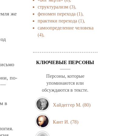
структурализм
(3),
емля же
феномен перехода
(1),
практики перехода
(1),
самоопределение человека
(4),
под
КЛЮЧЕВЫЕ ПЕРСОНЫ
Письмо
Персоны, которые
ни, по-
упоминаются или
о —
обсуждаются в тексте.
м в
Хайдеггер М.
(80)
Кант И.
(78)
логия.
огия