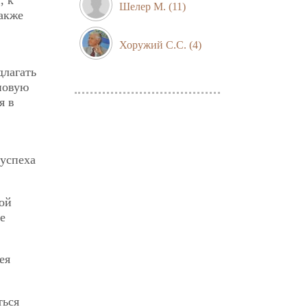
Шелер М.
(11)
также
Хоружий С.С.
(4)
длагать
новую
я в
 успеха
кой
е
ея
ться