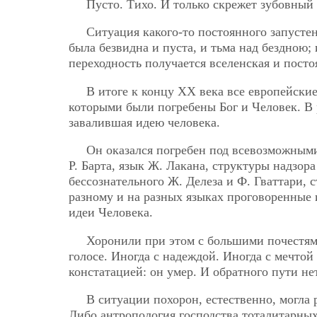
Пусто. Тихо. И только скрежет зубовный 
Ситуация какого-то постоянного запустен
была безвидна и пуста, и тьма над бездною;
переходность получается вселенская и посто
В итоге к концу ХХ века все европейские
которыми были погребены Бог и Человек. В р
завалившая идею человека.
Он оказался погребен под всевозможным
Р. Барта, язык Ж. Лакана, структуры надзор
бессознательного Ж. Делеза и Ф. Гваттари,
разному и на разных языках проговоренные
идеи Человека.
Хоронили при этом с большими почестям
голосе. Иногда с надеждой. Иногда с мечто
констатацией: он умер. И обратного пути нет
В ситуации похорон, естественно, могла 
Либо антропология господства тоталитарных