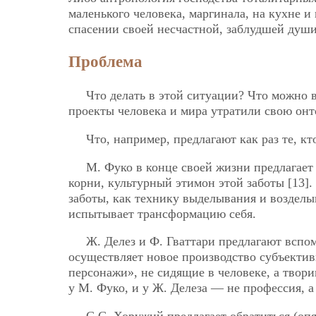
маленького человека, маргинала, на кухне 
спасении своей несчастной, заблудшей души
Проблема
Что делать в этой ситуации? Что можно 
проекты человека и мира утратили свою он
Что, например, предлагают как раз те, кт
М. Фуко в конце своей жизни предлагает
корни, культурный этимон этой заботы [13]
заботы, как технику выделывания и возделы
испытывает трансформацию себя.
Ж. Делез и Ф. Гваттари предлагают вспо
осуществляет новое производство субъектив
персонажи», не сидящие в человеке, а твор
у М. Фуко, и у Ж. Делеза — не профессия, а
С.С. Хоружий предлагает обратиться (опя