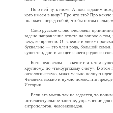
Но о ней чуть ниже. А пока зададим исхо
кого имеем в виду? Про что это? Про какую
положить перед собой, чтобы потом пальцем
Само русское слово «человек» принципиа
задано направление ответа на вопрос о том,
веку, ко времени. От «чело» и «век» происх
буквально — это член рода, большой семьи
существо, достигающее своего родового сов
Быть человеком — значит стать тем сущес
крупному, по «гамбургскому счету». В этом 
онтологическую, максимально полную идею 
Человека можно и нужно помыслить прежде в
Истории.
Если эта мысль так не задается, то пони
интеллектуальное занятие, упражнение для г
антропологов, человековедов.