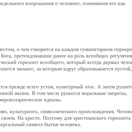
редельного вопрошания о человеке, понимания его как
местом, о чем говорится на каждом гуманитарном перекре
Бога, претендовавшие ранее на роль всеобщих регулятив
ческий горизонт всеобщего, который всегда держал чело
ушится занавес, за которым вдруг образовывается пустой,
тся прежде всего устои, культурный этос. А затем рушит
невной жизни. В том числе рушатся моральные запреты,
ировоззренческие идеалы.
оряю, культурного, символического происхождения. Челов
 своем. На кресте. Поэтому для христианского горизонта
версальный символ бытия человека.