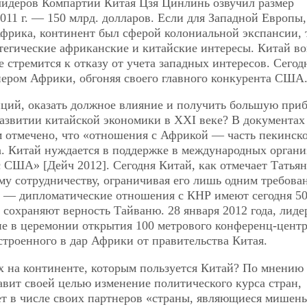
лидеров Компартии Китая Цзя Цинлинь озвучил размер
011 г. — 150 млрд. долларов. Если для Западной Европы,
фрика, континент был сферой колониальной экспансии, 
тегические африканские и китайские интересы. Китай в
 стремится к отказу от учета западных интересов. Сегод
ером Африки, обгоняя своего главного конкурента США
иций, оказать должное влияние и получить большую при
азвитии китайской экономики в XXI веке? В документах
м отмечено, что «отношения с Африкой — часть пекинск
а. Китай нуждается в поддержке в международных органи
 США» [Дейч 2012]. Сегодня Китай, как отмечает Татьян
у сотрудничеству, ограничивая его лишь одним требова
, — дипломатические отношения с КНР имеют сегодня 5
 сохраняют верность Тайваню. 28 января 2012 года, лид
ие в церемонии открытия 100 метрового конференц-цент
троенного в дар Африки от правительства Китая.
х на континенте, которым пользуется Китай? По мнению
тавит своей целью изменение политического курса стран,
т в числе своих партнеров «страны, являющиеся мишен