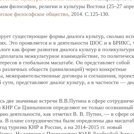
ам философии, религии и культуры Востока (25–27 апре
гское философское общество
, 2014. C.125-130.
рует существующие формы диалога культур, сколько исп
ях. Это проявляется и в деятельности ШОС и в БРИКС, 
алоге как форме развития диалога культур в поликультур
дполагала межкультурное взаимодействие, то политичес
ересов в глобальном масштабе. Он представляет собой
 различных обществ (цивилизаций) через конкретные
ы, межправительственные договора и соглашения, проек
ей сути, представляют диалог культур, а в частности — ди
сь две значимые встречи В.В.Путина в сфере сотрудниче
м КНР Си Цзиньпином определяют не только осознанный
ию деятельности, как отметил В. В. Путин, — в сфере о
а. В плане сотрудничества были определены два масшта
д туризма КНР в России, а на 2014–2015 гг. новый
обмена. На встрече с Президентом ЮАР Джейкобой Зумы