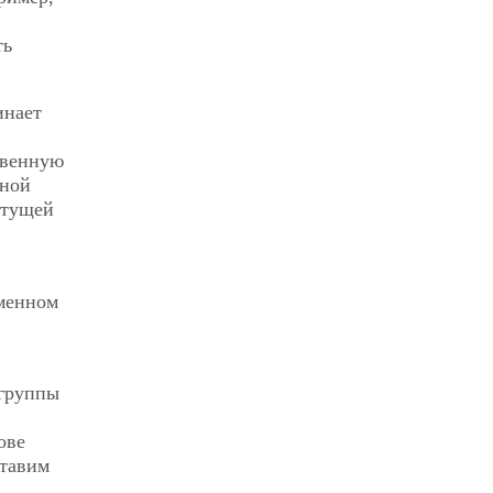
ть
инает
твенную
дной
стущей
менном
 группы
ове
ставим