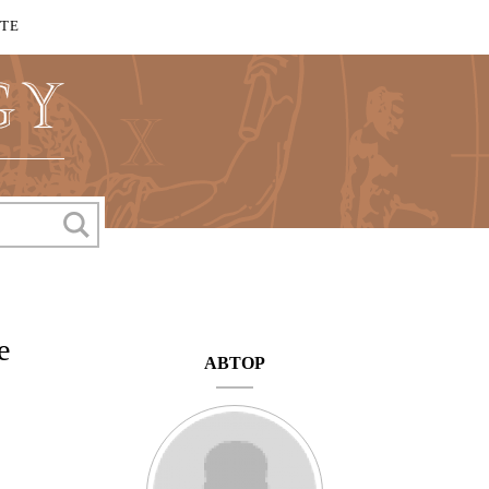
КТЕ
е
АВТОР