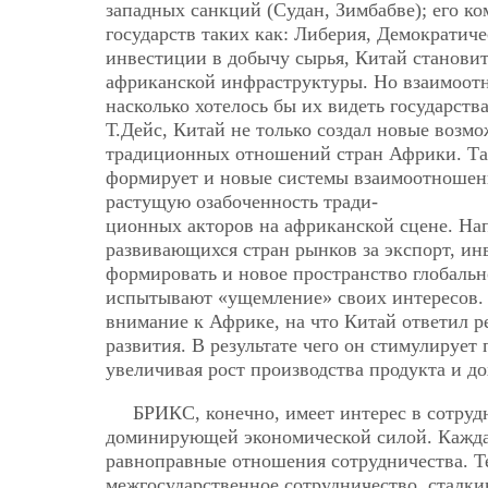
западных санкций (Судан, Зимбабве); его к
государств таких как: Либерия, Демократиче
инвестиции в добычу сырья, Китай становит
африканской инфраструктуры. Но взаимоотн
насколько хотелось бы их видеть государств
Т.Дейс, Китай не только создал новые возм
традиционных отношений стран Африки. Так
формирует и новые системы взаимоотношени
растущую озабоченность тради-
ционных акторов на африканской сцене. На
развивающихся стран рынков за экспорт, инв
формировать и новое пространство глобаль
испытывают «ущемление» своих интересов. 
внимание к Африке, на что Китай ответил 
развития. В результате чего он стимулирует
увеличивая рост производства продукта и до
БРИКС, конечно, имеет интерес в сотрудн
доминирующей экономической силой. Каждая
равноправные отношения сотрудничества. Т
межгосударственное сотрудничество, сталки