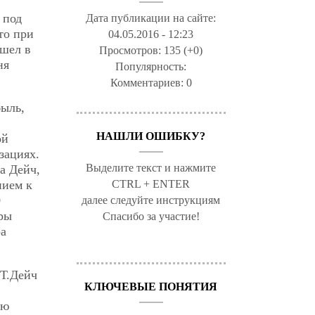
 под
Дата публикации на сайте:
то при
04.05.2016 - 12:23
ошел в
Просмотров:
135 (+0)
ня
Популярность:
.
Комментариев:
0
быль,
НАШЛИ ОШИБКУ?
ой
зациях.
Выделите текст и нажмите
а Дейч,
CTRL + ENTER
нием к
0
далее следуйте инструкциям
еры
Спасибо за участие!
ра
 Т.Дейч
КЛЮЧЕВЫЕ ПОНЯТИЯ
ью