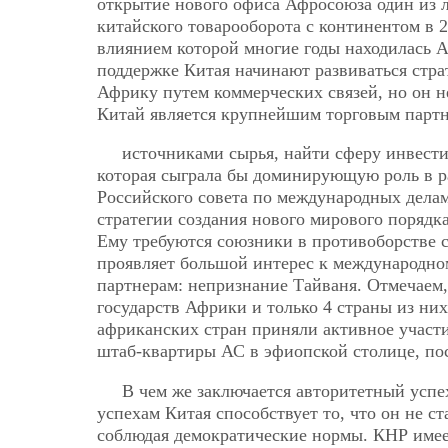
открытие нового офиса Афросоюза один из 
китайского товарооборота с континентом в 2
влиянием которой многие годы находилась А
поддержке Китая начинают развиваться стра
Африку путем коммерческих связей, но он не
Китай является крупнейшим торговым партн
источниками сырья, найти сферу инвест
которая сыграла бы доминирующую роль в р
Российского совета по международных дела
стратегии создания нового мирового порядк
Ему требуются союзники в противоборстве с
проявляет большой интерес к международном
партнерам: непризнание Тайваня. Отмечаем
государств Африки и только 4 страны из них
африканских стран приняли активное участ
штаб-квартиры АС в эфиопской столице, пос
В чем же заключается авторитетный успе
успехам Китая способствует то, что он не с
соблюдая демократические нормы. КНР имее