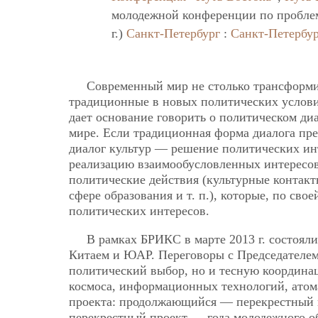
молодежной конференции по проблем
г.)
Санкт-Петербург
:
Санкт-Петербур
Современный мир не столько трансформи
традиционные в новых политических услови
дает основание говорить о политическом ди
мире. Если традиционная форма диалога пре
диалог культур — решение политических инт
реализацию взаимообусловленных интересов
политические действия (культурные контакт
сфере образования и т. п.), которые, по сво
политических интересов.
В рамках БРИКС в марте 2013 г. состояли
Китаем и ЮАР. Переговоры с Председателе
политический выбор, но и тесную координац
космоса, информационных технологий, атом
проекта: продолжающийся — перекрестный го
перекрестный проект — года молодежного 