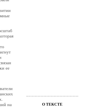
звитии
имные
асштаб
которая
что
тигнут
и
связан
ки ее
аватели
канских
х.
ший на
О ТЕКСТЕ