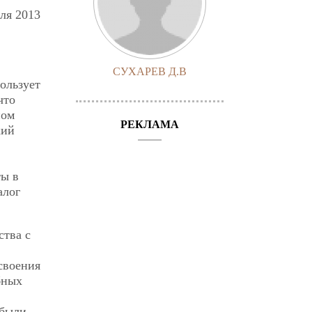
ля 2013
СУХАРЕВ Д.В
ользует
что
ном
РЕКЛАМА
кий
ты в
алог
ства с
своения
бных
 были