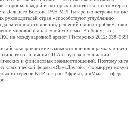
 стороны, каждой из которых приходится что-то «терять
тута Дальнего Востока РАН М.Л.Титаренко встречи минис
их руководителей стран «способствуют углублению
я дальнейших отношений, решений общих проблем, таки
чение мировой финансовой системы. В общем, это,
РИКС на международной арене» [Титаренко 2012: 538–539]
 китайско-африканские взаимоотношения в рамках инвес
онтинента от влияния США и путь консолидации
омических и финансовых взаимоотношений. Поэтому кита
 из классической формы «Я»–«Другой», формирует нову
тных интересов КНР и стран Африки, а «Мы» — сфера
ов.