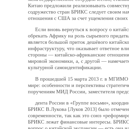
Китаю предложили реализовывать совместну
содружество стран БРИКС следует своим нам
отношения с США за счет ущемления своих 
Если вновь вернуться к вопросу о китайс
обрекать Африку на роль сырьевого придатк
является большой приток дешёвого китайск
инфраструктуру, что оказывает ответное вли
стороны — китайско-африканские отношения
мировой экономики, а, с другой — намечае
культурной самоидентификации.
В прошедшей 15 марта 2013 г. в МГИМО
мире: особенности и перспективы стратегич
поручениям МИД России, заместителя предс
дента России в «Группе восьми», коорд
БРИКС В.Лукова [Луков 2013] было отмечен
современности, так как это союз «реформи
БРИКС лежат финансовые интересы. БРИКС 
вопрос о китайской экспансии — есть она ил