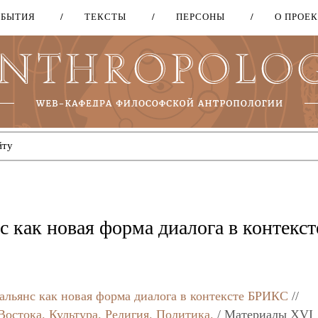
ОБЫТИЯ
ТЕКСТЫ
ПЕРСОНЫ
О ПРОЕ
Перейти
к
основному
содержанию
 как новая форма диалога в контекст
альянс как новая форма диалога в контексте БРИКС
//
Востока. Культура. Религия. Политика.
/ Материалы XVI