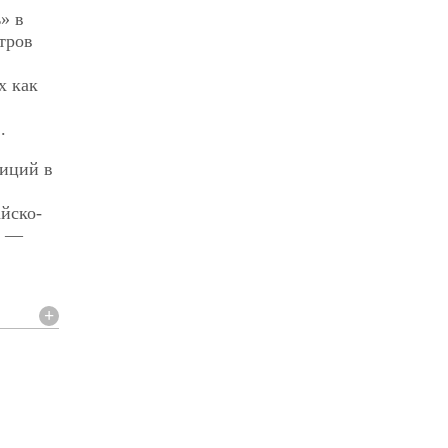
» в
тров
х как
.
тиций в
йско-
ю —