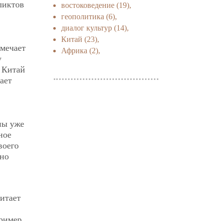
ликтов
востоковедение
(19),
геополитика
(6),
диалог культур
(14),
Китай
(23),
амечает
Африка
(2),
у
 Китай
ает
пы уже
ное
воего
нно
итает
ример,