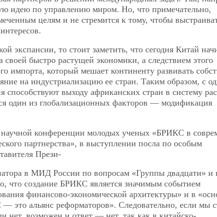
ю идею по управлению миром. Но, что примечательно,
еченным целям и не стремится к тому, чтобы выстраива
интересов.
кой экспансии, то стоит заметить, что сегодня Китай нач
а своей быстро растущей экономики, а следствием этого
ого импорта, который мешает континенту развивать собс
яние на индустриализацию ее стран. Таким образом, с о
 способствуют выходу африканских стран в систему ра
тся один из глобализационных факторов — модификация
 научной конференции молодых ученых «БРИКС в совре
еского партнерства», в выступлении посла по особым
тавителя Прези-
инатора в МИД России по вопросам «Группы двадцати» и
о, что создание БРИКС является значимым событием
рования финансово-экономической архитектуры» и в «осн
— это альянс реформаторов». Следовательно, если мы 
и нет, возможен и ответ — нет, так как в китайско-