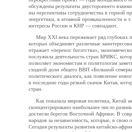
обсуждены результаты двустороннего взаимо
ны перспективы сотрудничества в горной п
энергетики, в атомной промышленности и т.
интересы России и КНР — совпадают.
Мир XXI века переживает ряд глубоких 
которых объединяет различные заинтересова
отражает «перенос богатства», экономическо
послужила деятельность стран БРИКС, котор
позволяет экономистам и политологам замет
сходной доли общего ВВП «Большой семерки
политического диалога, как появление ново
в последние годы резкий скачок Китая, кот
стран.
Как показала мировая политика, Китай а
сконцентрировано наибольшее число развив
достигли берегов Восточной Африки. В сов
народов за независимость, которые, в свою 
Сегодня результаты развития китайско-афр