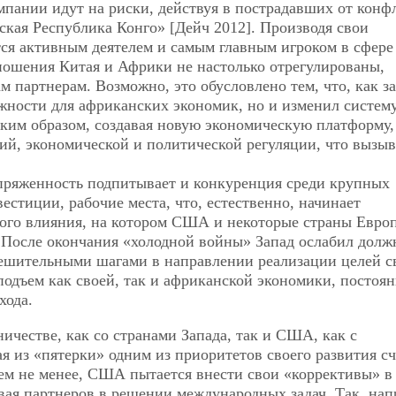
омпании идут на риски, действуя в пострадавших от конф
ская Республика Конго» [Дейч 2012]. Производя свои
ся активным деятелем и самым главным игроком в сфере
ошения Китая и Африки не настолько отрегулированы,
ам партнерам. Возможно, это обусловлено тем, что, как з
ожности для африканских экономик, но и изменил систем
им образом, создавая новую экономическую платформу,
й, экономической и политической регуляции, что вызыв
пряженность подпитывает и конкуренция среди крупных
естиции, рабочие места, что, естественно, начинает
ного влияния, на котором США и некоторые страны Евро
После окончания «холодной войны» Запад ослабил долж
решительными шагами в направлении реализации целей с
 подъем как своей, так и африканской экономики, постоя
хода.
ичестве, как со странами Запада, так и США, как с
 из «пятерки» одним из приоритетов своего развития сч
ем не менее, США пытается внести свои «коррективы» в
вая партнеров в решении международных задач. Так, нап