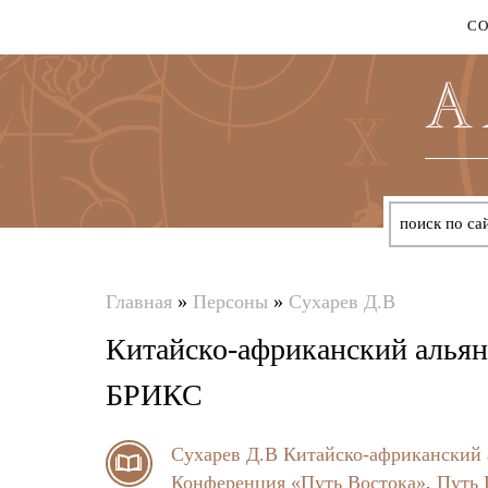
С
Главная
»
Персоны
»
Сухарев Д.В
Вы
Китайско-африканский альянс
здесь
БРИКС
Сухарев Д.В
Китайско-африканский 
Конференция «Путь Востока»
,
Путь 