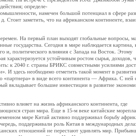
действия; определе-
ромышленности, намечен большой потенциал в сфере ра
 д. Стоит заметить, что на африканском континенте, вза
перемен. На первый план выходят глобальные вопросы, м
нные государства. Сегодня в мире наблюдается картина, 
го и, политического влияния с Запада на Восток. Этому
ая характеризуется устойчивым ростом сырья, доходов, 
ить: к 2040 г. страны БРИКС совместными усилиями дос
». И здесь необходимо отметить такой момент в развити
го «партнера» в виде всего континента — Африка. С ней 
орый вкладывает большие инвестиции в развитие экономи
ктивно влияет на жизнь африканского континента, где
ающихся стран мира. Еще в 15-м веке китайские морепл
ременном мире Китай активно поддерживал борьбу афри
очередь, поддерживали роль Китая в международных дела
иканских отношений не перестают удивлять мир. Прибыв