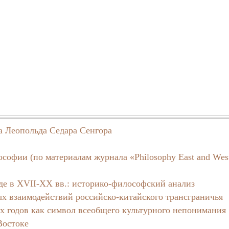
а Леопольда Седара Сенгора
офии (по материалам журнала «Philosophy East and West
де в XVII-XX вв.: историко-философский анализ
х взаимодействий российско-китайского трансграничья
-х годов как символ всеобщего культурного непонимания
Востоке