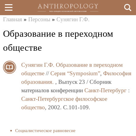
Главная
»
Персоны
»
Сунягин Г.Ф.
Перейти
Вы
Образование в переходном
к
здесь
основному
обществе
содержанию
Сунягин Г.Ф.
Образование в переходном
обществе
//
Серия “Symposium”
,
Философия
образования.
, Выпуск 23 / Сборник
материалов конференции
Санкт-Петербург
:
Санкт-Петербургское философское
общество
, 2002. C.101-109.
Социалистическое равновесие