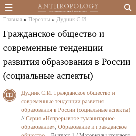
Главная
»
Персоны
»
Дудник С.И.
Перейти
Вы
Гражданское общество и
к
здесь
основному
современные тенденции
содержанию
развития образования в России
(социальные аспекты)
Дудник С.И.
Гражданское общество и
современные тенденции развития
образования в России (социальные аспекты)
//
Серия «Непрерывное гуманитарное
образование»
,
Образование и гражданское
общество.
, Выпуск 1 / Материалы круглого